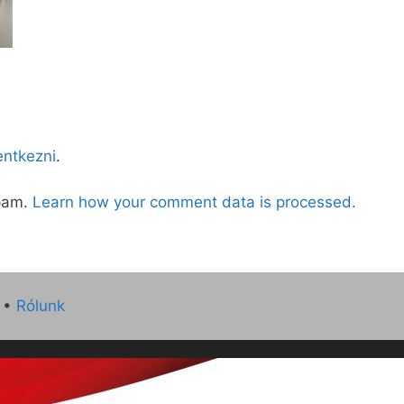
lentkezni
.
spam.
Learn how your comment data is processed.
•
Rólunk