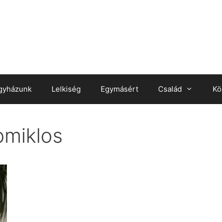
gyházunk
Lelkiség
Egymásért
Család
Kö
miklos