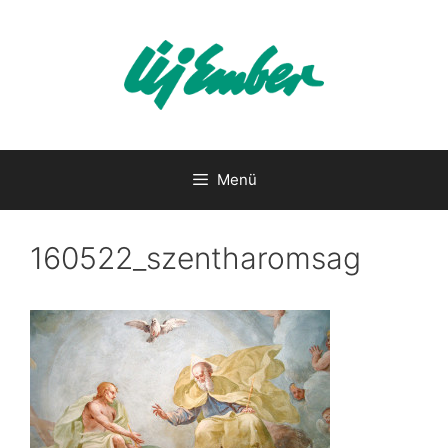
Kilépés
a
tartalomba
Menü
160522_szentharomsag