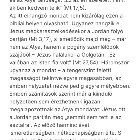
és az Atya tanúsága: „Ez az én szeretett fiam,
akiben kedvem telik” (Mt 17,5).
Az itt elhangzó mondat nem kizárólag ezen a
bibliai helyen olvasható. Ugyanez hangzik el
Jézus megkeresztelkedésekor a Jordán folyó
partján (Mt 3,17), s ismétlődik majd meg – már
nem az Atya, hanem a pogány szemlélődők
szájából – Jézus halálakor a Golgotán: „Ez
valóban az Isten fia volt” (Mt 27,54). Háromszor
ugyanaz a mondat – a tengerszint feletti
magasságot tekintve egyre magasabban, az
emberi helyzetet nézve pedig egyre mélyebben.
Emberi számítások szerint már a kiinduló
helyzetben sem érezhetnénk igazán
megalapozottnak az Atya mondatát: Jézus ott,
a Jordán partján még „semmit sem tett le az
asztalra”. Az előző harminc évet
ismeretlenségben, hétköznapiságban élte. S