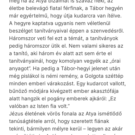
még ha az Atya bizalmat is szavaz neki, az
életbe belevágó fiatal férfinak, a Tábor hegyén
már egyértelmű, hogy útja kudarcra van ítélve.
A hegyre kaptatva ugyanis nem véletlenül
beszélget tanítványaival éppen a szenvedésről.
Háromszor veti fel ezt a témát, a tanítványok
pedig háromszor ütik el. Nem valami sikeres az
a tanító, aki három év alatt azt sem érte el
tanítványainál, hogy komolyan vegyék az „órai
anyagot”. Ha pedig a Tábor-hegyi jelenet után
még pislákol is némi remény, a Golgota széttép
minden emberi várakozást. Egy kudarcot vallott,
bűnöző módjára kivégzett ember akasztófája
alatt hangzik el pogány emberek ajkáról: „Ez
valóban az Isten fia volt.”
Jézus életének vörös fonala az Atya ismétlődő
tanúságtétele arról, hogy szeretett fiának
tekinti, bármilyen mélyre kerül – legyen az akár