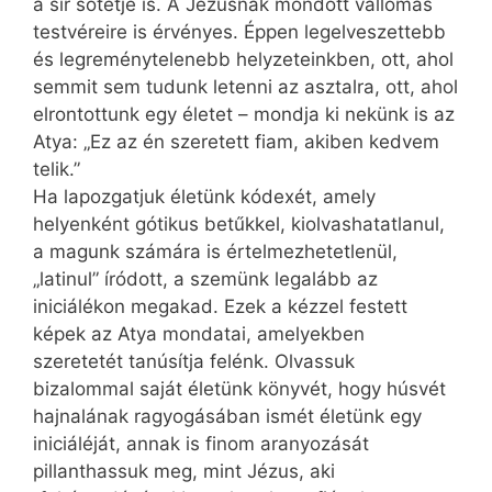
a sír sötétje is. A Jézusnak mondott vallomás
testvéreire is érvényes. Éppen legelveszettebb
és legreménytelenebb helyzeteinkben, ott, ahol
semmit sem tudunk letenni az asztalra, ott, ahol
elrontottunk egy életet – mondja ki nekünk is az
Atya: „Ez az én szeretett fiam, akiben kedvem
telik.”
Ha lapozgatjuk életünk kódexét, amely
helyenként gótikus betűkkel, kiolvashatatlanul,
a magunk számára is értelmezhetetlenül,
„latinul” íródott, a szemünk legalább az
iniciálékon megakad. Ezek a kézzel festett
képek az Atya mondatai, amelyekben
szeretetét tanúsítja felénk. Olvassuk
bizalommal saját életünk könyvét, hogy húsvét
hajnalának ragyogásában ismét életünk egy
iniciáléját, annak is finom aranyozását
pillanthassuk meg, mint Jézus, aki