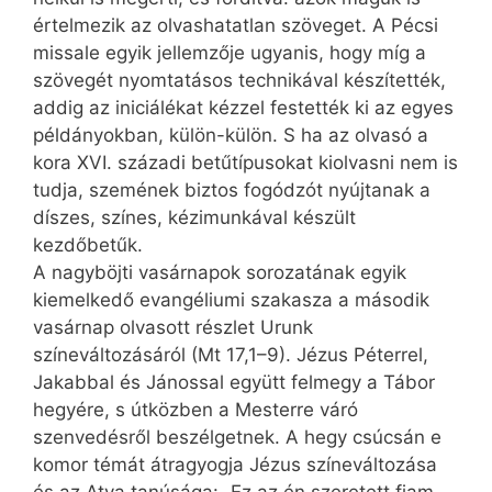
értelmezik az olvashatatlan szöveget. A Pécsi
missale egyik jellemzője ugyanis, hogy míg a
szövegét nyomtatásos technikával készítették,
addig az iniciálékat kézzel festették ki az egyes
példányokban, külön-külön. S ha az olvasó a
kora XVI. századi betűtípusokat kiolvasni nem is
tudja, szemének biztos fogódzót nyújtanak a
díszes, színes, kézimunkával készült
kezdőbetűk.
A nagyböjti vasárnapok sorozatának egyik
kiemelkedő evangéliumi szakasza a második
vasárnap olvasott részlet Urunk
színeváltozásáról (Mt 17,1–9). Jézus Péterrel,
Jakabbal és Jánossal együtt felmegy a Tábor
hegyére, s útközben a Mesterre váró
szenvedésről beszélgetnek. A hegy csúcsán e
komor témát átragyogja Jézus színeváltozása