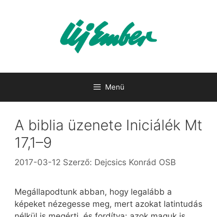
Kilépés
a
tartalomba
Menü
A biblia üzenete Iniciálék Mt
17,1–9
2017-03-12
Szerző:
Dejcsics Konrád OSB
Megállapodtunk abban, hogy legalább a
képeket nézegesse meg, mert azokat latintudás
nélkül is megérti, és fordítva: azok maguk is