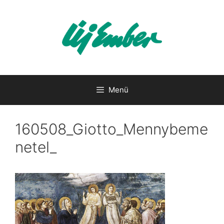
Kilépés
a
tartalomba
Menü
160508_Giotto_Mennybeme
netel_