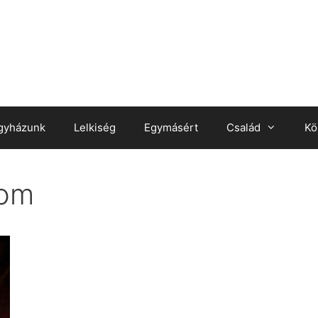
gyházunk
Lelkiség
Egymásért
Család
Kö
oom