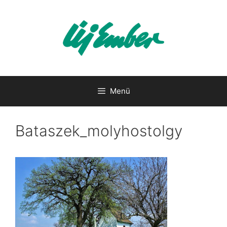
Kilépés
a
tartalomba
Menü
Bataszek_molyhostolgy