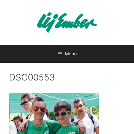
Kilépés
a
tartalomba
Menü
DSC00553