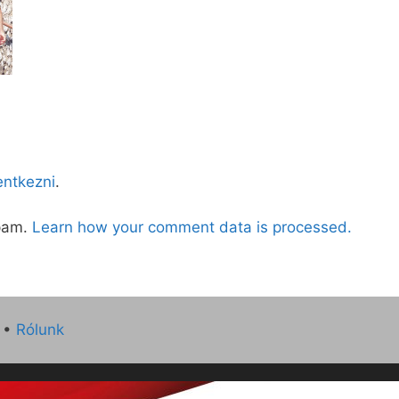
lentkezni
.
spam.
Learn how your comment data is processed.
•
Rólunk