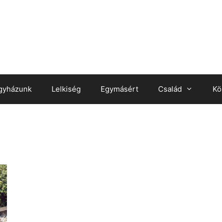
gyházunk
Lelkiség
Egymásért
Család
Kö