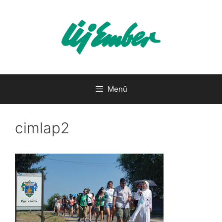
Kilépés
a
tartalomba
Menü
cimlap2