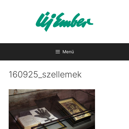
Kilépés
a
tartalomba
Menü
160925_szellemek