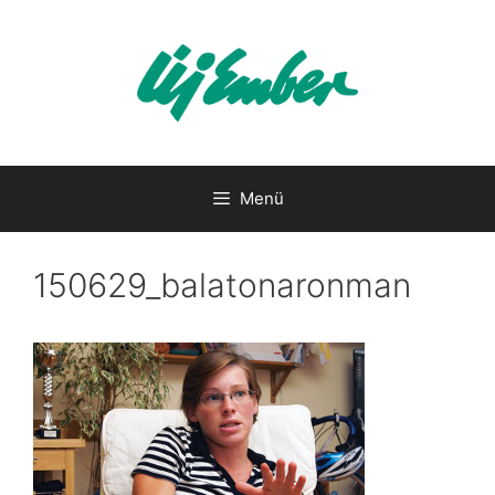
Kilépés
a
tartalomba
Menü
150629_balatonaronman