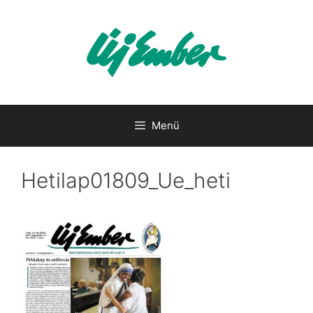
Kilépés
a
tartalomba
Menü
Hetilap01809_Ue_heti