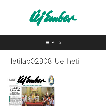
Kilépés
a
tartalomba
Menü
Hetilap02808_Ue_heti