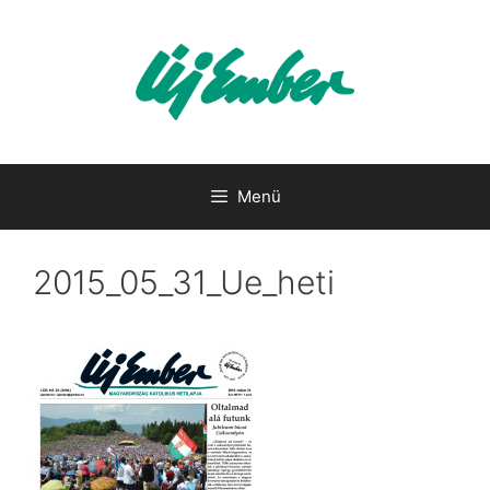
Kilépés
a
tartalomba
Menü
2015_05_31_Ue_heti