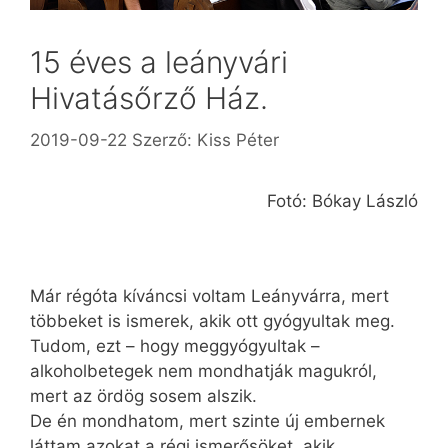
15 éves a leányvári
Hivatásőrző Ház.
2019-09-22
Szerző:
Kiss Péter
Fotó: Bókay László
Már régóta kíváncsi voltam Leányvárra, mert
többeket is ismerek, akik ott gyógyultak meg.
Tudom, ezt – hogy meggyógyultak –
alkoholbetegek nem mondhatják magukról,
mert az ördög sosem alszik.
De én mondhatom, mert szinte új embernek
láttam azokat a régi ismerősöket, akik