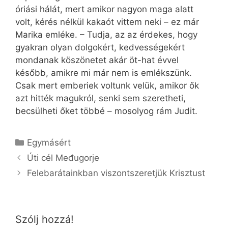
óriási hálát, mert amikor nagyon maga alatt
volt, kérés nélkül kakaót vittem neki – ez már
Marika emléke. – Tudja, az az érdekes, hogy
gyakran olyan dolgokért, kedvességekért
mondanak köszönetet akár öt-hat évvel
később, amikre mi már nem is emlékszünk.
Csak mert emberiek voltunk velük, amikor ők
azt hitték magukról, senki sem szeretheti,
becsülheti őket többé – mosolyog rám Judit.
Kategória
Egymásért
Úti cél Međugorje
Felebarátainkban viszontszeretjük Krisztust
Szólj hozzá!