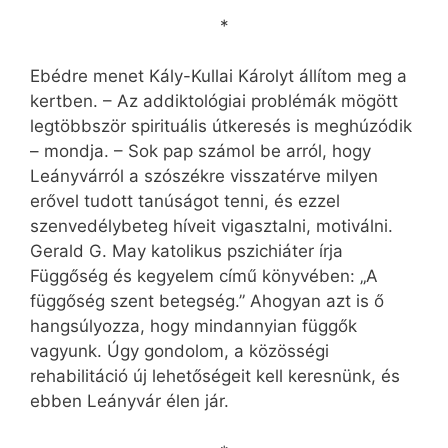
*
Ebédre menet Kály-Kullai Károlyt állítom meg a
kertben. – Az addiktológiai problémák mögött
legtöbbször spirituális útkeresés is meghúzódik
– mondja. – Sok pap számol be arról, hogy
Leányvárról a szó­székre visszatérve milyen
erővel tudott tanúságot tenni, és ezzel
szenvedélybeteg híveit vigasztalni, motiválni.
Gerald G. May katolikus pszi­chiáter írja
Függőség és kegyelem című könyvében: „A
függőség szent betegség.” Ahogyan azt is ő
hangsúlyozza, hogy mindannyian függők
vagyunk. Úgy gondolom, a közösségi
rehabilitáció új lehetőségeit kell keresnünk, és
ebben Leányvár élen jár.