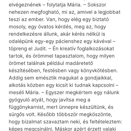
elvégeznének – folytatja Mária. – Sokszor
nehezen megfogható, mi az, amivel a legjobbat
teszi az ember. Van, hogy elég egy biztató
mosoly, egy óvatos kérdés, meg az, hogy
rendelkezésre állunk, akár kérés nélkül is
odalépünk egy-egy pácienshez egy kávéval –
töpreng el Judit. – Én kreatív foglalkozásokat
tartok, és örömmel tapasztalom, hogy milyen
örömet találnak például madáretető
készítésében, festésben vagy könyvkötésben.
Addig sem emésztik magukat a gondjaikkal,
alkotás közben egy kicsit ki tudnak kapcsolni –
meséli Mária. – Egyszer megkértem egy nálunk
gyógyuló atyát, hogy javítsa meg a
függönykarnist, mert ünnepre készültünk, és
sürgős volt. Később többször megköszönte,
hogy bizalmat szavaztam neki, és feltételeztem:
képes megcsinálni. Máskor azért érzett valaki