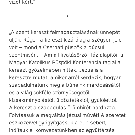
vizet kért.”
*
„A szent kereszt felmagasztalásának ünnepét
üljük. Régen a kereszt kizárólag a szégyen jele
volt – mondja Cserháti püspök a búcsúi
szentmisén. – Ám a Hivatásőrző Ház alapítói, a
Magyar Katolikus Püspöki Konferencia tagjai a
kereszt győzelmében hittek. Jézus is a
keresztre mutat, amikor arról kérdezik, hogyan
szabadulhatunk meg a bűneink mardosásától
és a világ sokféle szörnyűségétől:
kizsákmányolástól, üldöztetéstől, gyűlölettől.
A kereszt a szabadulás örömhírét hordozza.
Folytassuk a megváltás jézusi művét! A szeretet
eszközeivel gyógyítgassuk a bűn sebeit,
indítsuk el környezetünkben az együttérzés