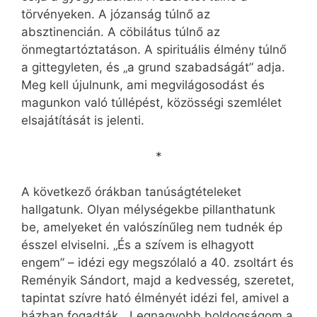
törvényeken. A józanság túlnő az
absztinencián. A cöbilátus túlnő az
önmegtartóztatáson. A spirituális élmény túlnő
a gittegyleten, és „a grund szabadságát” adja.
Meg kell újulnunk, ami megvilágosodást és
magunkon való túllépést, közösségi szemlélet
elsajátítását is jelenti.
*
A következő órákban tanúságtételeket
hallgatunk. Olyan mélységekbe pillanthatunk
be, amelyeket én valószínűleg nem tudnék ép
ésszel elviselni. „És a szívem is elhagyott
engem” – idézi egy megszólaló a 40. zsoltárt és
Reményik Sándort, majd a kedvesség, szeretet,
tapintat szívre ható élményét idézi fel, amivel a
házban fogadták. „Legnagyobb boldogságom a