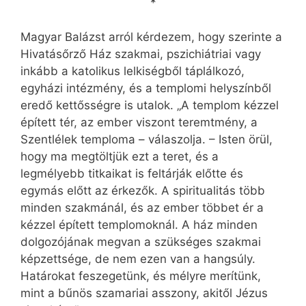
*
Magyar Balázst arról kérdezem, hogy szerinte a
Hivatásőrző Ház szakmai, pszichiátriai vagy
inkább a katolikus lelkiségből táplálkozó,
egyházi intézmény, és a templomi helyszínből
eredő kettősségre is utalok. „A templom kézzel
épített tér, az ember viszont teremtmény, a
Szentlélek temploma – válaszolja. – Isten örül,
hogy ma megtöltjük ezt a teret, és a
legmélyebb titkaikat is feltárják előtte és
egymás előtt az érkezők. A spiritualitás több
minden szakmánál, és az ember többet ér a
kézzel épített templomoknál. A ház minden
dolgozójának megvan a szükséges szakmai
képzettsége, de nem ezen van a hangsúly.
Határokat feszegetünk, és mélyre merítünk,
mint a bűnös szamariai asszony, akitől Jézus