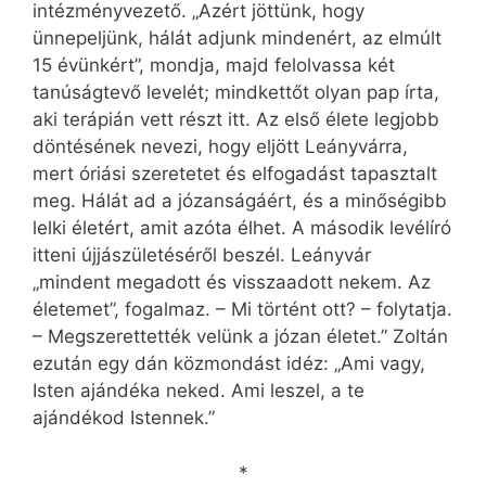
intézményvezető. „Azért jöttünk, hogy
ünnepeljünk, hálát adjunk mindenért, az elmúlt
15 évünkért”, mondja, majd felolvassa két
tanúságtevő levelét; mindkettőt olyan pap írta,
aki terápián vett részt itt. Az első élete legjobb
döntésének nevezi, hogy eljött Leányvárra,
mert óriási szeretetet és elfogadást tapasztalt
meg. Hálát ad a józanságáért, és a minőségibb
lelki életért, amit azóta élhet. A második levélíró
itteni újjászületéséről beszél. Leányvár
„mindent megadott és visszaadott nekem. Az
életemet”, fogalmaz. – Mi történt ott? – folytatja.
– Megszerettették velünk a józan életet.” Zoltán
ezután egy dán közmondást idéz: „Ami vagy,
Isten ajándéka neked. Ami leszel, a te
ajándékod Istennek.”
*