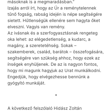
másoknak is a megmaradásban.”
Izajás arról írt, hogy az Úr a reménytelennek
tűnő fogság, rabság idején is népe segítségére
sietett. Hűtlenségük ellenére sem hagyta őket
elveszni. Vagyis van remény.
Az ivásnak és a szerfogyasztásnak rengeteg
oka lehet: az elégedetlenség, a kudarc, a
magány, a szeretetéhség. Sokak –
szakemberek, család, barátok – összefogására,
segítségére van szükség ahhoz, hogy ezek az
ínségek enyhüljenek. De az is nagyon fontos,
hogy mi magunk hagyjuk az Urat munkálkodni.
Engedjük, hogy elvégezhesse bennünk a
gyógyító munkáját.
*
A következő felszólaló Hidász Zoltán