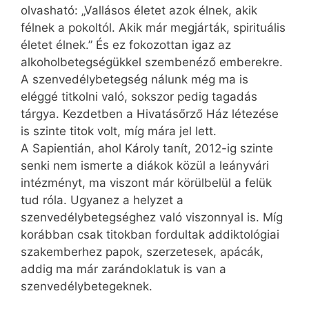
olvasható: „Vallásos életet azok élnek, akik
félnek a pokoltól. Akik már megjárták, spirituális
életet élnek.” És ez fokozottan igaz az
alkoholbetegségükkel szembenéző emberekre.
A szenvedélybetegség nálunk még ma is
eléggé titkolni való, sokszor pedig tagadás
tárgya. Kezdetben a Hivatásőrző Ház létezése
is szinte titok volt, míg mára jel lett.
A Sapientián, ahol Károly tanít, 2012-ig szinte
senki nem ismerte a diákok közül a leányvári
intézményt, ma viszont már körülbelül a felük
tud róla. Ugyanez a helyzet a
szenvedélybetegséghez való viszonnyal is. Míg
korábban csak titokban fordultak addiktológiai
szakemberhez papok, szerzetesek, apácák,
addig ma már zarándoklatuk is van a
szenvedélybetegeknek.