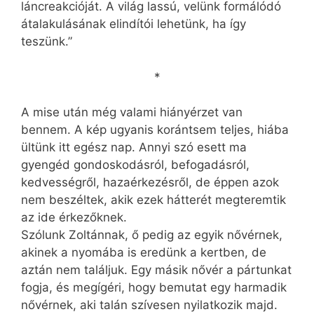
láncreakcióját. A világ lassú, velünk formálódó
átalakulásának elindítói lehetünk, ha így
teszünk.”
*
A mise után még valami hiányérzet van
bennem. A kép ugyanis korántsem teljes, hiába
ültünk itt egész nap. Annyi szó esett ma
gyengéd gondoskodásról, befogadásról,
kedvességről, hazaérkezésről, de éppen azok
nem beszéltek, akik ezek hátterét megteremtik
az ide érkezőknek.
Szólunk Zoltánnak, ő pedig az egyik nővérnek,
akinek a nyomába is eredünk a kertben, de
aztán nem találjuk. Egy másik nővér a pártunkat
fogja, és megígéri, hogy bemutat egy harmadik
nővérnek, aki talán szívesen nyilatkozik majd.