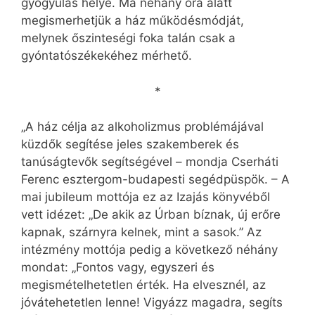
gyógyulás helye. Ma néhány óra alatt
megismerhetjük a ház működésmódját,
melynek őszinteségi foka talán csak a
gyóntatószékekéhez mérhető.
*
„A ház célja az alkoholizmus problémájával
küzdők segítése jeles szakemberek és
tanúságtevők segítségével – mondja Cserháti
Ferenc esztergom-budapesti segédpüspök. – A
mai jubileum mottója ez az Izajás könyvéből
vett idézet: „De akik az Úrban bíznak, új erőre
kapnak, szárnyra kelnek, mint a sasok.” Az
intézmény mottója pedig a következő néhány
mondat: „Fontos vagy, egyszeri és
megismételhetetlen érték. Ha elvesznél, az
jóvátehetetlen lenne! Vigyázz magadra, segíts