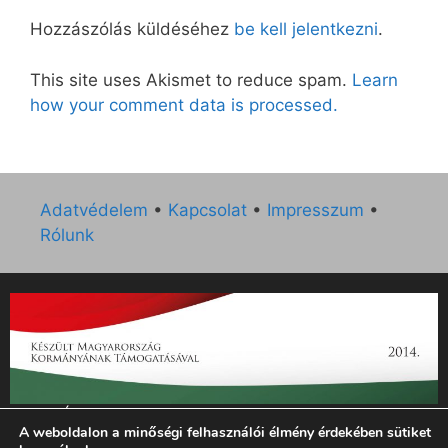
Hozzászólás küldéséhez
be kell jelentkezni
.
This site uses Akismet to reduce spam.
Learn
how your comment data is processed.
Adatvédelem
•
Kapcsolat
•
Impresszum
•
Rólunk
„Az Új Ember katolikus hetilap 2014. évi működésének
A weboldalon a minőségi felhasználói élmény érdekében sütiket
támogatását az EGYH-KCP-14-P-0121 sz. támogatási