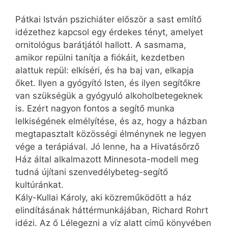
Pátkai István pszichiáter először a sast említő
idézethez kapcsol egy érdekes tényt, amelyet
ornitológus barátjától hallott. A sasmama,
amikor repülni tanítja a fiókáit, kezdetben
alattuk repül: elkíséri, és ha baj van, elkapja
őket. Ilyen a gyógyító Isten, és ilyen segítőkre
van szükségük a gyógyuló alkoholbetegeknek
is. Ezért nagyon fontos a segítő munka
lelkiségének elmélyítése, és az, hogy a házban
megtapasztalt közösségi élménynek ne legyen
vége a terápiával. Jó lenne, ha a Hivatásőrző
Ház által alkalmazott Minnesota-modell meg
tudná újítani szenvedélybeteg-segítő
kultúránkat.
Kály-Kullai Károly, aki közreműködött a ház
elindításának háttérmunkájában, Richard Rohrt
idézi. Az ő Lélegezni a víz alatt című könyvében