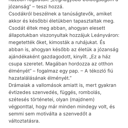
józanság” – teszi hozzá.
Csodákról beszélnek a tanúságtevők, amiket
akkor és későbbi életükben tapasztaltak meg.
Csodát éltek meg abban, ahogyan elesett
állapotukban viszonyultak hozzájuk Leányváron:
megetették őket, kimosták a ruhájukat. És
abban is, ahogyan később az életük a józanság
ajándékaként gazdagodott, kinyílt. „Ez a ház
csupa szeretet. Magában hordozza az otthon
élményét” – fogalmaz egy pap. – A tékozló fiú
hazatalálásának élményét.”
Drámaiak a vallomások amiatt is, mert gyakran
évtizedes szenvedés, függés, rombolás,
szétesés történetei, olyan (majdnem)
végponttal, hogy már minden mindegy volt, és
semmi sem motiválta a szenvedőt a
változtatásra.