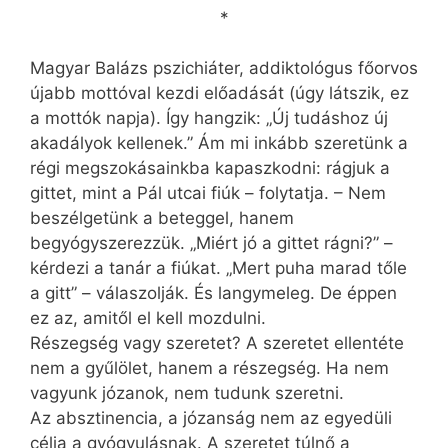
*
Magyar Balázs pszichiáter, addiktológus főorvos
újabb mottóval kezdi előadását (úgy látszik, ez
a mottók napja). Így hangzik: „Új tudáshoz új
akadályok kellenek.” Ám mi inkább szeretünk a
régi megszokásainkba kapaszkodni: rágjuk a
gittet, mint a Pál utcai fiúk – folytatja. – Nem
beszélgetünk a beteggel, hanem
begyógyszerezzük. „Miért jó a gittet rágni?” –
kérdezi a tanár a fiúkat. „Mert puha marad tőle
a gitt” – válaszolják. És langymeleg. De éppen
ez az, amitől el kell mozdulni.
Részegség vagy szeretet? A szeretet ellentéte
nem a gyűlölet, hanem a részegség. Ha nem
vagyunk józanok, nem tudunk szeretni.
Az absztinencia, a józanság nem az egyedüli
célja a gyógyulásnak. A szeretet túlnő a