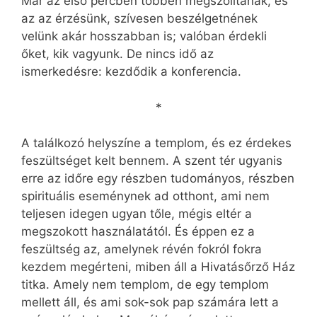
Már az első percben többen megszólítanak, és
az az érzésünk, szívesen beszélgetnének
velünk akár hosszabban is; valóban érdekli
őket, kik vagyunk. De nincs idő az
ismerkedésre: kezdődik a konferencia.
*
A találkozó helyszíne a templom, és ez érdekes
feszültséget kelt bennem. A szent tér ugyanis
erre az időre egy részben tudományos, részben
spirituális eseménynek ad otthont, ami nem
teljesen idegen ugyan tőle, mégis eltér a
megszokott használatától. És éppen ez a
feszültség az, amelynek révén fokról fokra
kezdem megérteni, miben áll a Hivatásőrző Ház
titka. Amely nem templom, de egy templom
mellett áll, és ami sok-sok pap számára lett a