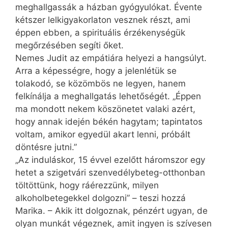
meghallgassák a házban gyógyulókat. Évente
kétszer lelkigyakorlaton vesznek részt, ami
éppen ebben, a spirituális érzékenységük
megőrzésében segíti őket.
Nemes Judit az empátiára helyezi a hangsúlyt.
Arra a képességre, hogy a jelenlétük se
tolakodó, se közömbös ne legyen, hanem
felkínálja a meghallgatás lehetőségét. „Éppen
ma mondott nekem köszönetet valaki azért,
hogy annak idején békén hagytam; tapintatos
voltam, amikor egyedül akart lenni, próbált
döntésre jutni.”
„Az induláskor, 15 évvel ezelőtt háromszor egy
hetet a szigetvári szenvedélybeteg-otthonban
töltöttünk, hogy ráérezzünk, milyen
alkoholbetegekkel dolgozni” – teszi hozzá
Marika. – Akik itt dolgoznak, pénzért ugyan, de
olyan munkát végeznek, amit ingyen is szívesen