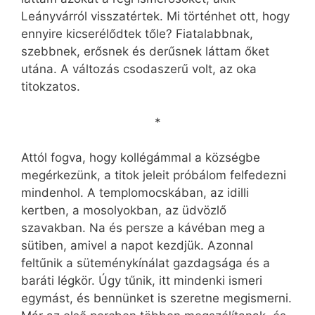
Leányvárról visszatértek. Mi történhet ott, hogy
ennyire kicserélődtek tőle? Fiatalabbnak,
szebbnek, erősnek és derűsnek láttam őket
utána. A változás csodaszerű volt, az oka
titokzatos.
*
Attól fogva, hogy kollégámmal a községbe
megérkezünk, a titok jeleit próbálom felfedezni
mindenhol. A templomocskában, az idilli
kertben, a mosolyokban, az üdvözlő
szavakban. Na és persze a kávéban meg a
sütiben, amivel a napot kezdjük. Azonnal
feltűnik a süteménykínálat gazdagsága és a
baráti légkör. Úgy tűnik, itt mindenki ismeri
egymást, és bennünket is szeretne megismerni.