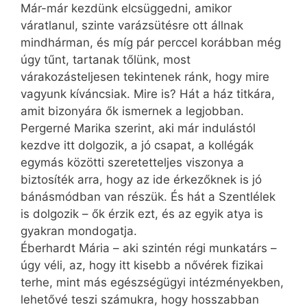
Már-már kezdünk elcsüggedni, amikor
váratlanul, szinte varázsütésre ott állnak
mindhárman, és míg pár perccel korábban még
úgy tűnt, tartanak tőlünk, most
várakozásteljesen tekintenek ránk, hogy mire
vagyunk kíváncsiak. Mire is? Hát a ház titkára,
amit bizonyára ők ismernek a legjobban.
Pergerné Marika szerint, aki már indulástól
kezdve itt dolgozik, a jó csapat, a kollégák
egymás közötti szeretetteljes viszonya a
biztosíték arra, hogy az ide érkezőknek is jó
bánásmódban van részük. És hát a Szentlélek
is dolgozik – ők érzik ezt, és az egyik atya is
gyakran mondogatja.
Éberhardt Mária – aki szintén régi munkatárs –
úgy véli, az, hogy itt kisebb a nővérek fizikai
terhe, mint más egészségügyi intézményekben,
lehetővé teszi számukra, hogy hosszabban