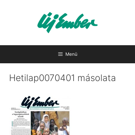
Kilépés
a
tartalomba
Menü
Hetilap0070401 másolata