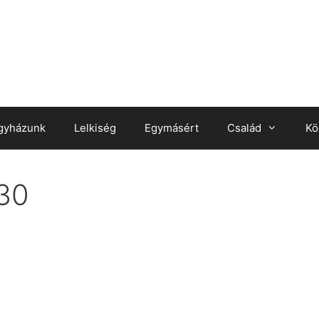
gyházunk
Lelkiség
Egymásért
Család
Kö
30