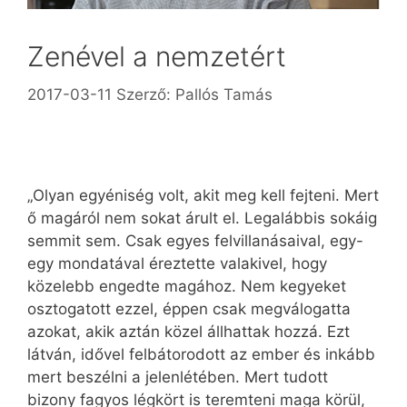
Zenével a nemzetért
2017-03-11
Szerző:
Pallós Tamás
„Olyan egyéniség volt, akit meg kell fejteni. Mert
ő magáról nem sokat árult el. Legalábbis sokáig
semmit sem. Csak egyes felvillanásaival, egy-
egy mondatával éreztette valakivel, hogy
közelebb engedte magához. Nem kegyeket
osztogatott ezzel, éppen csak megválogatta
azokat, akik aztán közel állhattak hozzá. Ezt
látván, idővel felbátorodott az ember és inkább
mert beszélni a jelenlétében. Mert tudott
bizony fagyos légkört is teremteni maga körül,