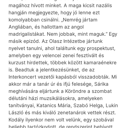
magához hívott minket. A maga kicsit nazális
hangján megjegyezte, hogy jó lenne ezt
komolyabban csinálni. „Nemrég jártam
Angliában, és hallottam az angol
madrigalistákat. Nem jobbak, mint maguk.” Egy
másik epizód. Az Olasz Intézetbe jártunk
nyelvet tanulni, ahol találtunk egy prospektust,
amelyben egy velencei zenei fesztivált és
kurzust hirdettek, többek között kamaraénekre
is. Beadtuk a jelentkezésünket, de az
Interkoncert vezetői kapásból visszadobták. Mi
akkor már a tanár úr és ifjú felesége, Sárika
meghívására eljártunk a Köröndre a szombat
délutáni házi muzsikálásokra, amelyeken
tanítványai, Katanics Mária, Szabó Helga, Lukin
László és más kiváló zenetanárok vettek részt.
Kodály ilyenkor nem volt velünk, egy szobával
beljebb tartózkodott, de rendszerint behívott