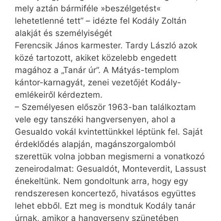
mely aztán bármiféle »beszélgetést«
lehetetlenné tett” – idézte fel Kodály Zoltán
alakját és személyiségét
Ferencsik János karmester. Tardy László azok
közé tartozott, akiket közelebb engedett
magához a „Tanár úr”. A Mátyás-templom
kántor-karnagyát, zenei vezetőjét Kodály-
emlékeiről kérdeztem.
– Személyesen először 1963-ban találkoztam
vele egy tanszéki hangversenyen, ahol a
Gesualdo vokál kvintettünkkel léptünk fel. Saját
érdeklődés alapján, magánszorgalomból
szerettük volna jobban megismerni a vonatkozó
zeneirodalmat: Gesualdót, Monteverdit, Lassust
énekeltünk. Nem gondoltunk arra, hogy egy
rendszeresen koncertező, hivatásos együttes
lehet ebből. Ezt meg is mondtuk Kodály tanár
úrnak, amikor a hangverseny szünetében