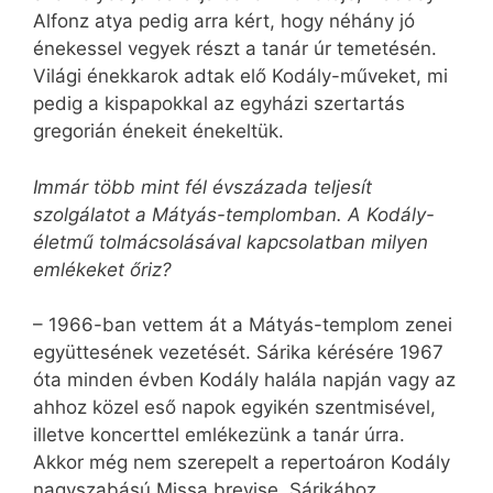
Alfonz atya pedig arra kért, hogy néhány jó
énekessel vegyek részt a tanár úr temetésén.
Világi énekkarok adtak elő Kodály-műveket, mi
pedig a kispapokkal az egyházi szertartás
gregorián énekeit énekeltük.
Immár több mint fél évszázada teljesít
szolgálatot a Mátyás-templomban. A Kodály-
életmű tolmácsolásával kapcsolatban milyen
emlékeket őriz?
– 1966-ban vettem át a Mátyás-templom zenei
együttesének vezetését. Sárika kérésére 1967
óta minden évben Kodály halála napján vagy az
ahhoz közel eső napok egyikén szentmisével,
illetve koncerttel emlékezünk a tanár úrra.
Akkor még nem szerepelt a repertoáron Kodály
nagyszabású Missa brevise. Sárikához