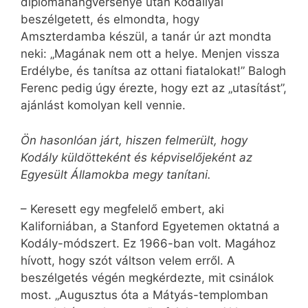
diplomahangversenye után Kodállyal
beszélgetett, és elmondta, hogy
Amszterdamba készül, a tanár úr azt mondta
neki: „Magának nem ott a helye. Menjen vissza
Erdélybe, és tanítsa az ottani fiatalokat!” Balogh
Ferenc pedig úgy érezte, hogy ezt az „utasítást”,
ajánlást komolyan kell vennie.
Ön hasonlóan járt, hiszen felmerült, hogy
Kodály küldötteként és képviselőjeként az
Egyesült Államokba megy tanítani.
– Keresett egy megfelelő embert, aki
Kaliforniában, a Stanford Egyetemen oktatná a
Kodály-módszert. Ez 1966-ban volt. Magához
hívott, hogy szót váltson velem erről. A
beszélgetés végén megkérdezte, mit csinálok
most. „Augusztus óta a Mátyás-templomban