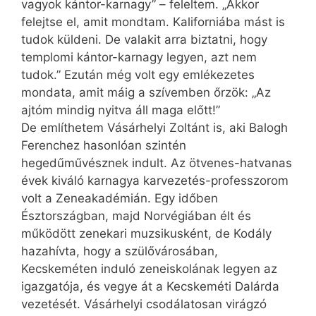
vagyok kántor-karnagy” – feleltem. „Akkor
felejtse el, amit mondtam. Kaliforniába mást is
tudok küldeni. De valakit arra biztatni, hogy
templomi kántor-karnagy legyen, azt nem
tudok.” Ezután még volt egy emlékezetes
mondata, amit máig a szívemben őrzök: „Az
ajtóm mindig nyitva áll maga előtt!”
De említhetem Vásárhelyi Zoltánt is, aki Balogh
Ferenchez hasonlóan szintén
hegedűművésznek indult. Az ötvenes-hatvanas
évek kiváló karnagya karvezetés-professzorom
volt a Zeneakadémián. Egy időben
Észtországban, majd Norvégiában élt és
működött zenekari muzsikusként, de Kodály
hazahívta, hogy a szülővárosában,
Kecskeméten induló zeneiskolának legyen az
igazgatója, és vegye át a Kecskeméti Dalárda
vezetését. Vásárhelyi csodálatosan virágzó