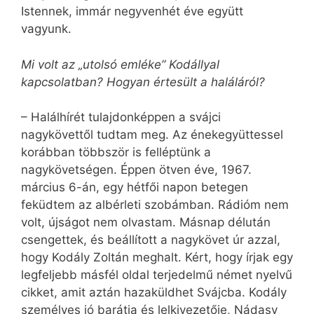
Istennek, immár negyvenhét éve együtt
vagyunk.
Mi volt az „utolsó emléke” Kodállyal
kapcsolatban? Hogyan értesült a haláláról?
– Halálhírét tulajdonképpen a svájci
nagykövettől tudtam meg. Az énekegyüttessel
korábban többször is felléptünk a
nagykövetségen. Éppen ötven éve, 1967.
március 6-án, egy hétfői napon betegen
feküdtem az albérleti szobámban. Rádióm nem
volt, újságot nem olvastam. Másnap délután
csengettek, és beállított a nagykövet úr azzal,
hogy Kodály Zoltán meghalt. Kért, hogy írjak egy
legfeljebb másfél oldal terjedelmű német nyelvű
cikket, amit aztán hazaküldhet Svájcba. Kodály
személyes jó barátja és lelkivezetője, Nádasy