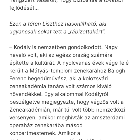
hangszert vásárolt, hogy biztosítsa a további
fejlődését…
Ezen a téren Liszthez hasonlítható, aki
ugyancsak sokat tett a „rábízottakért”.
– Kodály is nemzetben gondolkodott. Nagy
nevelő volt, aki az egész ország számára
építette a kultúrát. A nyolcvanas évek vége felé
került a Mátyás-templom zenekarához Balogh
Ferenc hegedűművész, aki a kolozsvári
zeneakadémia tanára volt számos kiváló
növendékkel. Egy alkalommal Kodályról
beszélgetve megjegyezte, hogy végzős volt a
Zeneakadémián, már túl volt több nemzetközi
versenyen, amikor meghívták az amszterdami
operaház zenekarába másod
koncertmesternek. Amikor a