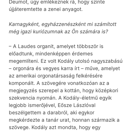
Deumot, úgy emlékeznek rá, hogy szinte
újjáteremtette a zenei anyagot.
Karnagyként, egyházzenészként mi számított
még igazi kuriózumnak az Ön számára is?
– A Laudes organit, amelyet többször is
előadtunk, mindenképpen érdemes
megemlíteni. Ez volt Kodály utolsó nagyszabású
– orgonára és vegyes karra írt – műve, amelyet
az amerikai orgonatársaság felkérésére
komponált. A szövegére vonatkozóan az a
megjegyzés szerepel a kottán, hogy középkori
szekvencia nyomán. A Kodály-életmű egyik
legjobb ismerőjével, Eősze Lászlóval
beszélgettem a darabról, aki egykor
megkérdezte a tanár urat, honnan származik a
szövege. Kodály azt mondta, hogy egy