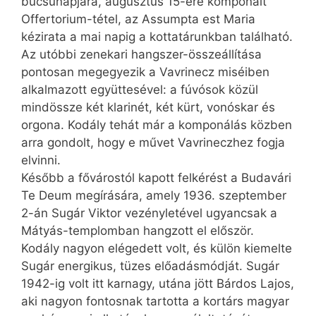
búcsúnapjára, augusztus 15-ére komponált
Offertorium-tétel, az Assumpta est Maria
kézirata a mai napig a kottatárunkban található.
Az utóbbi zenekari hangszer-összeállítása
pontosan megegyezik a Vavrinecz miséiben
alkalmazott együttesével: a fúvósok közül
mindössze két klarinét, két kürt, vonóskar és
orgona. Kodály tehát már a komponálás közben
arra gondolt, hogy e művet Vavrineczhez fogja
elvinni.
Később a fővárostól kapott felkérést a Budavári
Te Deum megírására, amely 1936. szeptember
2-án Sugár Viktor vezényletével ugyancsak a
Mátyás-templomban hangzott el először.
Kodály nagyon elégedett volt, és külön kiemelte
Sugár energikus, tüzes előadásmódját. Sugár
1942-ig volt itt karnagy, utána jött Bárdos Lajos,
aki nagyon fontosnak tartotta a kortárs magyar