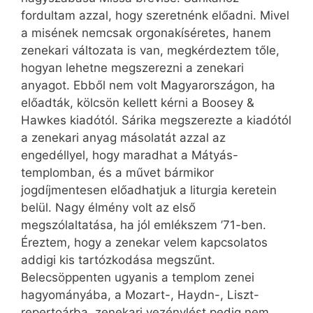
fordultam azzal, hogy szeretnénk előadni. Mivel
a misének nemcsak orgonakíséretes, hanem
zenekari változata is van, megkérdeztem tőle,
hogyan lehetne megszerezni a zenekari
anyagot. Ebből nem volt Magyarországon, ha
előadták, kölcsön kellett kérni a Boosey &
Hawkes kiadótól. Sárika megszerezte a kiadótól
a zenekari anyag másolatát azzal az
engedéllyel, hogy maradhat a Mátyás-
templomban, és a művet bármikor
jogdíjmentesen előadhatjuk a liturgia keretein
belül. Nagy élmény volt az első
megszólaltatása, ha jól emlékszem ’71-ben.
Éreztem, hogy a zenekar velem kapcsolatos
addigi kis tartózkodása megszűnt.
Belecsöppenten ugyanis a templom zenei
hagyományába, a Mozart-, Haydn-, Liszt-
repertoárba, zenekari vezénylést pedig nem