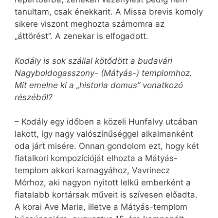
tanultam, csak énekkarit. A Missa brevis komoly
sikere viszont meghozta számomra az
„áttörést”. A zenekar is elfogadott.
Kodály is sok szállal kötődött a budavári
Nagyboldogasszony- (Mátyás-) templomhoz.
Mit emelne ki a „historia domus” vonatkozó
részéből?
– Kodály egy időben a közeli Hunfalvy utcában
lakott, így nagy valószínűséggel alkalmanként
oda járt misére. Onnan gondolom ezt, hogy két
fiatalkori kompozícióját elhozta a Mátyás-
templom akkori karnagyához, Vavrinecz
Mórhoz, aki nagyon nyitott lelkű emberként a
fiatalabb kortársak műveit is szívesen előadta.
A korai Ave Maria, illetve a Mátyás-templom