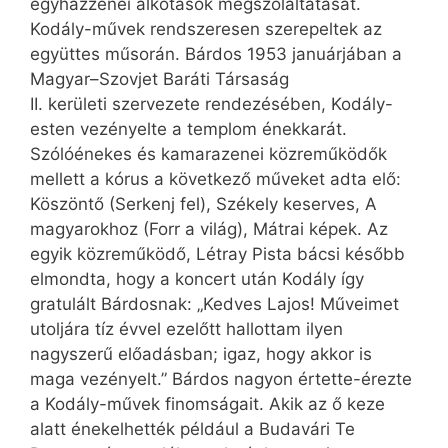
egyházzenei alkotások megszólaltatását.
Kodály-művek rendszeresen szerepeltek az
együttes műsorán. Bárdos 1953 januárjában a
Magyar–Szovjet Baráti Társaság
II. kerületi szervezete rendezésében, Kodály-
esten vezényelte a templom énekkarát.
Szólóénekes és kamarazenei közreműködők
mellett a kórus a következő műveket adta elő:
Köszöntő (Serkenj fel), Székely keserves, A
magyarokhoz (Forr a világ), Mátrai képek. Az
egyik közreműködő, Létray Pista bácsi később
elmondta, hogy a koncert után Kodály így
gratulált Bárdosnak: „Kedves Lajos! Műveimet
utoljára tíz évvel ezelőtt hallottam ilyen
nagyszerű előadásban; igaz, hogy akkor is
maga vezényelt.” Bárdos nagyon értette-érezte
a Kodály-művek finomságait. Akik az ő keze
alatt énekelhették például a Budavári Te