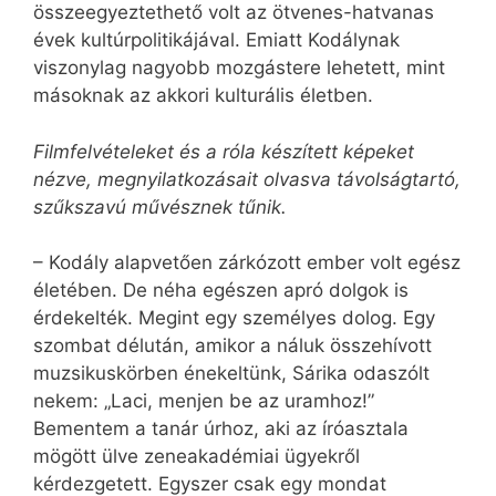
összeegyeztethető volt az ötvenes-hatvanas
évek kultúrpolitikájával. Emiatt Kodálynak
viszonylag nagyobb mozgástere lehetett, mint
másoknak az akkori kulturális életben.
Filmfelvételeket és a róla készített képeket
nézve, megnyilatkozásait olvasva távolságtartó,
szűkszavú művésznek tűnik.
– Kodály alapvetően zárkózott ember volt egész
életében. De néha egészen apró dolgok is
érdekelték. Megint egy személyes dolog. Egy
szombat délután, amikor a náluk összehívott
muzsikuskörben énekeltünk, Sárika odaszólt
nekem: „Laci, menjen be az uramhoz!”
Bementem a tanár úrhoz, aki az íróasztala
mögött ülve zeneakadémiai ügyekről
kérdezgetett. Egyszer csak egy mondat