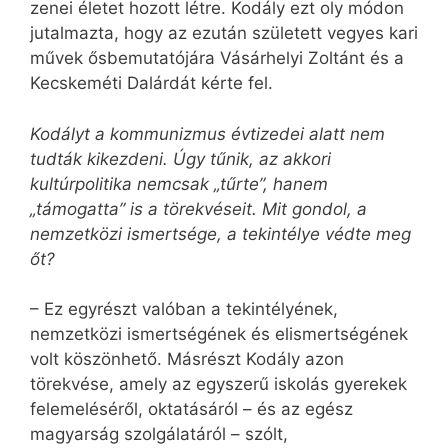
zenei életet hozott létre. Kodály ezt oly módon
jutalmazta, hogy az ezután született vegyes kari
művek ősbemutatójára Vásárhelyi Zoltánt és a
Kecskeméti Dalárdát kérte fel.
Kodályt a kommunizmus évtizedei alatt nem
tudták kikezdeni. Úgy tűnik, az akkori
kultúrpolitika nemcsak „tűrte”, hanem
„támogatta” is a törekvéseit. Mit gondol, a
nemzetközi ismertsége, a tekintélye védte meg
őt?
– Ez egyrészt valóban a tekintélyének,
nemzetközi ismertségének és elismertségének
volt köszönhető. Másrészt Kodály azon
törekvése, amely az egyszerű iskolás gyerekek
felemeléséről, oktatásáról – és az egész
magyarság szolgálatáról – szólt,