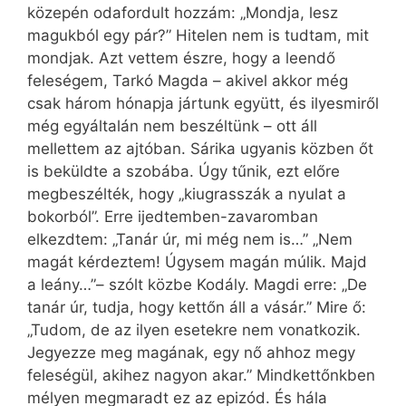
közepén odafordult hozzám: „Mondja, lesz
magukból egy pár?” Hitelen nem is tudtam, mit
mondjak. Azt vettem észre, hogy a leendő
feleségem, Tarkó Magda – akivel akkor még
csak három hónapja jártunk együtt, és ilyesmiről
még egyáltalán nem beszéltünk – ott áll
mellettem az ajtóban. Sárika ugyanis közben őt
is beküldte a szobába. Úgy tűnik, ezt előre
megbeszélték, hogy „kiugrasszák a nyulat a
bokorból”. Erre ijedtemben-zavaromban
elkezdtem: „Tanár úr, mi még nem is…” „Nem
magát kérdeztem! Úgysem magán múlik. Majd
a leány…”– szólt közbe Kodály. Magdi erre: „De
tanár úr, tudja, hogy kettőn áll a vásár.” Mire ő:
„Tudom, de az ilyen esetekre nem vonatkozik.
Jegyezze meg magának, egy nő ahhoz megy
feleségül, akihez nagyon akar.” Mindkettőnkben
mélyen megmaradt ez az epizód. És hála