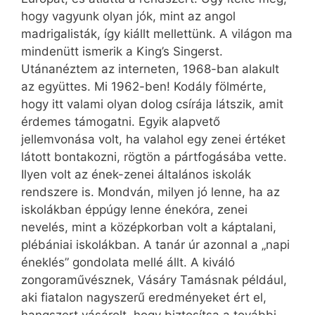
hogy vagyunk olyan jók, mint az angol
madrigalisták, így kiállt mellettünk. A világon ma
mindenütt ismerik a King’s Singerst.
Utánanéztem az interneten, 1968-ban alakult
az együttes. Mi 1962-ben! Kodály fölmérte,
hogy itt valami olyan dolog csírája látszik, amit
érdemes támogatni. Egyik alapvető
jellemvonása volt, ha valahol egy zenei értéket
látott bontakozni, rögtön a pártfogásába vette.
Ilyen volt az ének-zenei általános iskolák
rendszere is. Mondván, milyen jó lenne, ha az
iskolákban éppúgy lenne énekóra, zenei
nevelés, mint a középkorban volt a káptalani,
plébániai iskolákban. A tanár úr azonnal a „napi
éneklés” gondolata mellé állt. A kiváló
zongoraművésznek, Vásáry Tamásnak például,
aki fiatalon nagyszerű eredményeket ért el,