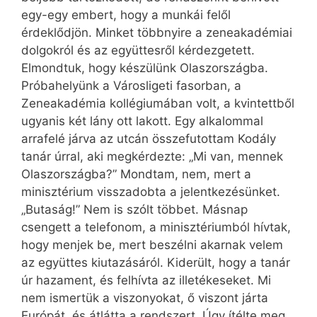
egy-egy embert, hogy a munkái felől
érdeklődjön. Minket többnyire a zeneakadémiai
dolgokról és az együttesről kérdezgetett.
Elmondtuk, hogy készülünk Olaszországba.
Próbahelyünk a Városligeti fasorban, a
Zeneakadémia kollégiumában volt, a kvintettből
ugyanis két lány ott lakott. Egy alkalommal
arrafelé járva az utcán összefutottam Kodály
tanár úrral, aki megkérdezte: „Mi van, mennek
Olaszországba?” Mondtam, nem, mert a
minisztérium visszadobta a jelentkezésünket.
„Butaság!” Nem is szólt többet. Másnap
csengett a telefonom, a minisztériumból hívtak,
hogy menjek be, mert beszélni akarnak velem
az együttes kiutazásáról. Kiderült, hogy a tanár
úr hazament, és felhívta az illetékeseket. Mi
nem ismertük a viszonyokat, ő viszont járta
Európát, és átlátta a rendszert. Úgy ítélte meg,