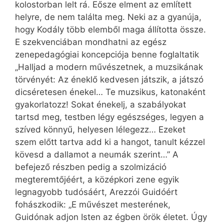
kolostorban lelt rá. Eősze elment az említett
helyre, de nem találta meg. Neki az a gyanúja,
hogy Kodály több elemből maga állította össze.
E szekvenciában mondhatni az egész
zenepedagógiai koncepciója benne foglaltatik
„Halljad a modern művészetnek, a muzsikának
törvényét: Az éneklő kedvesen játszik, a játszó
dicséretesen énekel… Te muzsikus, katonaként
gyakorlatozz! Sokat énekelj, a szabályokat
tartsd meg, testben légy egészséges, legyen a
szíved könnyű, helyesen lélegezz… Ezeket
szem előtt tartva add ki a hangot, tanult kézzel
kövesd a dallamot a neumák szerint…” A
befejező részben pedig a szolmizáció
megteremtőjéért, a középkori zene egyik
legnagyobb tudósáért, Arezzói Guidóért
fohászkodik: „E művészet mesterének,
Guidónak adjon Isten az égben örök életet. Úgy