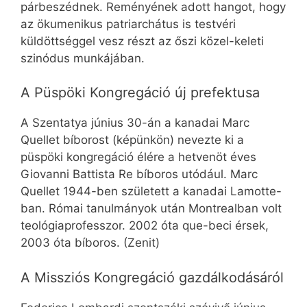
párbeszédnek. Reményének adott hangot, hogy
az ökumenikus patriarchátus is testvéri
küldöttséggel vesz részt az őszi közel-keleti
szinódus munkájában.
A Püspöki Kongregáció új prefektusa
A Szentatya június 30-án a kanadai Marc
Quellet bíborost (képünkön) nevezte ki a
püspöki kongregáció élére a hetvenöt éves
Giovanni Battista Re bíboros utódául. Marc
Quellet 1944-ben született a kanadai Lamotte-
ban. Római tanulmányok után Montrealban volt
teológiaprofesszor. 2002 óta que-beci érsek,
2003 óta bíboros. (Zenit)
A Missziós Kongregáció gazdálkodásáról