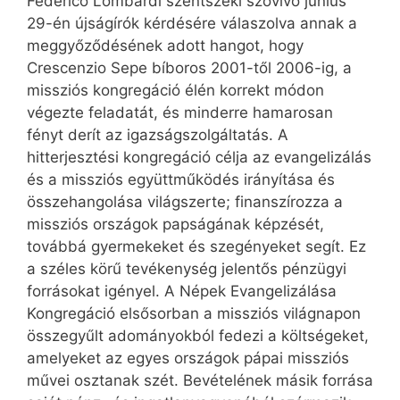
Federico Lombardi szentszéki szóvivő június
29-én újságírók kérdésére válaszolva annak a
meggyőződésének adott hangot, hogy
Crescenzio Sepe bíboros 2001-től 2006-ig, a
missziós kongregáció élén korrekt módon
végezte feladatát, és minderre hamarosan
fényt derít az igazságszolgáltatás. A
hitterjesztési kongregáció célja az evangelizálás
és a missziós együttműködés irányítása és
összehangolása világszerte; finanszírozza a
missziós országok papságának képzését,
továbbá gyermekeket és szegényeket segít. Ez
a széles körű tevékenység jelentős pénzügyi
forrásokat igényel. A Népek Evangelizálása
Kongregáció elsősorban a missziós világnapon
összegyűlt adományokból fedezi a költségeket,
amelyeket az egyes országok pápai missziós
művei osztanak szét. Bevételének másik forrása