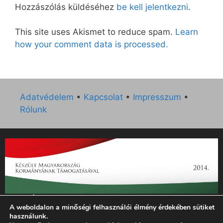
Hozzászólás küldéséhez
be kell jelentkezni
.
This site uses Akismet to reduce spam.
Learn
how your comment data is processed.
Adatvédelem
•
Kapcsolat
•
Impresszum
•
Rólunk
„Az Új Ember katolikus hetilap 2014. évi működésének
A weboldalon a minőségi felhasználói élmény érdekében sütiket
támogatását az EGYH-KCP-14-P-0121 sz. támogatási
használunk.
szerződés keretében 3 000 000 Ft összegben támogatta az