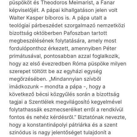
püspököt és Theodoros Meimarist, a Fanar
képviselőjét. A pápai kihallgatáson jelen volt
Walter Kasper bíboros is. A pápa utalt a
teológiai párbeszédet szorgalmazó nemzetközi
bizottság októberben Pafoszban tartott
megbeszélésének folytatására, amely most
fordulóponthoz érkezett, amennyiben Péter
primátusával, pontosabban azzal foglalkozik,
hogy az első évezredben Róma püspöke milyen
szerepet töltött be az egyházi egység
megőrzésében. „Mindannyian szívből
imádkozunk – mondta a pápa -, hogy a
következő bécsi közgyűlés során a bizottság
tagjai a Szentlélek megvilágosító kegyelmével
folytathassák eszmecseréiket erről a rendkívül
fontos és nehéz kérdésről.” Biztatónak nevezte,
hogy a konstantinápolyi pátriárka és a szent
szinódus is nagy jelentőséget tulajdonít a