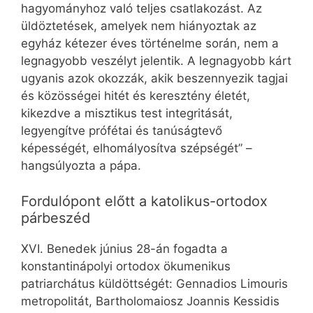
hagyományhoz való teljes csatlakozást. Az
üldöztetések, amelyek nem hiányoztak az
egyház kétezer éves történelme során, nem a
legnagyobb veszélyt jelentik. A legnagyobb kárt
ugyanis azok okozzák, akik beszennyezik tagjai
és közösségei hitét és keresztény életét,
kikezdve a misztikus test integritását,
legyengítve prófétai és tanúságtevő
képességét, elhomályosítva szépségét” –
hangsúlyozta a pápa.
Fordulópont előtt a katolikus-ortodox
párbeszéd
XVI. Benedek június 28-án fogadta a
konstantinápolyi ortodox ökumenikus
patriarchátus küldöttségét: Gennadios Limouris
metropolitát, Bartholomaiosz Joannis Kessidis