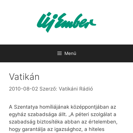
Kilépés
a
tartalomba
Menü
Vatikán
2010-08-02
Szerző:
Vatikáni Rádió
A Szentatya homíliájának középpontjában az
egyház szabadsága állt. „A péteri szolgálat a
szabadság biztosítéka abban az értelemben,
hogy garantálja az igazsághoz, a hiteles