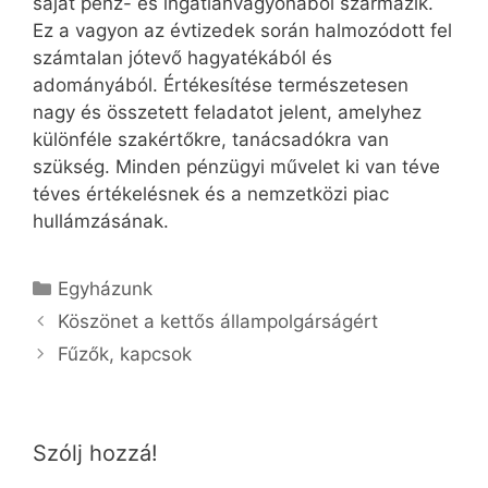
saját pénz- és ingatlanvagyonából származik.
Ez a vagyon az évtizedek során halmozódott fel
számtalan jótevő hagyatékából és
adományából. Értékesítése természetesen
nagy és összetett feladatot jelent, amelyhez
különféle szakértőkre, tanácsadókra van
szükség. Minden pénzügyi művelet ki van téve
téves értékelésnek és a nemzetközi piac
hullámzásának.
Kategória
Egyházunk
Köszönet a kettős állampolgárságért
Fűzők, kapcsok
Szólj hozzá!