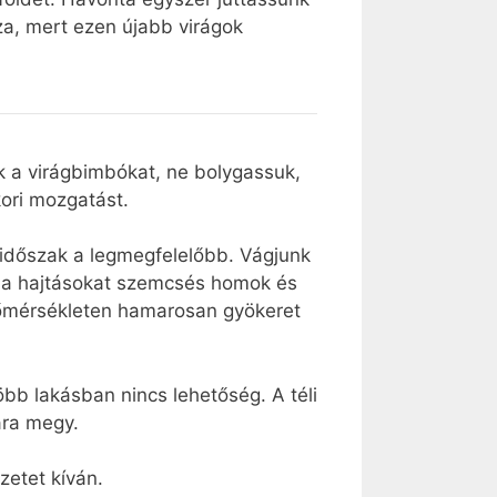
za, mert ezen újabb virágok
k a virágbimbókat, ne bolygassuk,
kori mozgatást.
i időszak a legmegfelelőbb. Vágjunk
ük a hajtásokat szemcsés homok és
 hőmérsékleten hamarosan gyökeret
öbb lakásban nincs lehetőség. A téli
ára megy.
zetet kíván.