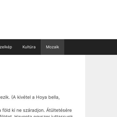
zelkép
Kultúra
Mozaik
zik. (A kivétel a Hoya bella,
 föld ki ne száradjon. Átültetésére
földet. Havonta egyszer juttassunk