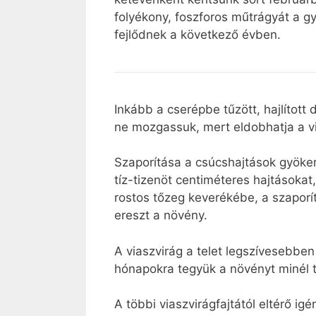
folyékony, foszforos műtrágyát a g
fejlődnek a következő évben.
Inkább a cserépbe tűzött, hajlítot
ne mozgassuk, mert eldobhatja a virá
Szaporítása a csúcshajtások gyöker
tíz-tizenöt centiméteres hajtásokat
rostos tőzeg keverékébe, a szaporí
ereszt a növény.
A viaszvirág a telet legszívesebben
hónapokra tegyük a növényt minél t
A többi viaszvirágfajtától eltérő ig