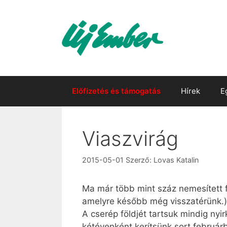
Kilépés
a
tartalomba
Előfizetés és támogatás
Hírek
E
Viaszvirág
2015-05-01
Szerző:
Lovas Katalin
Ma már több mint száz nemesített fa
amelyre később még visszatérünk.)
A cserép földjét tartsuk mindig nyi
kétévenként kerítsünk sort február