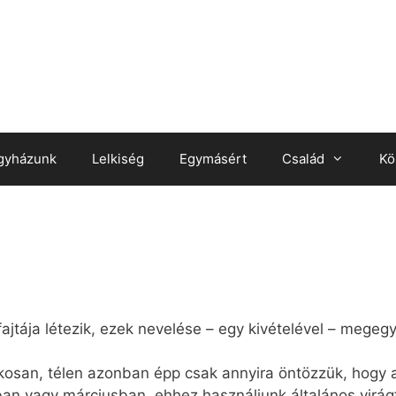
gyházunk
Lelkiség
Egymásért
Család
Kö
jtája létezik, ezek nevelése – egy kivételével – megegye
rkosan, télen azonban épp csak annyira öntözzük, hogy a
ban vagy márciusban, ehhez használjunk általános virág