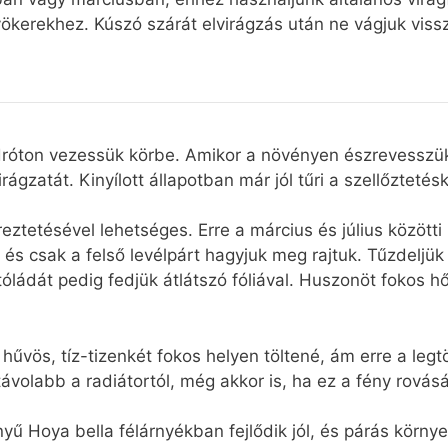
yökerekhez. Kúszó szárát elvirágzás után ne vágjuk viss
t dróton vezessük körbe. Amikor a növényen észrevesszü
gzatát. Kinyílott állapotban már jól tűri a szellőztetés
eztetésével lehetséges. Erre a március és július között
, és csak a felső levélpárt hagyjuk meg rajtuk. Tűzdelj
tóládát pedig fedjük átlátszó fóliával. Huszonöt fokos
 hűvös, tíz-tizenkét fokos helyen töltené, ám erre a legt
ávolabb a radiátortól, még akkor is, ha ez a fény rovás
ényű Hoya bella félárnyékban fejlődik jól, és párás környe