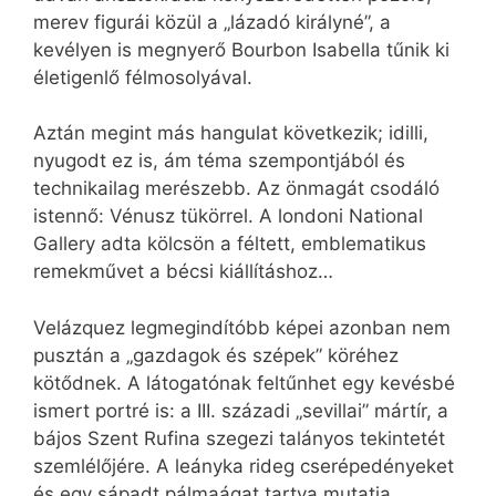
merev figurái közül a „lázadó királyné”, a
kevélyen is megnyerő Bourbon Isabella tűnik ki
életigenlő félmosolyával.
Aztán megint más hangulat következik; idilli,
nyugodt ez is, ám téma szempontjából és
technikailag merészebb. Az önmagát csodáló
istennő: Vénusz tükörrel. A londoni National
Gallery adta kölcsön a féltett, emblematikus
remekművet a bécsi kiállításhoz…
Velázquez legmegindítóbb képei azonban nem
pusztán a „gazdagok és szépek” köréhez
kötődnek. A látogatónak feltűnhet egy kevésbé
ismert portré is: a III. századi „sevillai” mártír, a
bájos Szent Rufina szegezi talányos tekintetét
szemlélőjére. A leányka rideg cserépedényeket
és egy sápadt pálmaágat tartva mutatja