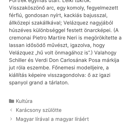
Portrék egymás után. Lelki tükrök.
Visszaköszönő arc, egy komoly, fegyelmezett
férfiú, gondosan nyírt, kackiás bajusszal,
állközepi szakállkával; Velázquez nagyjából
húszéves különbséggel festett önarcképei. (A
cremonai Pietro Martire Neri is megörökítette a
lassan idősödő művészt, igazolva, hogy
Velázquez „hű volt önmagához is”.) Valahogy
Schiller és Verdi Don Carlosának Posa márkĳa
jut róla eszembe. Főnemesi modelljeire, a
kiállítás képeire visszagondolva: ő az igazi
spanyol grand a tárlaton.
Kategória
Kultúra
Karácsony szülötte
Magyar lírával a magyar líráért