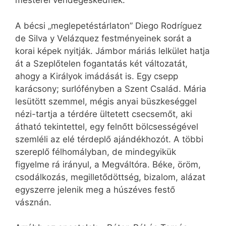
mesterei vendégeskednek.
A bécsi „meglepetéstárlaton” Diego Rodríguez
de Silva y Velázquez festményeinek sorát a
korai képek nyitják. Jámbor máriás lelkület hatja
át a Szeplőtelen fogantatás két változatát,
ahogy a Királyok imádását is. Egy csepp
karácsony; surlófényben a Szent Család. Mária
lesütött szemmel, mégis anyai büszkeséggel
nézi-tartja a térdére ültetett csecsemőt, aki
átható tekintettel, egy felnőtt bölcsességével
szemléli az elé térdeplő ajándékhozót. A többi
szereplő félhomályban, de mindegyikük
figyelme rá irányul, a Megváltóra. Béke, öröm,
csodálkozás, megilletődöttség, bizalom, alázat
egyszerre jelenik meg a húszéves festő
vásznán.