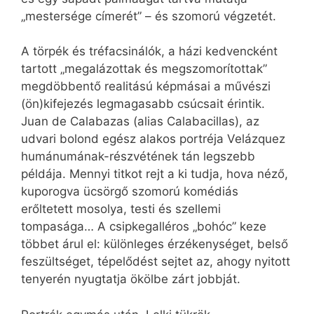
„mestersége címerét” – és szomorú végzetét.
A törpék és tréfacsinálók, a házi kedvencként
tartott „megalázottak és megszomorítottak”
megdöbbentő realitású képmásai a művészi
(ön)kifejezés legmagasabb csúcsait érintik.
Juan de Calabazas (alias Calabacillas), az
udvari bolond egész alakos portréja Velázquez
humánumának-részvétének tán legszebb
példája. Mennyi titkot rejt a ki tudja, hova néző,
kuporogva ücsörgő szomorú komédiás
erőltetett mosolya, testi és szellemi
tompasága… A csipkegalléros „bohóc” keze
többet árul el: különleges érzékenységet, belső
feszültséget, tépelődést sejtet az, ahogy nyitott
tenyerén nyugtatja ökölbe zárt jobbját.