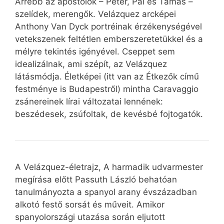
Arrébb az apostolok – Péter, Pál és Tamás –
szelídek, merengők. Velázquez arcképei
Anthony Van Dyck portréinak érzékenységével
vetekszenek feltétlen emberszeretetükkel és a
mélyre tekintés igényével. Cseppet sem
idealizálnak, ami szépít, az Velázquez
látásmódja. Életképei (itt van az Étkezők című
festménye is Budapestről) mintha Caravaggio
zsánereinek lírai változatai lennének:
beszédesek, zsúfoltak, de kevésbé fojtogatók.
A Velázquez-életrajz, A harmadik udvarmester
megírása előtt Passuth László behatóan
tanulmányozta a spanyol arany évszázadban
alkotó festő sorsát és műveit. Amikor
spanyolországi utazása során eljutott