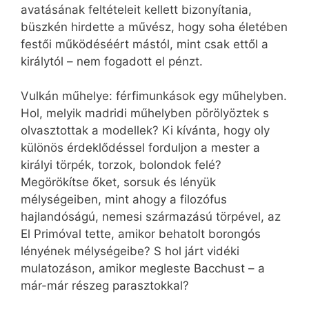
avatásának feltételeit kellett bizonyítania,
büszkén hirdette a művész, hogy soha életében
festői működéséért mástól, mint csak ettől a
királytól – nem fogadott el pénzt.
Vulkán műhelye: férfimunkások egy műhelyben.
Hol, melyik madridi műhelyben pörölyöztek s
olvasztottak a modellek? Ki kívánta, hogy oly
különös érdeklődéssel forduljon a mester a
királyi törpék, torzok, bolondok felé?
Megörökítse őket, sorsuk és lényük
mélységeiben, mint ahogy a filozófus
hajlandóságú, nemesi származású törpével, az
El Primóval tette, amikor behatolt borongós
lényének mélységeibe? S hol járt vidéki
mulatozáson, amikor megleste Bacchust – a
már-már részeg parasztokkal?