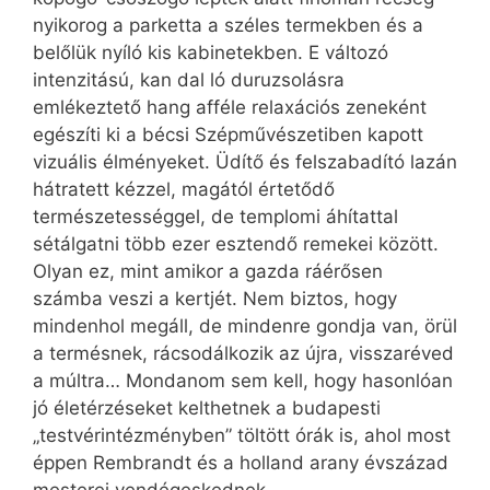
nyikorog a parketta a széles termekben és a
belőlük nyíló kis kabinetekben. E változó
intenzitású, kan dal ló duruzsolásra
emlékeztető hang afféle relaxációs zeneként
egészíti ki a bécsi Szépművészetiben kapott
vizuális élményeket. Üdítő és felszabadító lazán
hátratett kézzel, magától értetődő
természetességgel, de templomi áhítattal
sétálgatni több ezer esztendő remekei között.
Olyan ez, mint amikor a gazda ráérősen
számba veszi a kertjét. Nem biztos, hogy
mindenhol megáll, de mindenre gondja van, örül
a termésnek, rácsodálkozik az újra, visszaréved
a múltra… Mondanom sem kell, hogy hasonlóan
jó életérzéseket kelthetnek a budapesti
„testvérintézményben” töltött órák is, ahol most
éppen Rembrandt és a holland arany évszázad