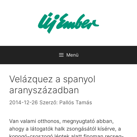
Kilépés
a
tartalomba
Menü
Velázquez a spanyol
aranyszázadban
2014-12-26
Szerző:
Pallós Tamás
Van valami otthonos, megnyugtató abban,
ahogy a látogatók halk zsongásától kísérve, a
kopogó-csoszogó léptek alatt finoman recseg-