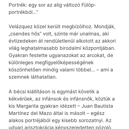
Portrék: egy sor az alig változó Fülöp-
portrékból…”
Velázquez közel került megbízóihoz. Mondják,
„csendes hős” volt, szinte már unalmas, aki
évtizedeken át rendületlenül alkotott az akkori
világ leghatalmasabb birodalmi központjában.
Gyakran festette ugyanazokat az arcokat, de
különleges megfigyelőképességének
köszönhetően mindig valami többel… – ami a
szemnek láthatatlan.
A bécsi kiállításon is egymást követik a
kékvérűek, az infánsok és infánsnők, köztük a
kis Margarita gyakran idézett – Juan Bautista
Martínez del Mazo által is másolt – egész
alakos portréjából egy kisebb sorozatnyi. Az
udvari arisztokrácia kényszeredetten pózoló,