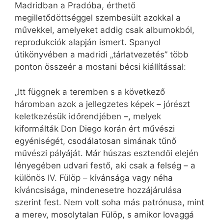
Madridban a Pradóba, érthető
megilletődöttséggel szembesült azokkal a
művekkel, amelyeket addig csak albumokból,
reprodukciók alapján ismert. Spanyol
útikönyvében a madridi „tárlatvezetés” több
ponton összeér a mostani bécsi kiállítással:
„Itt függnek a teremben s a következő
háromban azok a jellegzetes képek – jórészt
keletkezésük időrendjében –, melyek
kiformálták Don Diego korán ért művészi
egyéniségét, csodálatosan simának tűnő
művészi pályáját. Már húszas esztendői elején
lényegében udvari festő, aki csak a felség – a
különös IV. Fülöp – kívánsága vagy néha
kíváncsisága, mindenesetre hozzájárulása
szerint fest. Nem volt soha más patrónusa, mint
a merev, mosolytalan Fülöp, s amikor lovaggá