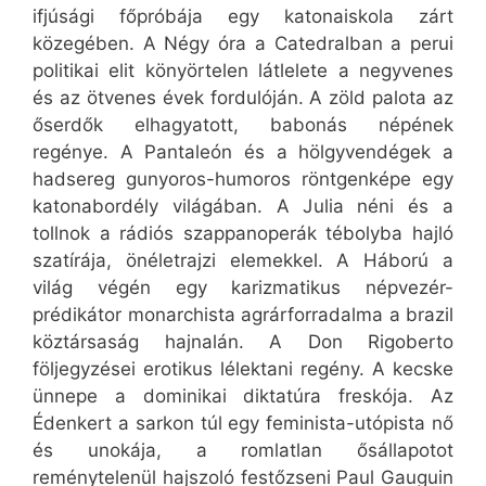
ifjúsági főpróbája egy katonaiskola zárt
közegében. A Négy óra a Catedralban a perui
politikai elit könyörtelen látlelete a negyvenes
és az ötvenes évek fordulóján. A zöld palota az
őserdők elhagyatott, babonás népének
regénye. A Pantaleón és a hölgyvendégek a
hadsereg gunyoros-humoros röntgenképe egy
katonabordély világában. A Julia néni és a
tollnok a rádiós szappanoperák tébolyba hajló
szatírája, önéletrajzi elemekkel. A Háború a
világ végén egy karizmatikus népvezér-
prédikátor monarchista agrárforradalma a brazil
köztársaság hajnalán. A Don Rigoberto
följegyzései erotikus lélektani regény. A kecske
ünnepe a dominikai diktatúra freskója. Az
Édenkert a sarkon túl egy feminista-utópista nő
és unokája, a romlatlan ősállapotot
reménytelenül hajszoló festőzseni Paul Gauguin