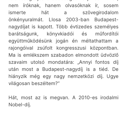
nem íróknak, hanem olvasóknak ír, sosem
ismerte hát a szövegirodalom
önkényuralmát. Llosa 2003-ban Budapest-
nagydíjat is kapott. Több évtizedes személyes
barátságunk, könyvkiadói és műfordítói
együttműködésünk jogán én méltathattam a
rajongóival zsúfolt kongresszusi központban.
Ma is emlékszem szabadon elmondott üdvözlő
szavaim utolsó mondatára: „Annyi fontos díj
után most a Budapest-nagydíj is a tiéd. De
hiányzik még egy nagy nemzetközi díj. Ugye
világosan beszéltem?”
Hát, most az is megvan. A 2010-es irodalmi
Nobel-díj.