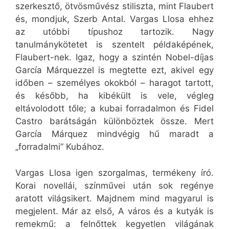
szerkesztő, ötvösművész stiliszta, mint Flaubert
és, mondjuk, Szerb Antal. Vargas Llosa ehhez
az utóbbi típushoz tartozik. Nagy
tanulmánykötetet is szentelt példaképének,
Flaubert-nek. Igaz, hogy a szintén Nobel-díjas
García Márquezzel is megtette ezt, akivel egy
időben – személyes okokból – haragot tartott,
és később, ha kibékült is vele, végleg
eltávolodott tőle; a kubai forradalmon és Fidel
Castro barátságán különböztek össze. Mert
García Márquez mindvégig hű maradt a
„forradalmi” Kubához.
Vargas Llosa igen szorgalmas, termékeny író.
Korai novellái, színművei után sok regénye
aratott világsikert. Majdnem mind magyarul is
megjelent. Már az első, A város és a kutyák is
remekmű: a felnőttek kegyetlen világának