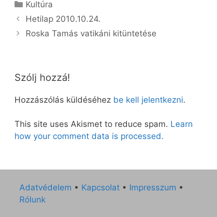
Kategória
Kultúra
Hetilap 2010.10.24.
Roska Tamás vatikáni kitüntetése
Szólj hozzá!
Hozzászólás küldéséhez
be kell jelentkezni
.
This site uses Akismet to reduce spam.
Learn
how your comment data is processed.
Adatvédelem
•
Kapcsolat
•
Impresszum
•
Rólunk