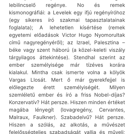
lebilincselő regénye. No és remek
kismonográfiái: a Levelek egy ifjú regényíróhoz
(egy sikeres író szakmai tapasztalatainak
foglalata); A lehetetlen kísértése (remek
egyetemi előadások Victor Hugo Nyomorultak
című nagyregényéről); az Izrael, Palesztina –
béke vagy szent háború (a közel-keleti viszály
tárgyilagos áttekintése). Stendhal szerint az
ember személyisége már tízéves korára
kialakul. Mintha csak ismerte volna a kölyök
Vargas Llosát. Mert ő már gyerekfejjel is
előlegezte érett személyiségét. Milyen
szemléletű ember és író a friss Nobel-díjas?
Konzervatív? Hát persze. Hiszen minden értéket
magába lényegít (lovagregény, Cervantes,
Malraux, Faulkner). Szabadelvű? Hát persze.
Hiszen a szólás, az alkotás, a művészet
felelősségteljes szabadságát vallja és műveli;