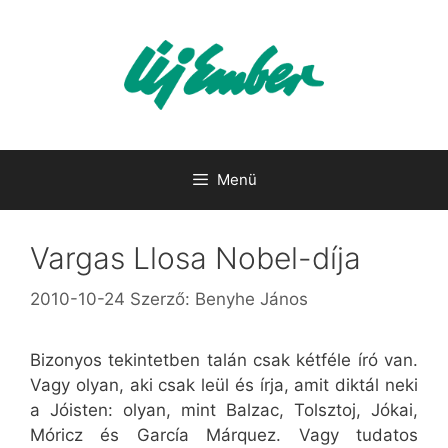
Kilépés
a
tartalomba
Menü
Vargas Llosa Nobel-díja
2010-10-24
Szerző:
Benyhe János
Bizonyos tekintetben talán csak kétféle író van.
Vagy olyan, aki csak leül és írja, amit diktál neki
a Jóisten: olyan, mint Balzac, Tolsztoj, Jókai,
Móricz és García Márquez. Vagy tudatos