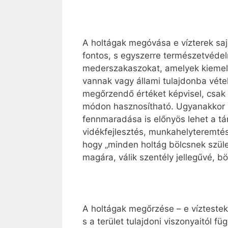
A holtágak megóvása e vízterek saját
fontos, s egyszerre természetvédel
mederszakaszokat, amelyek kiemelk
vannak vagy állami tulajdonba véte
megőrzendő értéket képvisel, csak 
módon hasznosítható. Ugyanakkor 
fennmaradása is előnyös lehet a tá
vidékfejlesztés, munkahelyteremtés)
hogy „minden holtág bölcsnek szüle
magára, válik szentély jellegűvé, 
A holtágak megőrzése – e víztestek
s a terület tulajdoni viszonyaitól f