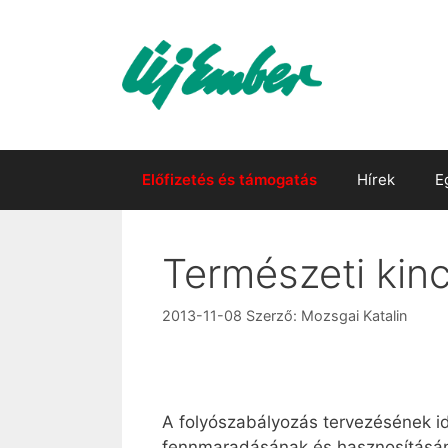
Kilépés
a
tartalomba
Előfizetés és támogatás
Hírek
E
Természeti kinc
2013-11-08
Szerző:
Mozsgai Katalin
A folyószabályozás tervezésének id
fennmaradásának és hasznosításának