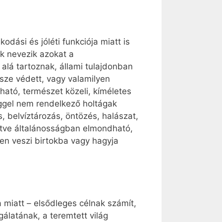
odási és jóléti funkciója miatt is
k nevezik azokat a
lá tartoznak, állami tulajdonban
sze védett, vagy valamilyen
ható, természet közeli, kíméletes
ggel nem rendelkező holtágak
 belvíztározás, öntözés, halászat,
intve általánosságban elmondható,
en veszi birtokba vagy hagyja
 miatt – elsődleges célnak számít,
gálatának, a teremtett világ