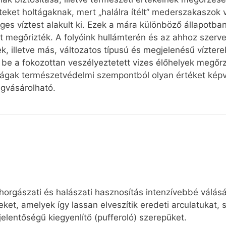
eteket holtágaknak, mert „halálra ítélt” mederszakaszok 
es víztest alakult ki. Ezek a mára különböző állapotban 
 megőrizték. A folyóink hullámterén és az ahhoz szerv
, illetve más, változatos típusú és megjelenésű víztere
t be a fokozottan veszélyeztetett vizes élőhelyek megőr
tágak természetvédelmi szempontból olyan értéket kép
egvásárolható.
orgászati és halászati hasznosítás intenzívebbé válás
ereket, amelyek így lassan elveszítik eredeti arculatukat
elentőségű kiegyenlítő (pufferoló) szerepüket.