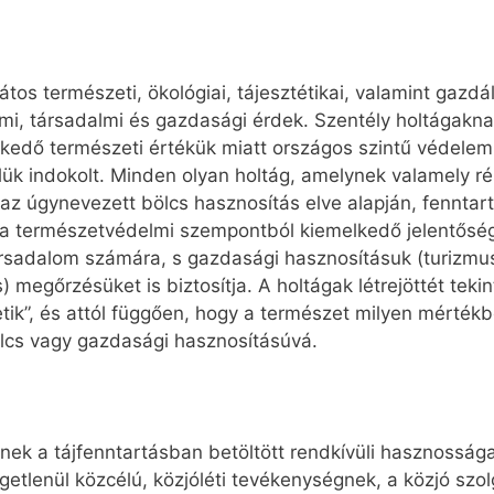
os természeti, ökológiai, tájesztétikai, valamint gazdálk
mi, társadalmi és gazdasági érdek. Szentély holtágakna
edő természeti értékük miatt országos szintű védelem a
lük indokolt. Minden olyan holtág, amelynek valamely ré
az úgynevezett bölcs hasznosítás elve alapján, fenntart
a természetvédelmi szempontból kiemelkedő jelentősé
rsadalom számára, s gazdasági hasznosításuk (turizmus,
 megőrzésüket is biztosítja. A holtágak létrejöttét tek
tik”, és attól függően, hogy a természet milyen mértékb
bölcs vagy gazdasági hasznosításúvá.
nek a tájfenntartásban betöltött rendkívüli hasznossága
üggetlenül közcélú, közjóléti tevékenységnek, a közjó szol