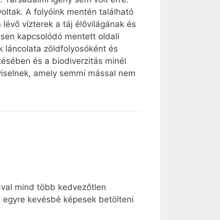
voltak. A folyóink mentén található
lévő vízterek a táj élővilágának és
esen kapcsolódó mentett oldali
k láncolata zöldfolyosóként és
zésében és a biodiverzitás minél
viselnek, amely semmi mással nem
ával mind több kedvezőtlen
, s egyre kevésbé képesek betölteni