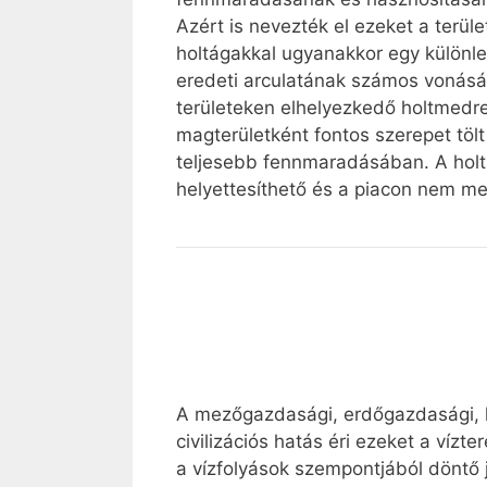
Azért is nevezték el ezeket a terül
holtágakkal ugyanakkor egy különleg
eredeti arculatának számos vonását
területeken elhelyezkedő holtmedrek
magterületként fontos szerepet töl
teljesebb fennmaradásában. A hol
helyettesíthető és a piacon nem m
A mezőgazdasági, erdőgazdasági, h
civilizációs hatás éri ezeket a vízt
a vízfolyások szempontjából döntő j