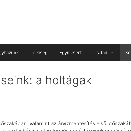
gyházunk
Lelkiség
Egymásért
Család
Kö
seink: a holtágak
őszakában, valamint az árvízmentesítés első időszakáb
 biztosítása, illetve természeti értékeinek megőrzése.