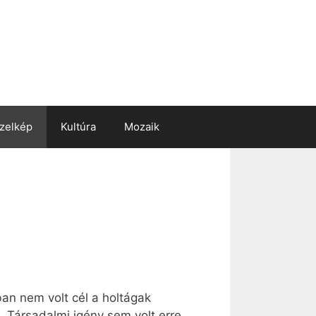
zelkép
Kultúra
Mozaik
an nem volt cél a holtágak
 Társadalmi igény sem volt erre.