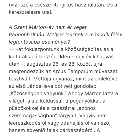
(víz) szó a csésze liturgikus használatára és a
keresztelésre utal.
A Szent Márton-év nem ér véget
Pannonhalmán. Melyek lesznek a második félév
legfontosabb eseményei?
— Két fókuszpontunk a közösségépítés és a
kulturális párbeszéd. Idén – egy év kihagyás
után –, augusztus 26. és 28. között újra
megrendezzük az Arcus Temporum művészeti
fesztivált. Mottója ugyanaz, mint az emlékévé,
az első János-levélből vett gondolat:
„Közösségben vagyunk.” Ahogy Márton látta a
világot, aki a koldussal, a pogányokkal, a
püspökökkel és a császárral „azonos
szemmagasságban” tárgyalt. Vagyis nem
leereszkedésről vagy odahajlásról van szó,
hanem egyenlő felek párbeszédéről. A