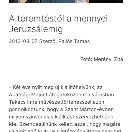
A teremtéstől a mennyei
Jeruzsálemig
2016-08-07
Szerző:
Pallós Tamás
Fotó: Merényi Zita
– Két éve nyílt meg új kiállítóhelyünk, az
Apátsági Major Látogatóközpont a városban.
Takács Imre művészettörténésszel azon
gondolkodtunk, hogy a Szent Márton-évben
milyen színvonalas kiállítást szervezhetnénk
ide. Szembesülnünk kellett azzal, hogy magára
valamit adó kulturális intézmény itthon nem tud