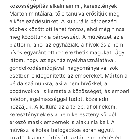
közösségépítés alkalmain mi, keresztények
Márton mintájára, tőle tanulva erősítjük meg
elköteleződésünket. A kulturális párbeszéd
többek között ott lehet fontos, ahol még nincs
meg közöttünk a párbeszéd. A művészet az a
platform, ahol az egyháziak, a hívők és a nem
hívők egyaránt otthon érezhetik magukat. Úgy
látom, hogy az egyház nyelvhasználatával,
gondolkodásmódjával, hagyományaival sok
esetben elidegenítette az embereket. Márton a
példa számunkra, aki a nem hívőkkel, a
pogányokkal is kereste a közösséget, és emberi
módon, irgalmassággal tudott közeledni
hozzájuk. A kultúra az a terep, ahol nekem,
kereszténynek és a nem keresztény körből
érkező másik embernek is alakulnia kell. A
művészi alkotás befogadása során együtt
küzdünk a megértésért, aztán e megértésért