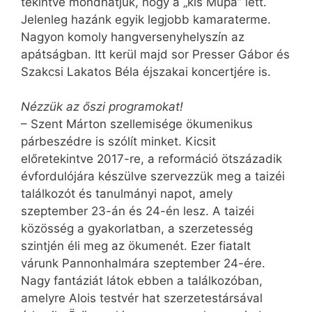
tekintve mondhatjuk, hogy a „kis Müpa” lett.
Jelenleg hazánk egyik legjobb kamaraterme.
Nagyon komoly hangversenyhelyszín az
apátságban. Itt kerül majd sor Presser Gábor és
Szakcsi Lakatos Béla éjszakai koncertjére is.
Nézzük az őszi programokat!
– Szent Márton szellemisége ökumenikus
párbeszédre is szólít minket. Kicsit
előretekintve 2017-re, a reformáció ötszázadik
évfordulójára készülve szervezzük meg a taizéi
találkozót és tanulmányi napot, amely
szeptember 23-án és 24-én lesz. A taizéi
közösség a gyakorlatban, a szerzetesség
szintjén éli meg az ökumenét. Ezer fiatalt
várunk Pannonhalmára szeptember 24-ére.
Nagy fantáziát látok ebben a találkozóban,
amelyre Alois testvér hat szerzetestársával