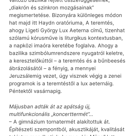
változó bazilika rejtett összefüggéseinek,
„diakrón és szinkron mozgásainak”
megismertetése. Bizonyára különleges módon
hat majd itt Haydn oratóriuma, A teremtés,
ahogy Ligeti György Lux Aeterna című, tizenhat
szólamú kórusműve is liturgikus kontextusban,
a napközi imaóra keretébe foglalva. Ahogy a
bazilika szimbólumrendszere nyugatról keletre,
a keresztelőkúttól – a teremtés és a bűnbeesés
ábrázolásától – a fényig, a mennyei
Jeruzsálemig vezet, úgy visznek végig a zenei
programok is a teremtéstől a lux aeternáig.
Péntektől vasárnapig.
Májusban adták át az apátság új,
multifunkcionális „koncerttermét”…
– A gimnázium tornatermét alakítottuk át.
Építészeti szempontból, akusztikáját, kvalitását