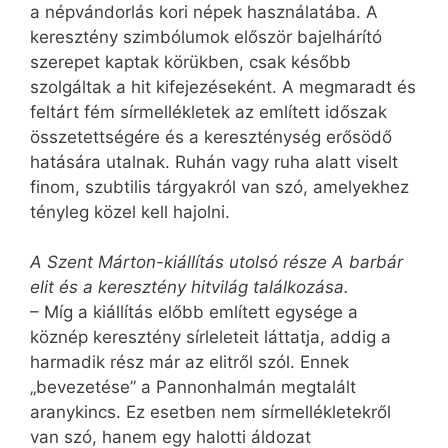
a népvándorlás kori népek használatába. A
keresztény szimbólumok először bajelhárító
szerepet kaptak körükben, csak később
szolgáltak a hit kifejezéseként. A megmaradt és
feltárt fém sírmellékletek az említett időszak
összetettségére és a kereszténység erősödő
hatására utalnak. Ruhán vagy ruha alatt viselt
finom, szubtilis tárgyakról van szó, amelyekhez
tényleg közel kell hajolni.
A Szent Márton-kiállítás utolsó része A barbár
elit és a keresztény hitvilág találkozása.
– Míg a kiállítás előbb említett egysége a
köznép keresztény sírleleteit láttatja, addig a
harmadik rész már az elitről szól. Ennek
„bevezetése” a Pannonhalmán megtalált
aranykincs. Ez esetben nem sírmellékletekről
van szó, hanem egy halotti áldozat