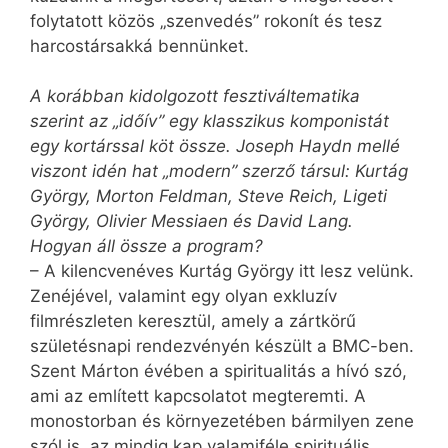
folytatott közös „szenvedés” rokonít és tesz
harcostársakká bennünket.
A korábban kidolgozott fesztiváltematika
szerint az „időív” egy klasszikus komponistát
egy kortárssal köt össze. Joseph Haydn mellé
viszont idén hat „modern” szerző társul: Kurtág
György, Morton Feldman, Steve Reich, Ligeti
György, Olivier Messiaen és David Lang.
Hogyan áll össze a program?
– A kilencvenéves Kurtág György itt lesz velünk.
Zenéjével, valamint egy olyan exkluzív
filmrészleten keresztül, amely a zártkörű
születésnapi rendezvényén készült a BMC-ben.
Szent Márton évében a spiritualitás a hívó szó,
ami az említett kapcsolatot megteremti. A
monostorban és környezetében bármilyen zene
szól is, az mindig kap valamiféle spirituális