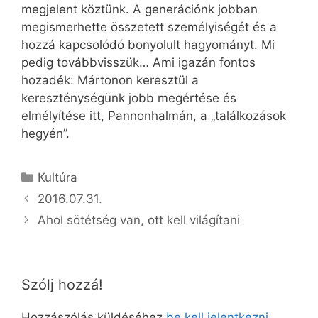
megjelent köztünk. A generációnk jobban
megismerhette összetett személyiségét és a
hozzá kapcsolódó bonyolult hagyományt. Mi
pedig továbbvisszük… Ami igazán fontos
hozadék: Mártonon keresztül a
kereszténységünk jobb megértése és
elmélyítése itt, Pannonhalmán, a „találkozások
hegyén”.
Kategória
Kultúra
2016.07.31.
Ahol sötétség van, ott kell világítani
Szólj hozzá!
Hozzászólás küldéséhez
be kell jelentkezni
.