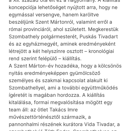
a XII. század óta élt ez a hagyomány. A kiállítás
koncepciója lehetőséget nyújtott arra, hogy ne
egymással versengve, hanem kar­öltve
beszéljünk Szent Mártonról, valamint erről a
római provinciáról, ahol született. Megkerestük
Szombathely polgármesterét, Puskás Tivadart
és az egyházmegyét, aminek eredményeként
létrejött a két helyszínre osztott – kronológiai
rend szerint felépülő – kiállítás.
A Szent Márton-év hozadéka, hogy a kölcsönös
nyitás eredményeképpen gyümölcsöző
személyes és szakmai kapcsolat alakult ki
Szombathellyel, ami a további együttműködés
ígéretét is magában hordozza. A kiállítás
kitalálása, formai megvalósítása mögött egy
team áll: az ötlet Takács Imre
művészettörténésztől származik, a
pannonhalmi részének kurátora Vida Tivadar, a