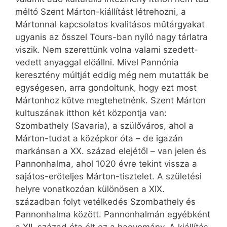
méltó Szent Márton-kiállítást létrehozni, a
Mártonnal kapcsolatos kvalitásos műtárgyakat
ugyanis az ősszel Tours-ban nyíló nagy tárlatra
viszik. Nem szerettünk volna valami szedett-
vedett anyaggal előállni. Mivel Pannónia
keresztény múltját eddig még nem mutatták be
egységesen, arra gondoltunk, hogy ezt most
Mártonhoz kötve megtehetnénk. Szent Márton
kultuszának itthon két központja van:
Szombathely (Sa­­varia), a szülőváros, ahol a
Márton-tudat a középkor óta – de igazán
markánsan a XX. század elejétől – van jelen és
Pannonhalma, ahol 1020 évre tekint vissza a
sajátos-erőteljes Márton-tisztelet. A születési
helyre vonatkozóan különösen a XIX.
században folyt vetélkedés Szombathely és
Pannonhalma között. Pannonhalmán egyébként