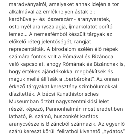
maradványairól, amelyeket annak idején a tor
alkalmával az emlékhelyen ástak el:
kardhüvely- és lószerszám- aranyveretek,
ostornyél aranyszalagja, íjmarkolatot borító
lemez… A nemesfémből készült tárgyak az
előkelő réteg jelentőségét, rangját
reprezentálták. A birodalom szélén élő népek
számára fontos volt a Rómával és Bizánccal
való kapcsolat, ahogy Rómának és Bizáncnak is,
hogy értékes ajándékokkal megbékítsék és
maguk mellé állítsák a „barbárokat”. Az onnan
érkező tárgyakat keresztény szimbólumokkal
díszítették. A bécsi Kunsthis­to­risches
Museumban őrzött nagyszentmiklósi lelet
részét képező, Pannonhalmán most eredetiben
látható, 9. számú, huszonkét karátos
aranycsésze is Bizáncból származik. Az egyenlő
szárú kereszt körüli feliratból kivehető „hydatos”