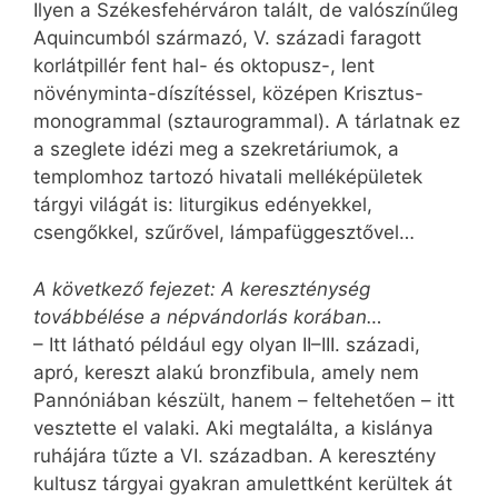
Ilyen a Székesfehérváron talált, de valószínűleg
Aquincumból származó, V. századi faragott
korlátpillér fent hal- és oktopusz-, lent
növényminta-díszítéssel, középen Krisztus-
monogrammal (sztaurogrammal). A tárlatnak ez
a szeglete idézi meg a szekretáriumok, a
templomhoz tartozó hivatali melléképületek
tárgyi világát is: liturgikus edényekkel,
csengőkkel, szűrővel, lámpafüggesztővel…
A következő fejezet: A kereszténység
továbbélése a népvándorlás korában…
– Itt látható például egy olyan II–III. századi,
apró, kereszt alakú bronzfibula, amely nem
Pannóniában készült, hanem – feltehetően – itt
vesztette el valaki. Aki megtalálta, a kislánya
ruhájára tűzte a VI. században. A keresztény
kultusz tárgyai gyakran amulettként kerültek át