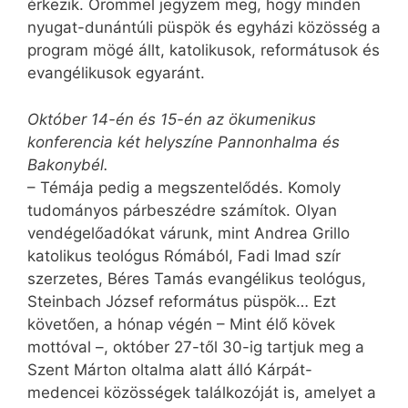
érkezik. Örömmel jegyzem meg, hogy minden
nyugat-dunántúli püspök és egyházi közösség a
program mögé állt, katolikusok, reformátusok és
evangélikusok egyaránt.
Október 14-én és 15-én az ökumenikus
konferencia két helyszíne Pannonhalma és
Bakonybél.
– Témája pedig a megszentelődés. Komoly
tudományos párbeszédre számítok. Olyan
vendégelőadókat várunk, mint Andrea Grillo
katolikus teológus Rómából, Fadi Imad szír
szerzetes, Béres Tamás evangélikus teológus,
Steinbach József református püspök… Ezt
követően, a hónap végén – Mint élő kövek
mottóval –, október 27-től 30-ig tartjuk meg a
Szent Márton oltalma alatt álló Kárpát-
medencei közösségek találkozóját is, amelyet a