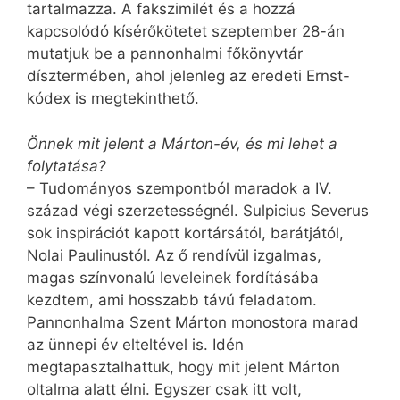
tartalmazza. A fakszimilét és a hozzá
kapcsolódó kísérőkötetet szeptember 28-án
mutatjuk be a pannonhalmi főkönyvtár
dísztermében, ahol jelenleg az eredeti Ernst-
kódex is megtekinthető.
Önnek mit jelent a Márton-év, és mi lehet a
folytatása?
– Tudományos szempontból maradok a IV.
század végi szerzetességnél. Sulpicius Severus
sok inspirációt kapott kortársától, barátjától,
Nolai Paulinustól. Az ő rendívül izgalmas,
magas színvonalú leveleinek fordításába
kezdtem, ami hosszabb távú feladatom.
Pannonhalma Szent Márton monostora marad
az ünnepi év elteltével is. Idén
megtapasztalhattuk, hogy mit jelent Márton
oltalma alatt élni. Egyszer csak itt volt,