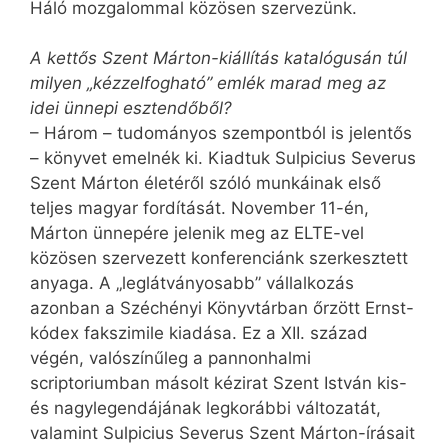
Háló mozgalommal közösen szervezünk.
A kettős Szent Márton-kiállítás katalógusán túl
milyen „kézzelfogható” emlék marad meg az
idei ünnepi esztendőből?
– Három – tudományos szempontból is jelentős
– könyvet emelnék ki. Kiadtuk Sulpicius Severus
Szent Márton életéről szóló munkáinak első
teljes magyar fordítását. November 11-én,
Márton ünnepére jelenik meg az ELTE-vel
közösen szervezett konferenciánk szerkesztett
anyaga. A „leglátványosabb” vállalkozás
azonban a Széchényi Könyvtárban őrzött Ernst-
kódex fakszimile kiadása. Ez a XII. század
végén, valószínűleg a pannonhalmi
scriptoriumban másolt kézirat Szent István kis-
és nagylegendájának legkorábbi változatát,
valamint Sulpicius Severus Szent Márton-írásait