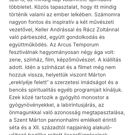
többletet. Közös tapasztalat, hogy itt mindig
történik valami az ember lelkében. Számomra
nagyon fontos és inspiratív a két művészeti
vezetővel, Keller Andrással és Rácz Zoltánnal
való párbeszéd, együtt gondolkodás és
együttműködés. Az Arcus Temporum
fesztiválnak hagyományosan négy ága volt:
zene, színház, film, képzőművészet. A kiállítás
adott. Idén a színházat és a filmet még nem
hozzuk vissza, helyettük viszont Márton
„ereklyéje felett” a szerzetesi imádságot és a
bencés spiritualitás egyéb programjait kínáljuk.
Ezek közé tartozik a gyógyító monostor a
gyógynövényekkel, a labirintusjárás, az
önmagunkkal való azonosság megtapasztalása,
a Szent Márton pannonhalmi emlékeit érintő
séta és a XII. századtól napjainkig alakuló-