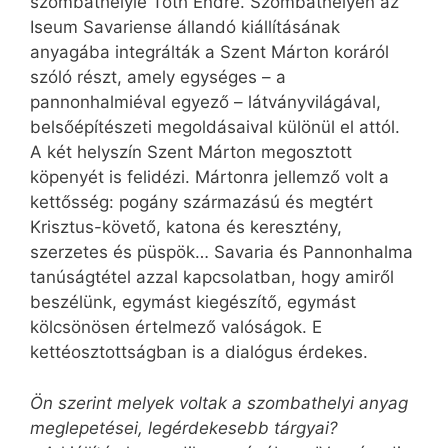
szombathelyié Tóth Endre. Szombathelyen az
Iseum Savariense állandó kiállításának
anyagába integrálták a Szent Márton koráról
szóló részt, amely egységes – a
pannonhalmiéval egyező – látványvilágával,
belsőépítészeti megoldásaival különül el attól.
A két helyszín Szent Márton megosztott
köpenyét is felidézi. Mártonra jellemző volt a
kettősség: pogány származású és megtért
Krisztus-követő, katona és keresztény,
szerzetes és püspök… Savaria és Pannonhalma
tanúságtétel azzal kapcsolatban, hogy amiről
beszélünk, egymást kiegészítő, egymást
kölcsönösen értelmező valóságok. E
kettéosztottságban is a dialógus érdekes.
Ön szerint melyek voltak a szombathelyi anyag
meglepetései, legérdekesebb tárgyai?