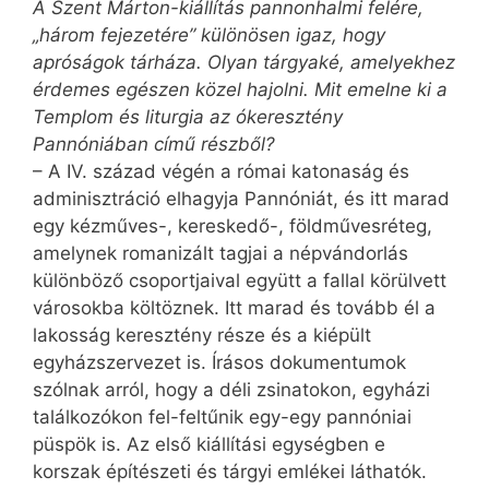
A Szent Márton-kiállítás pannonhalmi felére,
„három fejezetére” különösen igaz, hogy
apróságok tárháza. Olyan tárgyaké, amelyekhez
érdemes egészen közel hajolni. Mit emelne ki a
Templom és liturgia az ókeresztény
Pannóniában című részből?
– A IV. század végén a római katonaság és
adminisztráció elhagyja Pannóniát, és itt marad
egy kézműves-, kereskedő-, föld­mű­­vesréteg,
amelynek romanizált tagjai a népvándorlás
különböző csoportjaival együtt a fallal körülvett
városokba költöznek. Itt marad és tovább él a
lakosság keresztény része és a kiépült
egyházszervezet is. Írásos dokumentumok
szólnak arról, hogy a déli zsinatokon, egyházi
találkozókon fel-feltűnik egy-egy pannóniai
püspök is. Az első kiállítási egységben e
korszak építészeti és tárgyi emlékei láthatók.