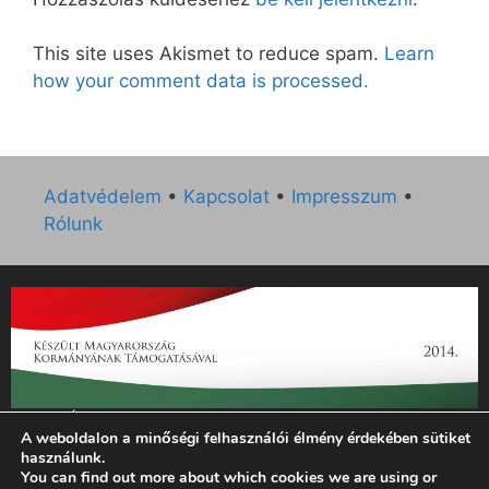
This site uses Akismet to reduce spam.
Learn
how your comment data is processed.
Adatvédelem
•
Kapcsolat
•
Impresszum
•
Rólunk
„Az Új Ember katolikus hetilap 2014. évi működésének
A weboldalon a minőségi felhasználói élmény érdekében sütiket
támogatását az EGYH-KCP-14-P-0121 sz. támogatási
használunk.
szerződés keretében 3 000 000 Ft összegben támogatta az
You can find out more about which cookies we are using or