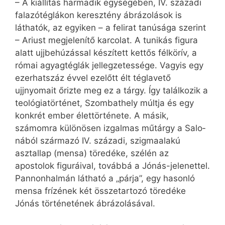
– A kiállítás harmadik egységében, IV. századi
falazótéglákon keresztény ábrázolások is
láthatók, az egyiken – a felirat tanúsága szerint
– Ariust megjelenítő karcolat. A tunikás figura
alatt ujjbehúzással készített kettős félkörív, a
római agyagtéglák jellegzetessége. Vagyis egy
ezerhatszáz évvel ezelőtt élt téglavető
ujjnyomait őrizte meg ez a tárgy. Így találkozik a
teológiatörténet, Szombathely múltja és egy
konkrét ember élettörténete. A másik,
számomra különösen izgalmas műtárgy a Sa­lo­
ná­ból származó IV. századi, szigmaalakú
asztallap (mensa) töredéke, szélén az
apostolok figuráival, továbbá a Jónás-jelenettel.
Pannonhalmán látható a „párja”, egy hasonló
mensa frízének két összetartozó töredéke
Jónás történetének ábrázolásával.