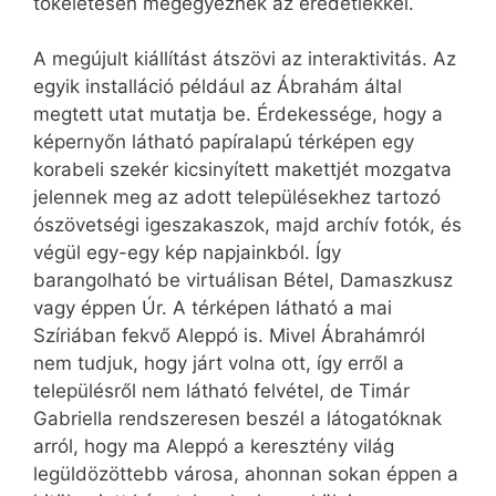
tökéletesen megegyeznek az eredetiekkel.
A megújult kiállítást átszövi az interaktivitás. Az
egyik installáció például az Ábrahám által
megtett utat mutatja be. Érdekessége, hogy a
képernyőn látható papíralapú térképen egy
korabeli szekér kicsinyített makettjét mozgatva
jelennek meg az adott településekhez tartozó
ószövetségi igeszakaszok, majd archív fotók, és
végül egy-egy kép napjainkból. Így
barangolható be virtuálisan Bétel, Damaszkusz
vagy éppen Úr. A térképen látható a mai
Szíriában fekvő Aleppó is. Mivel Ábrahámról
nem tudjuk, hogy járt volna ott, így erről a
településről nem látható felvétel, de Timár
Gabriella rendszeresen beszél a látogatóknak
arról, hogy ma Aleppó a keresztény világ
legüldözöttebb városa, ahonnan sokan éppen a