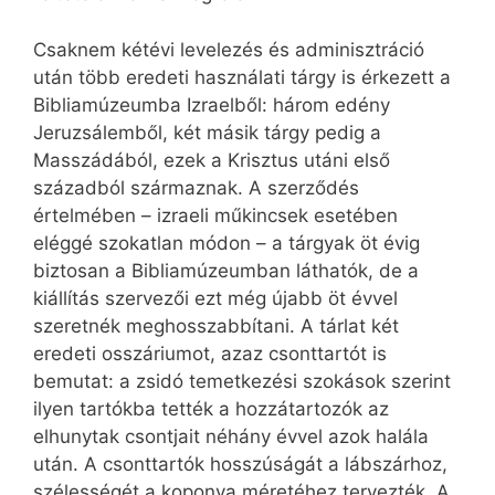
Csaknem kétévi levelezés és adminisztráció
után több eredeti használati tárgy is érkezett a
Bibliamúzeumba Izraelből: három edény
Jeruzsálemből, két másik tárgy pedig a
Masszádából, ezek a Krisztus utáni első
századból származnak. A szerződés
értelmében – izraeli műkincsek esetében
eléggé szokatlan módon – a tárgyak öt évig
biztosan a Bibliamúzeumban láthatók, de a
kiállítás szervezői ezt még újabb öt évvel
szeretnék meghosszabbítani. A tárlat két
eredeti osszáriumot, azaz csonttartót is
bemutat: a zsidó temetkezési szokások szerint
ilyen tartókba tették a hozzátartozók az
elhunytak csontjait néhány évvel azok halála
után. A csonttartók hosszúságát a lábszárhoz,
szélességét a koponya méretéhez tervezték. A