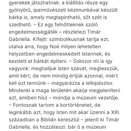
gyerekek játszhatnak: a kiállítás része egy
gyönyörű, iparművészeti kézimunkával készült
bárka is, amely megtapintható, sőt szét is
szedhető. – Ez egy felnőtteknek szóló
engedelmességjáték – részletezi Timár
Gabriella. Kifejti: szimbolikusnak tartja ezt,
utalva arra, hogy Noé milyen lehetetlen
helyzetben engedelmeskedett Istennek, és
kezdett el bárkát építeni. – Sokszor mi is így
vagyunk: meghalljuk Isten szavát, megtesszük,
amit kért, de nem mindig értjük azonnal, miért
kell ezt tennünk – magyarázza a lelkipásztor.
Mindenki a maga területén akarja megjeleníteni
azt, amiben hisz – mondja a múzeum vezetője.
– Fontosnak tartom a kortörténetet, de
leginkább azt, hogy Isten mit akar üzenni a XXI.
században a Biblián keresztül – jelenti ki Timár
Gabriella, és hozzáteszi: bár ő a múzeum