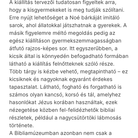
A kiállítás tervezői tudatosan figyeltek arra,
hogy a kisgyermekeket is meg tudják szólítani.
Erre nyújt lehetőséget a Noé bárkáját imitáló
sarok, ahol állatokkal játszhatnak a gyerekek. A
másik figyelemre méltó megoldás pedig az
egész kiállításon gyermekszemmagasságban
átfutó rajzos-képes sor. Itt egyszerűbben, a
kicsik által is könnyedén befogadható formában
látható a kiállítás felnőtteknek szóló része.
Több tárgy is kézbe vehető, megtapintható – ez
kicsiknek és nagyoknak egyaránt érdekes
tapasztalat. Látható, fogható és forgatható is
számos olyan kancsó, korsó és tál, amelyhez
hasonlókat Jézus korában használtak, ezek
nézegetése közben fel-felidézhetők bibliai
részletek, például a nagycsütörtöki lábmosás
története.
A Bibliamúzeumban azonban nem csak a