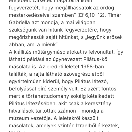
erejében. Öltsétek magatokra Isten
fegyverzetét, hogy megállhassatok az ördög
mesterkedéseivel szemben” (Ef 6,10–12). Timár
Gabriella azt mondja, a mai világban
szükségünk van hitünk fegyverzetére, hogy
megőrizhessük saját hitünket, s „legyünk erősek
abban, ami a miénk”.
A kiállítás műtárgymásolatokat is felvonultat, így
látható például az úgynevezett Pilátus-kő
másolata is. Az eredeti leletet 1958-ban
találták, a rajta látható szövegrészletből
egyértelműen kiderül, hogy Pilátus létező,
befolyással bíró személy volt. Ez azért fontos,
mert a történettudomány sokáig kételkedett
Pilátus létezésében, akit csak a keresztény
hitvallások tartottak számon – mondja a
múzeum vezetője. A leletekről készült
másolatok, amelyek szintén Izraelből érkeztek,