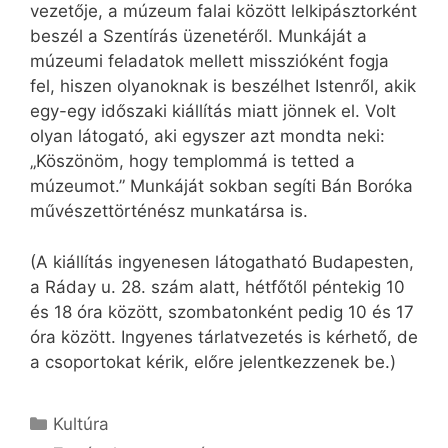
vezetője, a múzeum falai között lelkipásztorként
beszél a Szentírás üzenetéről. Munkáját a
múzeumi feladatok mellett misszióként fogja
fel, hiszen olyanoknak is beszélhet Istenről, akik
egy-egy időszaki kiállítás miatt jönnek el. Volt
olyan látogató, aki egyszer azt mondta neki:
„Köszönöm, hogy templommá is tetted a
múzeumot.” Munkáját sokban segíti Bán Boróka
művészettörténész munkatársa is.
(A kiállítás ingyenesen látogatható Budapesten,
a Ráday u. 28. szám alatt, hétfőtől péntekig 10
és 18 óra között, szombatonként pedig 10 és 17
óra között. Ingyenes tárlatvezetés is kérhető, de
a csoportokat kérik, előre jelentkezzenek be.)
Kategória
Kultúra