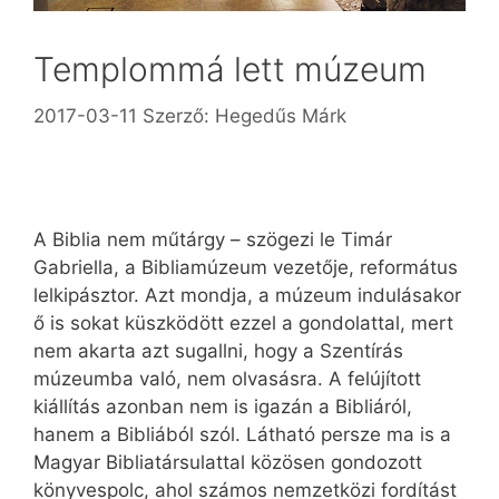
Templommá lett múzeum
2017-03-11
Szerző:
Hegedűs Márk
A Biblia nem műtárgy – szögezi le Timár
Gabriella, a Bibliamúzeum vezetője, református
lelkipásztor. Azt mondja, a múzeum indulásakor
ő is sokat küszködött ezzel a gondolattal, mert
nem akarta azt sugallni, hogy a Szentírás
múzeumba való, nem olvasásra. A felújított
kiállítás azonban nem is igazán a Bibliáról,
hanem a Bibliából szól. Látható persze ma is a
Magyar Bibliatársulattal közösen gondozott
könyvespolc, ahol számos nemzetközi fordítást