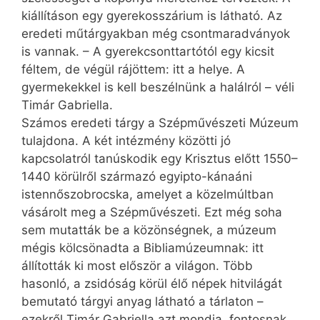
kiállításon egy gyerekosszárium is látható. Az
eredeti műtárgyakban még csontmaradványok
is vannak. – A gyerekcsonttartótól egy kicsit
féltem, de végül rájöttem: itt a helye. A
gyermekekkel is kell beszélnünk a halálról – véli
Timár Gabriella.
Számos eredeti tárgy a Szépművészeti Múzeum
tulajdona. A két intézmény közötti jó
kapcsolatról tanúskodik egy Krisztus előtt 1550–
1440 körülről származó egyipto-kánaáni
istennőszobrocska, amelyet a közelmúltban
vásárolt meg a Szépművészeti. Ezt még soha
sem mutatták be a közönségnek, a múzeum
mégis kölcsönadta a Bibliamúzeumnak: itt
állították ki most először a világon. Több
hasonló, a zsidóság körül élő népek hitvilágát
bemutató tárgyi anyag látható a tárlaton –
ezekről Timár Gabriella azt mondja, fontosnak