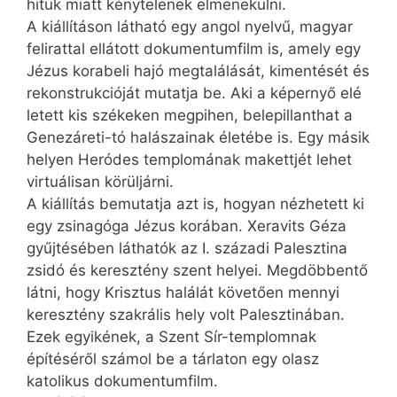
hitük miatt kénytelenek elmenekülni.
A kiállításon látható egy angol nyelvű, magyar
felirattal ellátott dokumentumfilm is, amely egy
Jézus korabeli hajó megtalálását, kimentését és
rekonstrukcióját mutatja be. Aki a képernyő elé
letett kis székeken megpihen, belepillanthat a
Genezáreti-tó halászainak életébe is. Egy másik
helyen Heródes templomának makettjét lehet
virtuálisan körüljárni.
A kiállítás bemutatja azt is, hogyan nézhetett ki
egy zsinagóga Jézus korában. Xeravits Géza
gyűjtésében láthatók az I. századi Palesztina
zsidó és keresztény szent helyei. Megdöbbentő
látni, hogy Krisztus halálát követően mennyi
keresztény szakrális hely volt Palesztinában.
Ezek egyikének, a Szent Sír-templomnak
építéséről számol be a tárlaton egy olasz
katolikus dokumentumfilm.