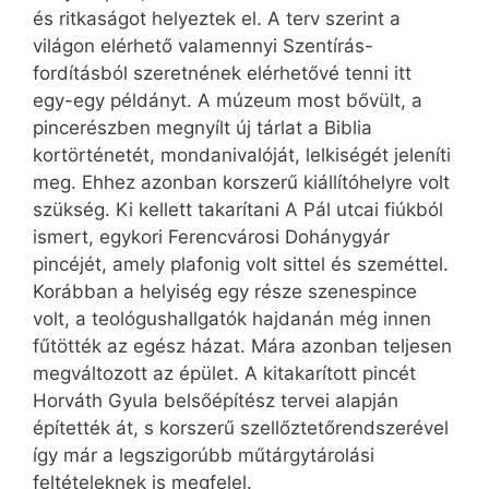
és ritkaságot helyeztek el. A terv szerint a
világon elérhető valamennyi Szentírás-
fordításból szeretnének elérhetővé tenni itt
egy-egy példányt. A múzeum most bővült, a
pincerészben megnyílt új tárlat a Biblia
kortörténetét, mondanivalóját, lelkiségét jeleníti
meg. Ehhez azonban korszerű kiállítóhelyre volt
szükség. Ki kellett takarítani A Pál utcai fiúkból
ismert, egykori Ferencvárosi Dohánygyár
pincéjét, amely plafonig volt sittel és szeméttel.
Korábban a helyiség egy része szenespince
volt, a teológushallgatók hajdanán még innen
fűtötték az egész házat. Mára azonban teljesen
megváltozott az épület. A kitakarított pincét
Horváth Gyula belsőépítész tervei alapján
építették át, s korszerű szellőztetőrendszerével
így már a legszigorúbb műtárgytárolási
feltételeknek is megfelel.