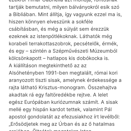
tartják bemutatni, milyen bálványokról esik szó
a Bibliában. Mint állítja, így vagyunk ezzel ma is,
hiszen könnyen elveszünk a sokféle
csábításban, és még a súlyát sem érezzük
ezeknek az istenpótlékoknak. Láthatók még
korabeli terrakottaszobrok, pecsételők, érmék,
és egy – szintén a Szépművészeti Múzeumból
kölcsönkapott – hatlapos kis dobókocka is.
A kiállításon megtekinthető az az
Alsóhetényben 1991-ben megtalált, római kori
aranyozott tiszti sisak, amelynek érdekessége a
rajta látható Krisztus-monogram. Összehajtva
akadtak rá egy faltöredékbe rejtve. A lelet
egész Európában kuriózumnak számít. A sisak
mellé egy hispán kardot tettek, valamint Pál
apostol gondolatát az efezusiakhoz írt levélből:
„Erősödjetek meg az Úrban és az ő hatalmas