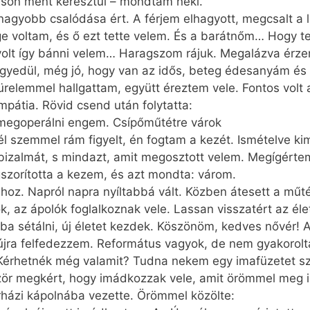
áson ment keresztül – mondtam neki.
legnagyobb csalódása ért. A férjem elhagyott, megcsalt a
e voltam, és ő ezt tette velem. És a barátnőm… Hogy te
volt így bánni velem… Haragszom rájuk. Megalázva érz
k egyedül, még jó, hogy van az idős, beteg édesanyám és
elemmel hallgattam, együtt éreztem vele. Fontos volt a
mpátia. Rövid csend után folytatta:
megoperálni engem. Csípőműtétre várok
l szemmel rám figyelt, én fogtam a kezét. Ismételve kim
izalmát, s mindazt, amit megosztott velem. Megígérte
szorította a kezem, és azt mondta: várom.
oz. Napról napra nyíltabbá vált. Közben átesett a műt
ok, az ápolók foglalkoznak vele. Lassan visszatért az él
 sétálni, új életet kezdek. Köszönöm, kedves nővér! A 
 újra felfedezzem. Református vagyok, de nem gyakorol
. Kérhetnék még valamit? Tudna nekem egy imafüzetet s
ör megkért, hogy imádkozzak vele, amit örömmel meg is
órházi kápolnába vezette. Örömmel közölte: