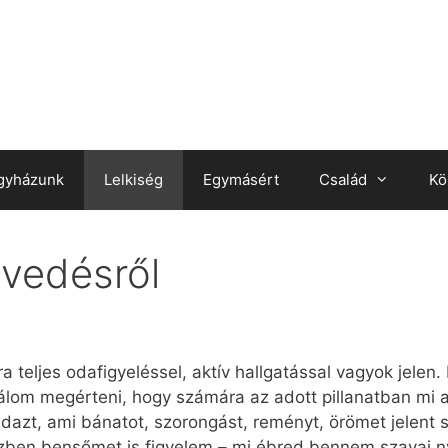
gyházunk
Lelkiség
Egymásért
Család
Kö
nvedésről
teljes odafigyeléssel, aktív hallgatással vagyok jelen.
álom megérteni, hogy számára az adott pillanatban mi a
azt, ami bánatot, szorongást, reményt, örömet jelent 
özben bensőmet is figyelem – mi ébred bennem szavai 