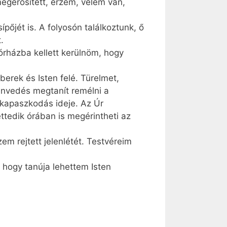
egerősített, érzem, velem van,
őjét is. A folyosón találkoztunk, ő
.
órházba kellett kerülnöm, hogy
erek és Isten felé. Türelmet,
zenvedés megtanít remélni a
 kapaszkodás ideje. Az Úr
ttedik órában is megérintheti az
m rejtett jelenlétét. Testvéreim
 hogy tanúja lehettem Isten