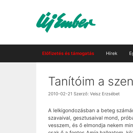
Kilépés
a
tartalomba
Előfizetés és támogatás
Hírek
E
Tanítóim a sze
2010-02-21
Szerző:
Veisz Erzsébet
A lelkigondozásban a beteg számára 
szavaival, gesztusaival mond, prób
vesszem, és ő elmondja nekem mind
csak ő a fontos.Amíg hallgatom, k