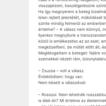
visszajelzem, beszélgetésünk szívtől
Ha így megnyerem a beteg bizalmát,
Isten rejtett jelenlétét, működésé
szinte mindig felmerül az emberben
értelme? – A válasz nem könnyű, me
Ilyenkor megnyílunk a transzcenden
közül is emlékezetes az az eset, a
megközelíteni, de műtét előtt áll, 
Meglátogattam a beteget: fejére vo
szemekkel nézett rám, bizonytalan
– Zsuzsa – volt a válasz.
Érdeklődtem: hogy van.
Nem késett a válaszával:
– Rosszul. Nem lehetnék rosszabbul
is élek én? Mi értelme az életemne