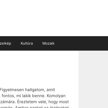
zelkép
Kultúra
Mozaik
 Figyelmesen hallgatom, amit
 fontos, mi lakik benne. Komolyan
számára. Éreztetem vele, hogy most
nyomán. Amikor ezeket az érzéseket