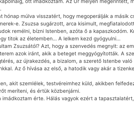
kápolnáig, ott imádkoztam. Az Úr mélyen megérintett, m
.
hónap múlva visszatért, hogy megoperálják a másik csíp
merek-e. Zsuzsa sugárzott, arca kisimult, megfiatalodott
udok remélni, bízni Istenben, azóta ő a kapaszkodóm. K
, egy titok az életemben… A lelkem kezd gyógyulni…
ltam Zsuzsától? Azt, hogy a szenvedés megnyit: az emb
lát terem azok iránt, akik a beteget meggyógyították. A s
érés, az újrakezdés, a bizalom, a szerető Istenbe való
kal. Az ő hívása az első, a hatodik vagy akár a tizenke
, akit szemlélek, testvéreimhez küld, akikben felfedeze
őt meríteni, és értük közbenjárni.
 imádkoztam érte. Hálás vagyok ezért a tapasztalatért,