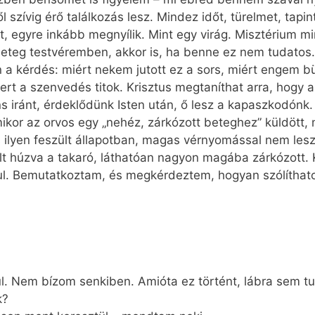
 szívig érő találkozás lesz. Mindez időt, türelmet, tapin
 egyre inkább megnyílik. Mint egy virág. Misztérium mi
t beteg testvéremben, akkor is, ha benne ez nem tudato
 a kérdés: miért nekem jutott ez a sors, miért engem bü
rt a szenvedés titok. Krisztus megtaníthat arra, hogy a
s iránt, érdeklődünk Isten után, ő lesz a kapaszkodónk.
mikor az orvos egy „nehéz, zárkózott beteghez” küldött
és ilyen feszült állapotban, magas vérnyomással nem le
lt húzva a takaró, láthatóan nagyon magába zárkózott. 
ul. Bemutatkoztam, és megkérdeztem, hogyan szólíthat
. Nem bízom senkiben. Amióta ez történt, lábra sem tudo
k?