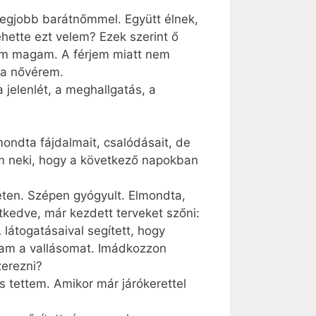
 legjobb barátnőmmel. Együtt élnek,
hette ezt velem? Ezek szerint ő
em magam. A férjem miatt nem
 a nővérem.
 jelenlét, a meghallgatás, a
ondta fájdalmait, csalódásait, de
m neki, hogy a következő napokban
éten. Szépen gyógyult. Elmondta,
etkedve, már kezdett terveket szőni:
látogatásaival segített, hogy
tam a vallásomat. Imádkozzon
zerezni?
 tettem. Amikor már járókerettel