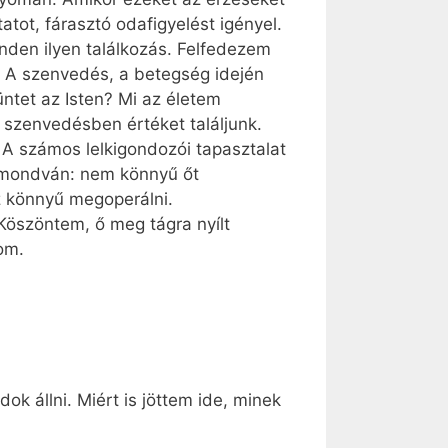
tatot, fárasztó odafigyelést igényel.
nden ilyen találkozás. Felfedezem
s. A szenvedés, a betegség idején
ntet az Isten? Mi az életem
 szenvedésben értéket találjunk.
 A számos lelkigondozói tapasztalat
, mondván: nem könnyű őt
sz könnyű megoperálni.
Köszöntem, ő meg tágra nyílt
om.
k állni. Miért is jöttem ide, minek