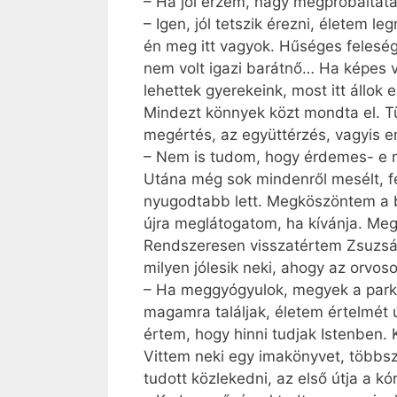
– Ha jól érzem, nagy megpróbáltat
– Igen, jól tetszik érezni, életem 
én meg itt vagyok. Hűséges feleség
nem volt igazi barátnő… Ha képes 
lehettek gyerekeink, most itt állo
Mindezt könnyek közt mondta el. Tür
megértés, az együttérzés, vagyis e
– Nem is tudom, hogy érdemes- e 
Utána még sok mindenről mesélt, fé
nyugodtabb lett. Megköszöntem a b
újra meglátogatom, ha kívánja. Meg
Rendszeresen visszatértem Zsuzsáh
milyen jólesik neki, ahogy az orvos
– Ha meggyógyulok, megyek a parkba
magamra találjak, életem értelmét
értem, hogy hinni tudjak Istenben
Vittem neki egy imakönyvet, többsz
tudott közlekedni, az első útja a k