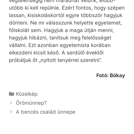
végtelenségig nem maradhat velünk, előbb-
utóbb ki kell repülnie. Ezért fontos, hogy szépen
lassan, kisiskoláskortól egyre többször hagyjuk
dönteni. Ne mi válasszunk helyette egyetemet,
főiskolát sem. Hagyjuk a maga útján menni,
hagyjuk hibázni, tanítsuk meg felelősséget
vállalni. Ezt azonban egyetemista korában
elkezdeni kicsit késő. A serdülő évektől
próbáljuk őt „nyitott tenyérrel szeretni”.
Fotó: Bókay
Kategória
Közelkép
Örömünnep?
A bencés család ünnepe