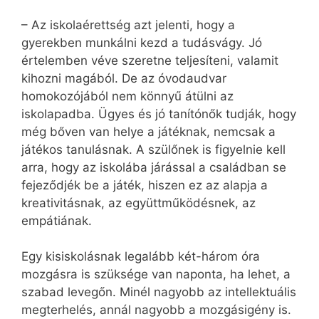
– Az iskolaérettség azt jelenti, hogy a
gyerekben munkálni kezd a tudásvágy. Jó
értelemben véve szeretne teljesíteni, valamit
kihozni magából. De az óvodaudvar
homokozójából nem könnyű átülni az
iskolapadba. Ügyes és jó tanítónők tudják, hogy
még bőven van helye a játéknak, nemcsak a
játékos tanulásnak. A szülőnek is figyelnie kell
arra, hogy az iskolába járással a családban se
fejeződjék be a játék, hiszen ez az alapja a
kreativitásnak, az együttműködésnek, az
empátiának.
Egy kisiskolásnak legalább két-három óra
mozgásra is szüksége van naponta, ha lehet, a
szabad levegőn. Minél nagyobb az intellektuális
megterhelés, annál nagyobb a mozgásigény is.