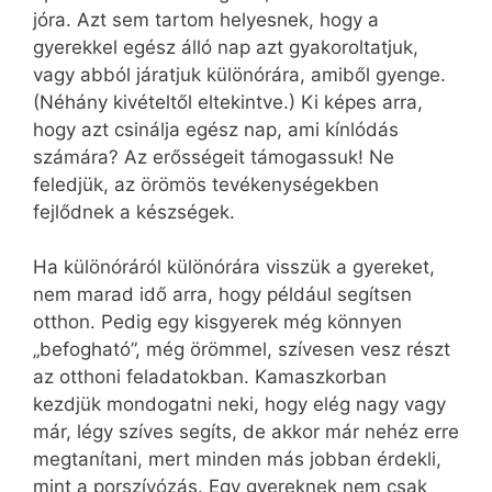
jóra. Azt sem tartom helyesnek, hogy a
gyerekkel egész álló nap azt gyakoroltatjuk,
vagy abból járatjuk különórára, amiből gyenge.
(Néhány kivételtől eltekintve.) Ki képes arra,
hogy azt csinálja egész nap, ami kínlódás
számára? Az erősségeit támogassuk! Ne
feledjük, az örömös tevékenységekben
fejlődnek a készségek.
Ha különóráról különórára visszük a gyereket,
nem marad idő arra, hogy például segítsen
otthon. Pedig egy kisgyerek még könnyen
„befogható”, még örömmel, szívesen vesz részt
az otthoni feladatokban. Kamaszkorban
kezdjük mondogatni neki, hogy elég nagy vagy
már, légy szíves segíts, de akkor már nehéz erre
megtanítani, mert minden más jobban érdekli,
mint a porszívózás. Egy gyereknek nem csak