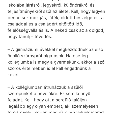
iskolába járásról, jegyekről, különórákról és
teljesítményekről szól az élete. Kell, hogy legyen
benne sok mozgás, játék, oldott beszélgetés, a
családdal és a családért eltöltött idő,
felelősségvállalás is. A neked csak az a dolgod,
hogy tanulj – tévedés.
– A gimnáziumi évekkel megkezdődnek az első
önálló szárnypróbálgatások. Ha esetleg
kollégiumba is megy a gyermekünk, akkor a szó
szoros értelmében is el kell engednünk a
kezét…
– A kollégiumban átruházzuk a szülői
szerepünket a nevelőkre. Ez sem könnyű
feladat. Kell, hogy ott a serdülő találjon
legalább egy olyan embert, aki személyesen
törődik vele, akiben megbízik. Ha velünk marad