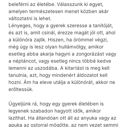
beleférni az életébe. Válasszunk ki egyet,
amelyen természetesen menet közben akár
változtatni is lehet.
Lényeges, hogy a gyerek szeresse a tanítóját,
és azt is, amit csinál, érezze magát jól ott, ahol
a különóra zajlik. Hiszen, ha örömmel végzi,
még úgy is lesz olyan hullámvölgy, amikor
esetleg abba akarja hagyni a zongorázást vagy
a néptáncot, vagy esetleg nincs többé kedve
lemenni az uszodába. A kitartást is meg kell
tanulnia, azt, hogy mindenért áldozatot kell
hozni. Ám ha eleve utálja a különórát, akkor ne
erőltessük.
Ügyeljünk rá, hogy egy gyerek életében is
legyenek szabadon hagyott idők, amikor
lazíthat. Ha állandóan ott áll az anyuka vagy az
apuka az ostorral mögötte, az nem vezet semmi