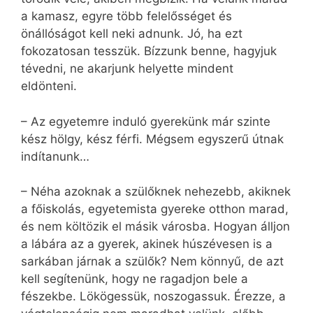
a kamasz, egyre több felelősséget és
önállóságot kell neki adnunk. Jó, ha ezt
fokozatosan tesszük. Bízzunk benne, hagyjuk
tévedni, ne akarjunk helyette mindent
eldönteni.
– Az egyetemre induló gyerekünk már szinte
kész hölgy, kész férfi. Mégsem egyszerű útnak
indítanunk…
– Néha azoknak a szülőknek nehezebb, akiknek
a főiskolás, egyetemista gyereke otthon marad,
és nem költözik el másik városba. Hogyan álljon
a lábára az a gyerek, akinek húszévesen is a
sarkában járnak a szülők? Nem könnyű, de azt
kell segítenünk, hogy ne ragadjon bele a
fészekbe. Lökögessük, noszogassuk. Érezze, a