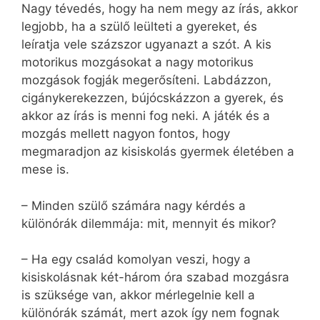
Nagy tévedés, hogy ha nem megy az írás, akkor
legjobb, ha a szülő leülteti a gyereket, és
leíratja vele százszor ugyanazt a szót. A kis
motorikus mozgásokat a nagy motorikus
mozgások fogják megerősíteni. Labdázzon,
cigánykerekezzen, bújócskázzon a gyerek, és
akkor az írás is menni fog neki. A játék és a
mozgás mellett nagyon fontos, hogy
megmaradjon az kisiskolás gyermek életében a
mese is.
– Minden szülő számára nagy kérdés a
különórák dilemmája: mit, mennyit és mikor?
– Ha egy család komolyan veszi, hogy a
kisiskolásnak két-három óra szabad mozgásra
is szüksége van, akkor mérlegelnie kell a
különórák számát, mert azok így nem fognak