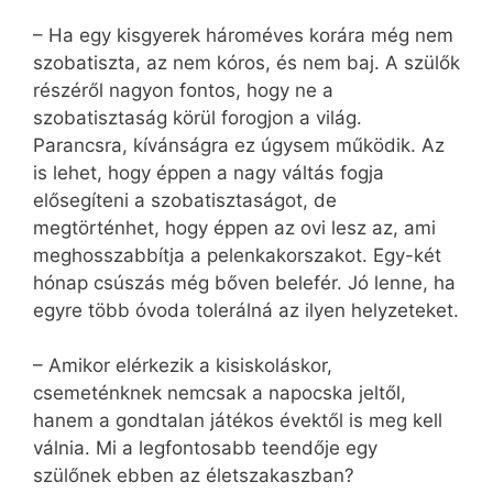
– Ha egy kisgyerek hároméves korára még nem
szobatiszta, az nem kóros, és nem baj. A szülők
részéről nagyon fontos, hogy ne a
szobatisztaság körül forogjon a világ.
Parancsra, kívánságra ez úgysem működik. Az
is lehet, hogy éppen a nagy váltás fogja
elősegíteni a szobatisztaságot, de
megtörténhet, hogy éppen az ovi lesz az, ami
meghosszabbítja a pelenkakorszakot. Egy-két
hónap csúszás még bőven belefér. Jó lenne, ha
egyre több óvoda tolerálná az ilyen helyzeteket.
– Amikor elérkezik a kisiskoláskor,
csemeténknek nemcsak a napocska jeltől,
hanem a gondtalan játékos évektől is meg kell
válnia. Mi a legfontosabb teendője egy
szülőnek ebben az életszakaszban?