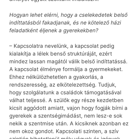
Hogyan lehet elérni, hogy a cselekedetek belső
indíttatásból fakadjanak, és ne kötelező házi
feladatként éljenek a gyerekekben?
– Kapcsolatra nevelünk, a kapcsolat pedig
kialakítja a lélek benső struktúráját, ezért
mindez lassan magától válik belső indíttatássá.
A kapcsolat élménye formálja a gyermekeket.
Ehhez nélkülözhetetlen a gyakorlás, a
rendszeresség, az elkötelezettség. Tudjuk,
hogy szolgálatunk a családok támogatásával
válhat teljessé. A szülők egy része kezdetben
kicsit aggódott amiatt, vajon hogy fogják bírni a
gyerekek a szentségimádást, nem lesz-e sok
nekik a szentmise után. A kicsiknek azonban ez
nem okoz gondot. Kapcsolati szinten, a szív