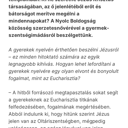
társaságában, az ő jelenlétéből erőt és
bátorságot merítve megélni a
mindennapokat? A Nyolc Boldogság
közösség szerzetesnővérével a gyermek-
szentségimádásról beszélgettünk.
A gyerekek nyelvén érthetően beszélni Jézusról
– ez minden hitoktató számára az egyik
legnagyobb kihívás. Hogyan lehet lefordítani a
gyerekek nyelvére egy olyan elvont és bonyolult
fogalmat, mint az Eu­charisztia?
– A hitből forrásozó megtapasztalás sokat segít
a gyerekeknek az Eucharisztia titkának
felfedezésében, fogalmának megértésében.
Abból indulunk ki, hogy hitünk szerint Jézus
jelen van az Oltáriszentségben, mégpedig