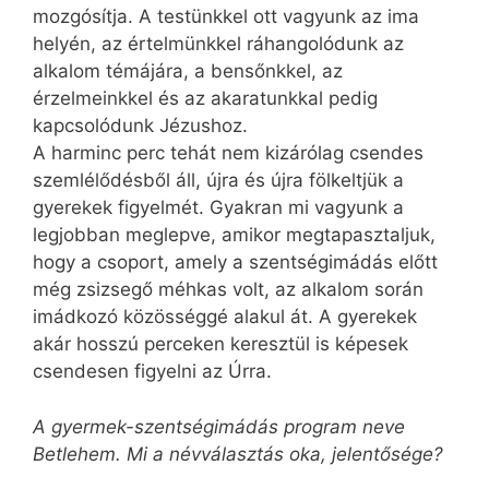
mozgósítja. A testünkkel ott vagyunk az ima
helyén, az értelmünkkel ráhangolódunk az
alkalom témájára, a bensőnkkel, az
érzelmeinkkel és az akaratunkkal pedig
kapcsolódunk Jézushoz.
A harminc perc tehát nem kizárólag csendes
szemlélődésből áll, újra és újra fölkeltjük a
gyerekek figyelmét. Gyakran mi vagyunk a
legjobban meglepve, amikor megtapasztaljuk,
hogy a csoport, amely a szentségimádás előtt
még zsizsegő méhkas volt, az alkalom során
imádkozó közösséggé alakul át. A gyerekek
akár hosszú perceken keresztül is képesek
csendesen figyelni az Úrra.
A gyermek-szentségimádás program neve
Betlehem. Mi a névválasztás oka, jelentősége?