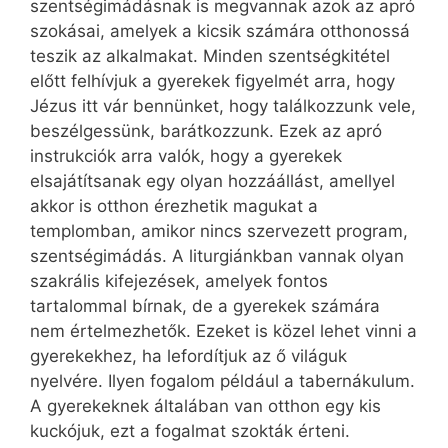
szentségimádásnak is megvannak azok az apró
szokásai, amelyek a kicsik számára otthonossá
teszik az alkalmakat. Minden szentségkitétel
előtt felhívjuk a gyerekek figyelmét arra, hogy
Jézus itt vár bennünket, hogy találkozzunk vele,
beszélgessünk, barátkozzunk. Ezek az apró
instrukciók arra valók, hogy a gyerekek
elsajátítsanak egy olyan hozzáállást, amellyel
akkor is otthon érezhetik magukat a
templomban, amikor nincs szervezett program,
szentségimádás. A liturgiánkban vannak olyan
szakrális kifejezések, amelyek fontos
tartalommal bírnak, de a gyerekek számára
nem értelmezhetők. Ezeket is közel lehet vinni a
gyerekekhez, ha lefordítjuk az ő világuk
nyelvére. Ilyen fogalom például a tabernákulum.
A gyerekeknek általában van otthon egy kis
kuckójuk, ezt a fogalmat szokták érteni.