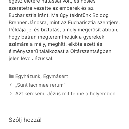
egész életére hatással volt, és hősies
szeretetre vezette az emberek és az
Eucharisztia iránt. Ma úgy tekintünk Boldog
Brenner Jánosra, mint az Eucharisztia szentjére.
Példája jel és biztatás, amely megerősít abban,
hogy bátran megteremthetjük a gyerekek
számára a mély, meghitt, elkötelezett és
élményszerű találkozást a Oltárszentségben
jelen lévő Jézussal.
Kategória
Egyházunk
,
Egymásért
„Sunt lacrimae rerum”
Azt keresem, Jézus mit tenne a helyemben
Szólj hozzá!