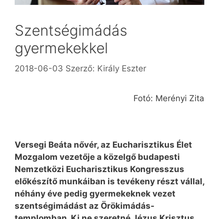
Szentségimádás
gyermekekkel
2018-06-03
Szerző:
Király Eszter
Fotó: Merényi Zita
Versegi Beáta nővér, az Eucharisztikus Élet
Mozgalom vezetője a közelgő budapesti
Nemzetközi Eucharisztikus Kongresszus
előkészítő munkáiban is tevékeny részt vállal,
néhány éve pedig gyermekeknek vezet
szentségimádást az Örökimádás-
templomban. Ki ne szeretné Jézus Krisztus