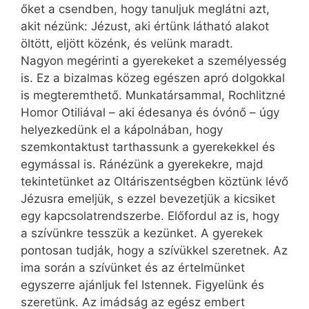
őket a csendben, hogy tanuljuk meglátni azt,
akit nézünk: Jézust, aki értünk látható alakot
öltött, eljött közénk, és velünk maradt.
Nagyon megérinti a gyerekeket a személyesség
is. Ez a bizalmas ­közeg egészen apró dolgokkal
is megteremthető. Munkatársammal, Rochlitzné
Homor Otiliával – aki édesanya és óvónő – úgy
helyezkedünk el a kápolnában, hogy
szemkontaktust tarthassunk a gyerekekkel és
egymással is. Ránézünk a gyerekekre, majd
tekintetünket az Oltáriszentségben köztünk lévő
Jézusra emeljük, s ezzel bevezetjük a kicsiket
egy kapcsolatrendszerbe. Előfordul az is, hogy
a szívünkre tesszük a kezünket. A gyerekek
pontosan tudják, hogy a szívükkel szeretnek. Az
ima során a szívünket és az értelmünket
egyszerre ajánljuk fel Istennek. Figyelünk és
szeretünk. Az imádság az egész embert