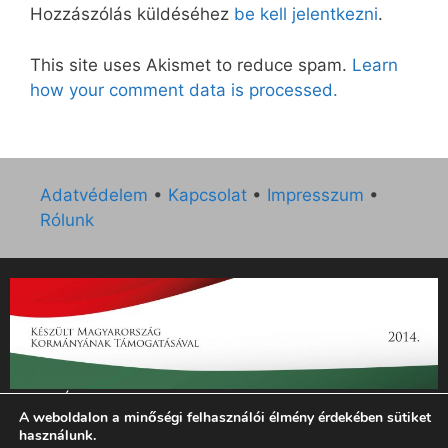
Hozzászólás küldéséhez
be kell jelentkezni
.
This site uses Akismet to reduce spam.
Learn
how your comment data is processed.
Adatvédelem
•
Kapcsolat
•
Impresszum
•
Rólunk
„Az Új Ember katolikus hetilap 2014. évi működésének
A weboldalon a minőségi felhasználói élmény érdekében sütiket
támogatását az EGYH-KCP-14-P-0121 sz. támogatási
használunk.
szerződés keretében 3 000 000 Ft összegben támogatta az