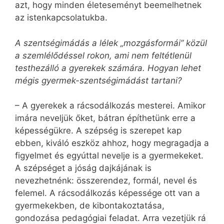
azt, hogy minden életeseményt beemelhetnek
az istenkapcsolatukba.
A szentségimádás a lélek „mozgásformái” közül
a szemlélődéssel rokon, ami nem feltétlenül
testhezálló a gyerekek számára. Hogyan lehet
mégis gyermek-szentségimádást tartani?
– A gyerekek a rácsodálkozás mesterei. Amikor
imára neveljük őket, bátran építhetünk erre a
képességükre. A szépség is szerepet kap
ebben, kiváló eszköz ahhoz, hogy megragadja a
figyelmet és egyúttal nevelje is a gyermekeket.
A szépséget a jóság dajkájának is
nevezhetnénk: összerendez, formál, nevel és
felemel. A rácsodálkozás képessége ott van a
gyermekekben, de kibontakoztatása,
gondozása pedagógiai fel­adat. Arra vezetjük rá