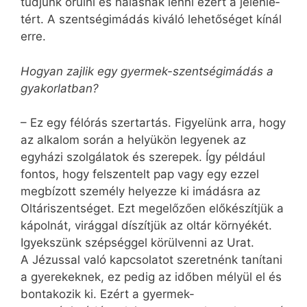
tudjunk örülni és hálásnak lenni ezért a jelenlé­
tért. A szentségimádás kiváló lehetőséget kínál
erre.
Hogyan zajlik egy gyermek-szentségimádás a
gyakorlatban?
– Ez egy félórás szertartás. Figyelünk arra, hogy
az alkalom során a helyükön legyenek az
egyházi szolgálatok és szerepek. Így például
fontos, hogy felszentelt pap vagy egy ezzel
megbízott személy helyezze ki imádásra az
Oltáriszentséget. Ezt megelőzően előkészítjük a
kápolnát, virággal díszítjük az oltár környékét.
Igyekszünk szépséggel körülvenni az Urat.
A Jézussal való kapcsolatot szeretnénk tanítani
a gyerekeknek, ez pedig az időben mélyül el és
bontakozik ki. Ezért a gyermek-