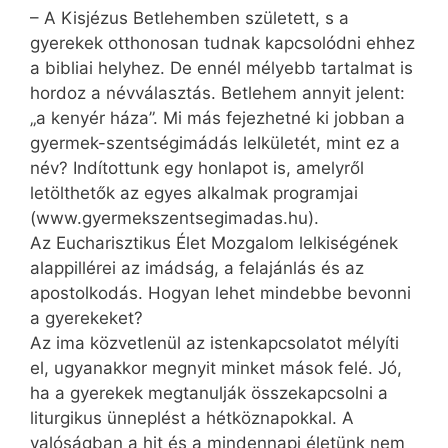
– A Kisjézus Betlehemben született, s a
gyerekek otthonosan tudnak kapcsolódni ehhez
a bibliai helyhez. De ennél mélyebb tartalmat is
hordoz a névválasztás. Betlehem annyit jelent:
„a kenyér háza”. Mi más fejezhetné ki jobban a
gyermek-szentségimádás lelkületét, mint ez a
név? Indítottunk egy honlapot is, amelyről
letölthetők az egyes alkalmak programjai
(www.gyermekszentsegimadas.hu).
Az Eucharisztikus Élet Mozgalom lelkiségének
alappillérei az imádság, a felajánlás és az
apostolkodás. Hogyan lehet mindebbe bevonni
a gyerekeket?
Az ima közvetlenül az istenkapcsolatot mélyíti
el, ugyanakkor megnyit minket mások felé. Jó,
ha a gyerekek megtanulják összekapcsolni a
liturgikus ünneplést a hétköznapokkal. A
valóságban a hit és a mindennapi életünk nem