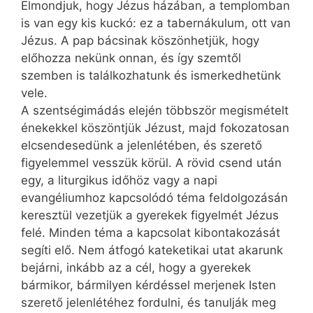
Elmondjuk, hogy Jézus házában, a templomban
is van egy kis kuckó: ez a tabernákulum, ott van
Jézus. A pap bácsinak köszönhetjük, hogy
előhozza nekünk onnan, és így szemtől
szemben is találkozhatunk és ismerkedhetünk
vele.
A szentségimádás elején többször megismételt
énekekkel köszöntjük Jézust, majd fokozatosan
elcsendesedünk a jelenlétében, és szerető
figyelemmel vesszük körül. A rövid csend után
egy, a liturgikus időhöz vagy a napi
evangéliumhoz kapcsolódó téma feldolgozásán
keresztül vezetjük a gyerekek figyelmét Jézus
felé. Minden téma a kapcsolat kibontakozását
segíti elő. Nem átfogó kateketikai utat akarunk
bejárni, inkább az a cél, hogy a gyerekek
bármikor, bármilyen kérdéssel merjenek Isten
szerető jelenlétéhez fordulni, és tanulják meg