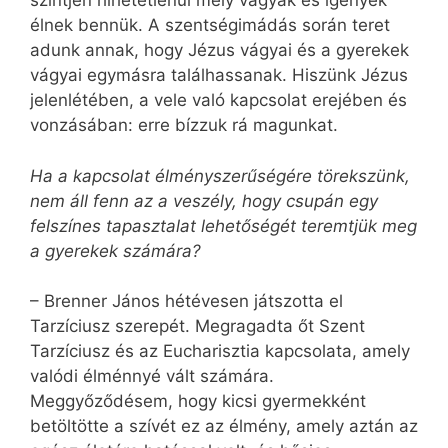
szintjén hihetetlenül mély vágyak és igények
élnek bennük. A szentségimádás során teret
adunk annak, hogy Jézus vágyai és a gyerekek
vágyai egymásra találhassanak. Hiszünk Jézus
jelenlétében, a vele való kapcsolat erejében és
vonzásában: erre bízzuk rá magunkat.
Ha a kapcsolat élményszerűségére törekszünk,
nem áll fenn az a veszély, hogy csupán egy
felszínes tapasztalat lehetőségét teremtjük meg
a gyerekek számára?
– Brenner János hétévesen játszotta el
Tarzíciusz szerepét. Megragadta őt Szent
Tarzíciusz és az Eucharisztia kapcsolata, amely
valódi élménnyé vált számára.
Meggyőződésem, hogy kicsi gyermekként
betöltötte a szívét ez az élmény, amely aztán az