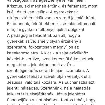
valóságosan, az egész lényével van jelen.
Krisztus, aki meghalt értünk, és feltámadt, most
is él, és itt van velünk. A gyerekeknek
elképesztő érzékük van a szerető jelenlét iránt.
Ez bennünk, felnőttekben kissé talán eltompult
már, mi gyakran túlbonyolítjuk a dolgokat.
A pedagógiai feladat abban áll, hogy a
gyerekek szíve, amely olyan érzékeny a
szeretetre, fokozatosan megnyíljon az
istenkapcsolatra. A kicsik a saját szívükhöz
közelebb kerülve, azon keresztül érkezhetnek
meg abba a jelenlétbe, amit az Úr a
szentségimádás során felajánl számukra. A
gyerekeket tehát a szívük útján vezetjük el a
Jézussal való találkozásra. Az Eucharisztia azt
jelenti: hálaadás. Szeretnénk, ha a hálaadás
lelkületét is elsajátítanák. Jézus jelenlétét
ünnepeljük a szentmisében, fontos tehát, hogy