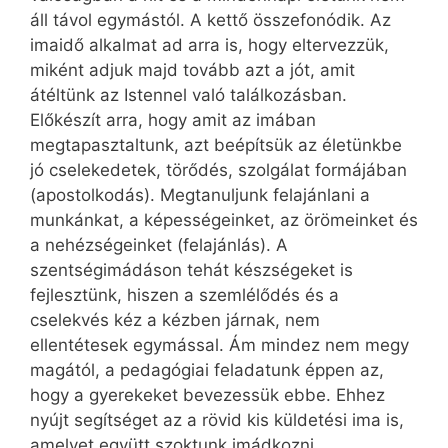
áll távol egymástól. A kettő összefonódik. Az
imaidő alkalmat ad arra is, hogy eltervezzük,
miként adjuk majd tovább azt a jót, amit
átéltünk az Istennel való találkozásban.
Előkészít arra, hogy amit az imában
megtapasztaltunk, azt beépítsük az életünkbe
jó cselekedetek, törődés, szolgálat formájában
(apostolkodás). Megtanuljunk felajánlani a
munkánkat, a képességeinket, az örömeinket és
a nehézségeinket (felajánlás). A
szentségimádáson tehát készségeket is
fejlesztünk, hiszen a szemlélődés és a
cselekvés kéz a kézben járnak, nem
ellentétesek egymással. Ám mindez nem megy
magától, a pedagógiai feladatunk éppen az,
hogy a gyerekeket bevezessük ebbe. Ehhez
nyújt segítséget az a rövid kis küldetési ima is,
amelyet együtt szoktunk imádkozni.