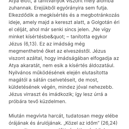
Atya előtt, a tanítványok viszont mély álomba
zuhannak. Erejükből egyórányira sem futja.
Elkezdődik a megkísértés és a megbotránkozás
ideje, amely majd a kereszt alatt, a Golgotán éri
el célját, ahol már senki sincs jelen. „Ne vígy
minket kísértésbe&quot; – tanította egykor
Jézus (6,13). Ez az imádság még
megmenthetné őket az elveszéstől. Jézus
viszont azáltal, hogy imádságában elfogadja az
Atya akaratát, nem esik a kísértés áldozatául.
Nyilvános működésének elején elutasította
magától a sátán cselvetéseit, de most,
küldetésének végén, mindez jóval nehezebb.
Jézus virraszt és imádkozik; így lesz úrrá a
próbára tevő küzdelmen.
Miután megvívta harcát, tudatosan megy elébe
órájának és árulójának. „Közel az időm” (26,24)