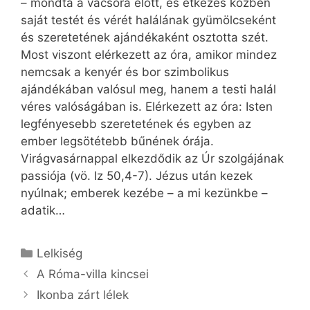
– mondta a vacsora előtt, és étkezés közben
saját testét és vérét halálának gyümölcseként
és szeretetének ajándékaként osztotta szét.
Most viszont elérkezett az óra, amikor mindez
nemcsak a kenyér és bor szimbolikus
ajándékában valósul meg, hanem a testi halál
véres valóságában is. Elérkezett az óra: Isten
legfényesebb szeretetének és egyben az
ember legsötétebb bűnének órája.
Virágvasárnappal elkezdődik az Úr szolgájának
passiója (vö. Iz 50,4-7). Jézus után kezek
nyúlnak; emberek kezébe – a mi kezünkbe –
adatik…
Kategória
Lelkiség
A Róma-villa kincsei
Ikonba zárt lélek