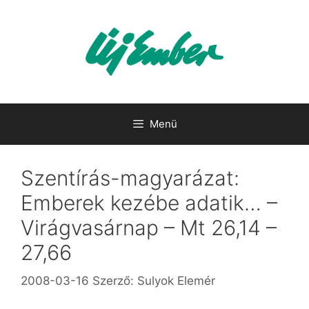
Kilépés
a
tartalomba
Menü
Szentírás-magyarázat:
Emberek kezébe adatik… –
Virágvasárnap – Mt 26,14 –
27,66
2008-03-16
Szerző:
Sulyok Elemér