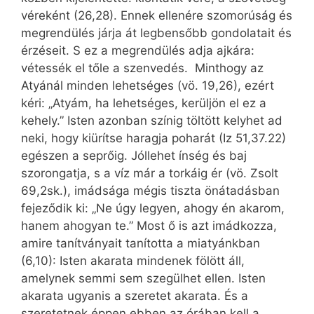
véreként (26,28). Ennek ellenére szomorúság és
megrendülés járja át legbensőbb gondolatait és
érzéseit. S ez a megrendülés adja ajkára:
vétessék el tőle a szenvedés. Minthogy az
Atyánál minden lehetséges (vö. 19,26), ezért
kéri: „Atyám, ha lehetséges, kerüljön el ez a
kehely.” Isten azonban színig töltött kelyhet ad
neki, hogy kiürítse haragja poharát (Iz 51,37.22)
egészen a seprőig. Jóllehet ínség és baj
szorongatja, s a víz már a torkáig ér (vö. Zsolt
69,2sk.), imádsága mégis tiszta önátadásban
fejeződik ki: „Ne úgy legyen, ahogy én akarom,
hanem ahogyan te.” Most ő is azt imádkozza,
amire tanítványait tanította a miatyánkban
(6,10): Isten akarata mindenek fölött áll,
amelynek semmi sem szegülhet ellen. Isten
akarata ugyanis a szeretet akarata. És a
szeretetnek éppen ebben az órában kell a