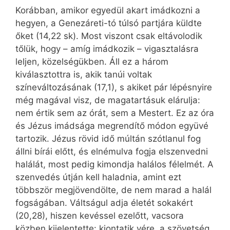
Korábban, amikor egyedül akart imádkozni a
hegyen, a Genezáreti-tó túlsó partjára küldte
őket (14,22 sk). Most viszont csak eltávolodik
tőlük, hogy – amíg imádkozik – vigasztalásra
leljen, közelségükben. Áll ez a három
kiválasztottra is, akik tanúi voltak
színeváltozásának (17,1), s akiket pár lépésnyire
még magával visz, de magatartásuk elárulja:
nem értik sem az órát, sem a Mestert. Ez az óra
és Jézus imádsága megrendítő módon együvé
tartozik. Jézus rövid idő múltán szótlanul fog
állni bírái előtt, és elnémulva fogja elszenvedni
halálát, most pedig kimondja halálos félelmét. A
szenvedés útján kell haladnia, amint ezt
többször megjövendölte, de nem marad a halál
fogságában. Váltságul adja életét sokakért
(20,28), hiszen kevéssel ezelőtt, vacsora
közben kijelentette: kiontatik vére, a szövetség