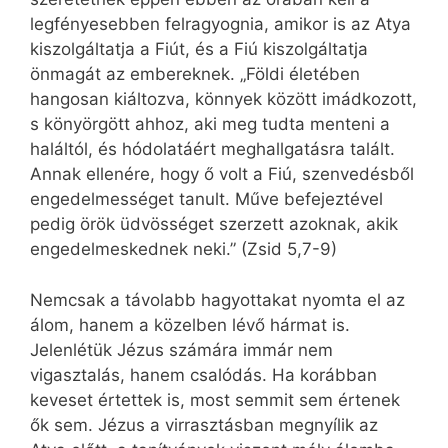
legfényesebben felragyognia, amikor is az Atya
kiszolgáltatja a Fiút, és a Fiú kiszolgáltatja
önmagát az embereknek. „Földi életében
hangosan kiáltozva, könnyek között imádkozott,
s könyörgött ahhoz, aki meg tudta menteni a
haláltól, és hódolatáért meghallgatásra talált.
Annak ellenére, hogy ő volt a Fiú, szenvedésből
engedelmességet tanult. Műve befejeztével
pedig örök üdvösséget szerzett azoknak, akik
engedelmeskednek neki.” (Zsid 5,7-9)
Nemcsak a távolabb hagyottakat nyomta el az
álom, hanem a közelben lévő hármat is.
Jelenlétük Jézus számára immár nem
vigasztalás, hanem csalódás. Ha korábban
keveset értettek is, most semmit sem értenek
ők sem. Jézus a virrasztásban megnyílik az