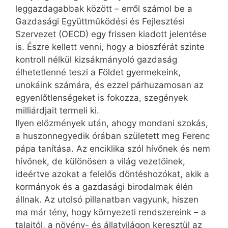
leggazdagabbak között – erről számol be a
Gazdasági Együttműködési és Fejlesztési
Szervezet (OECD) egy frissen kiadott jelentése
is. Észre kellett venni, hogy a bioszférát szinte
kontroll nélkül kizsákmányoló gazdaság
élhetetlenné teszi a Földet gyermekeink,
unokáink számára, és ezzel párhuzamosan az
egyenlőtlenségeket is fokozza, szegények
milliárdjait termeli ki.
Ilyen előzmények után, ahogy mondani szokás,
a huszonnegyedik órában született meg Ferenc
pápa tanítása. Az enciklika szól hívőnek és nem
hívőnek, de különösen a világ vezetőinek,
ideértve azokat a felelős döntéshozókat, akik a
kormányok és a gazdasági birodalmak élén
állnak. Az utolsó pillanatban vagyunk, hiszen
ma már tény, hogy környezeti rendszereink – a
talajtól, a növény- és állatvilágon keresztül az