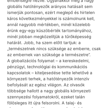
emberiségre nézve. Ugyanakkor még a nagy
globális hatótényezők arányos hatásait sem
ismerjük pontosan, ezért meglepő és hirtelen
káros következményekkel is számolnunk kell,
annál nagyobb mértékben, minél közelebb
érünk egy-egy küszöbérték tartományához,
minél jobban megközelítjük a tűrőképesség
határát. Jobb, ha szem előtt tartjuk: a
„természetnek nincs szüksége az emberre, csak
az embernek van szüksége a természetre”.
A globalizációs folyamat – a kereskedelmi,
pénzügyi, technológiai és kommunikációs
kapcsolatok – kiteljesedése tette lehetővé a
környezeti terhek, a hatótényezők intenzív
befolyását az egész világon. Az olvasók
többsége hallott a nagy globális környezeti
szennyezési folyamatokról, ezeket talán
fölösleges itt újra felsorolni. A talaj- és