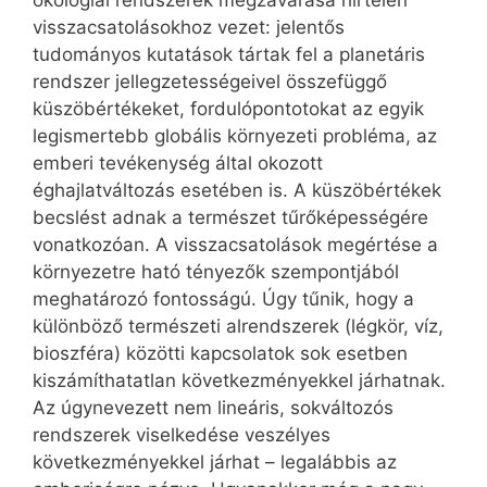
visszacsatolásokhoz vezet: jelentős
tudományos kutatások tártak fel a planetáris
rendszer jellegzetességeivel összefüggő
küszöbértékeket, fordulópontotokat az egyik
legismertebb globális környezeti probléma, az
emberi tevékenység által okozott
éghajlatváltozás esetében is. A küszöbértékek
becslést adnak a természet tűrőképességére
vonatkozóan. A visszacsatolások megértése a
környezetre ható tényezők szempontjából
meghatározó fontosságú. Úgy tűnik, hogy a
különböző természeti alrendszerek (légkör, víz,
bioszféra) közötti kapcsolatok sok esetben
kiszámíthatatlan következményekkel járhatnak.
Az úgynevezett nem lineáris, sokváltozós
rendszerek viselkedése veszélyes
következményekkel járhat – legalábbis az