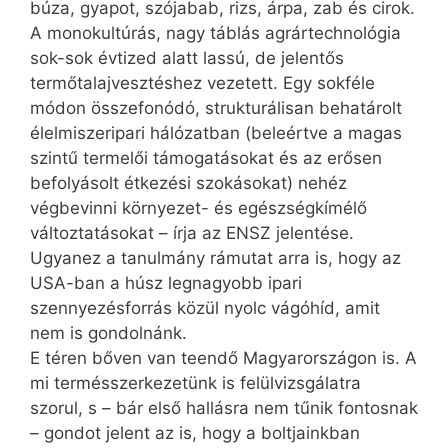
búza, gyapot, szójabab, rizs, árpa, zab és cirok.
A monokultúrás, nagy táblás agrártechnológia
sok-sok évtized alatt lassú, de jelentős
termőtalajvesztéshez vezetett. Egy sokféle
módon összefonódó, strukturálisan behatárolt
élelmiszeripari hálózatban (beleértve a magas
szintű termelői támogatásokat és az erősen
befolyásolt étkezési szokásokat) nehéz
végbevinni környezet- és egészségkímélő
változtatásokat – írja az ENSZ jelentése.
Ugyanez a tanulmány rámutat arra is, hogy az
USA-ban a húsz legnagyobb ipari
szennyezésforrás közül nyolc vágóhíd, amit
nem is gondolnánk.
E téren bőven van teendő Magyarországon is. A
mi termésszerkezetünk is felülvizsgálatra
szorul, s – bár első hallásra nem tűnik fontosnak
– gondot jelent az is, hogy a boltjainkban