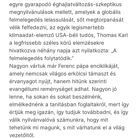
egyre gyarapodó éghajlatváltozás-szkeptikus
megnyilvánulások mellett, amelyek a globális
felmelegedés lelassulását, sőt megtorpanását
vélik felfedezni, az egyik legismertebb
klímaadat-elemző USA-béli tudós, Thomas Karl
a legfrissebb széles körű elemzésekre
hivatkozva néhány napja azt nyilatkozta: „A
felmelegedés folytatódik.”
Nagyon vártuk már Ferenc pápa enciklikáját,
amely nemcsak világos erkölcsi támaszt és
érvanyagot nyújt, hanem hitünk szerinti
evangéliumi reménységet adhat. Nagyon jó
lenne, ha sokan és sokat beszélnénk,
elmélkednénk a tanításban foglaltakról, mert így
értjük meg igazán, így tudjuk továbbadni, és így
válik nyilvánvalóvá számunkra, hogy mit
tehetünk mi magunk, s mit várhatunk el a világ
vezetőitől.