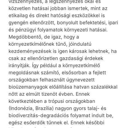
vízszennyezés, a légszennyezés okai és
közvetlen hatásai jobban ismertek, mint az
etikailag és direkt hatósági eszközökkel is
gyengén ellenőrzött, bonyolult befektetési, ipari
és pénzügyi folyamatok környezeti hatásai.
Megdöbbentő, de igaz, hogy a
környezetkímélőnek tűnő, jóindulatú
kezdeményezések is igen károsak lehetnek, ha
csak az ellenőrizetlen gazdasági érdekek
irányítják. Így például a környezetkímélő
megoldásnak számító, elsősorban a fejlett
országokban felhasznált úgynevezett
bioüzemanyagok előállítása hatvan százalékkal
nőtt az elmúlt tizenöt évben. Ennek
következtében a trópusi országokban
(Indonézia, Brazília) nagyon gyors talaj- és
biodiverzitás-degradációs folyamat indult be,
egész esőerdők tűnnek el. Ennek későbbi