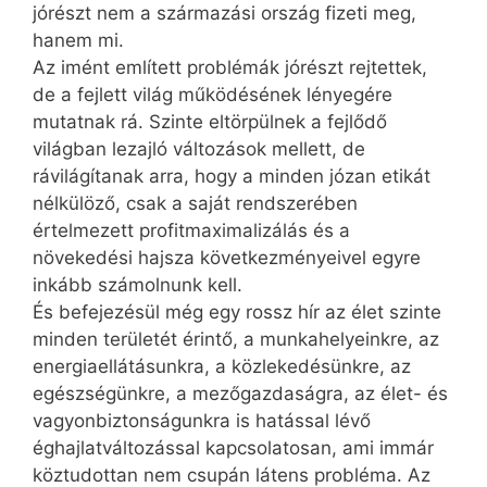
jórészt nem a származási ország fizeti meg,
hanem mi.
Az imént említett problémák jórészt rejtettek,
de a fejlett világ működésének lényegére
mutatnak rá. Szinte eltörpülnek a fejlődő
világban lezajló változások mellett, de
rávilágítanak arra, hogy a minden józan etikát
nélkülöző, csak a saját rendszerében
értelmezett profitmaximalizálás és a
növekedési hajsza következményeivel egyre
inkább számolnunk kell.
És befejezésül még egy rossz hír az élet szinte
minden területét érintő, a munkahelyeinkre, az
energiaellátásunkra, a közlekedésünkre, az
egészségünkre, a mezőgazdaságra, az élet- és
vagyonbiztonságunkra is hatással lévő
éghajlatváltozással kapcsolatosan, ami immár
köztudottan nem csupán látens probléma. Az