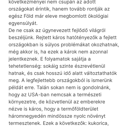
következményei nem csupán az adott
országokat érintik, hanem tovább rontják az
egész Föld már eleve megbomlott ökológiai
egyensúlyát.
De ne csak az úgynevezett fejlődő világról
beszéljünk. Rejtett káros hatótényezők a fejlett
országokban is súlyos problémákat okozhatnak,
még akkor is, ha ezek a károk nem azonnal
jelentkeznek. E folyamatok sajátja a
tehetetlenség: sokáig szinte észrevétlenül
hatnak, és csak hosszú idő alatt változtathatók
meg. A legfejlettebb országokból is ismerünk
példát erre. Talán sokan nem is gondolnánk,
hogy az USA-ban nemcsak a természeti
környezetre, de közvetlenül az emberekre
nézve is káros, hogy a termőföldterület
háromnegyedén mindössze nyolc növényt
termesztenek. Ezek a következők: kukorica,