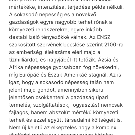
mértékéke, intenzitása, terjedése példa nélküli.
A sokasodó népesség és a növekvő
gazdaságok egyre nagyobb terhet rónak a
környezeti rendszerekre, egyre inkább
destabilizáló tényezőkké válnak. Az ENSZ
szakosított szervének becslése szerint 2100-ra
az emberiség lélekszáma eléri majd a
tízmilliárdot, és nagyjából itt tetőzik. Ázsia és
Afrika népessége gyorsabban fog növekedni,
míg Európáé és Észak-Amerikáé stagnál. Az is
igaz, hogy a sokasodó népesség talán nem
jelent majd gondot, amennyiben sikerül
jelentősen csökkenteni a gazdaság (ipari
termelés, szolgáltatások, fogyasztás) nemcsak
fajlagos, hanem abszolút mértékű környezeti
terheit és ezzel együtt társadalmi költségeit is.
Nem új keletű az elképzelés hogy a komplex
ökológiai rendszerek megzavarása hirtelen