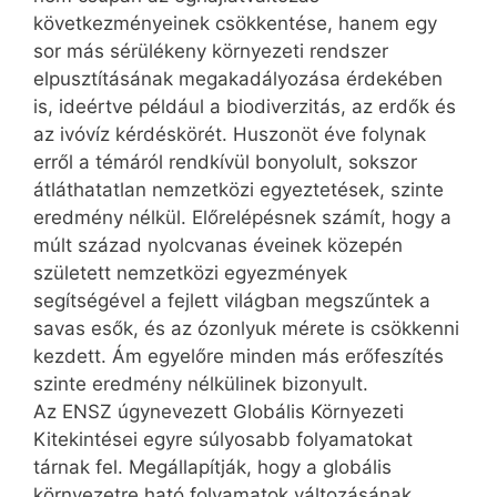
következményeinek csökkentése, hanem egy
sor más sérülékeny környezeti rendszer
elpusztításának megakadályozása érdekében
is, ideértve például a biodiverzitás, az erdők és
az ivóvíz kérdéskörét. Huszonöt éve folynak
erről a témáról rendkívül bonyolult, sokszor
átláthatatlan nemzetközi egyeztetések, szinte
eredmény nélkül. Előrelépésnek számít, hogy a
múlt század nyolcvanas éveinek közepén
született nemzetközi egyezmények
segítségével a fejlett világban megszűntek a
savas esők, és az ózonlyuk mérete is csökkenni
kezdett. Ám egyelőre minden más erőfeszítés
szinte eredmény nélkülinek bizonyult.
Az ENSZ úgynevezett Globális Környezeti
Kitekintései egyre súlyosabb folyamatokat
tárnak fel. Megállapítják, hogy a globális
környezetre ható folyamatok változásának