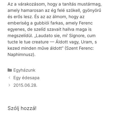
Az a várakozásom, hogy a tanítás mustármag,
amely hamarosan az ég felé szökell, gyönyörű
és erős lesz. És az az álmom, hogy az
emberiség a gubbiói farkas, amely Ferenc
egyenes, de szelíd szavait hallva maga is
megszelídül. „Laudato sie, mi’ Signore, cum
tucte le tue creature — Áldott vagy, Uram, s
kezed minden műve áldott” (Szent Ferenc:
Naphimnusz).
Kategória
Egyházunk
Egy édesapa
2015.06.28.
Szólj hozzá!