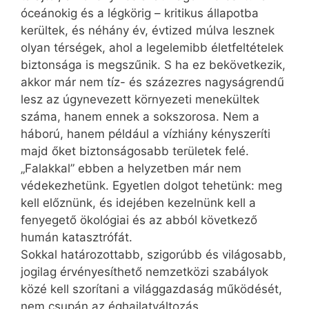
óceánokig és a légkörig – kritikus állapotba
kerültek, és néhány év, évtized múlva lesznek
olyan térségek, ahol a legelemibb életfeltételek
biztonsága is megszűnik. S ha ez bekövetkezik,
akkor már nem tíz- és százezres nagyságrendű
lesz az úgynevezett környezeti menekültek
száma, hanem ennek a sokszorosa. Nem a
háború, hanem például a vízhiány kényszeríti
majd őket biztonságosabb területek felé.
„Falakkal” ebben a helyzetben már nem
védekezhetünk. Egyetlen dolgot tehetünk: meg
kell előznünk, és idejében kezelnünk kell a
fenyegető ökológiai és az abból következő
humán katasztrófát.
Sokkal határozottabb, szigorúbb és világosabb,
jogilag érvényesíthető nemzetközi szabályok
közé kell szorítani a világgazdaság működését,
nem csupán az éghajlatváltozás