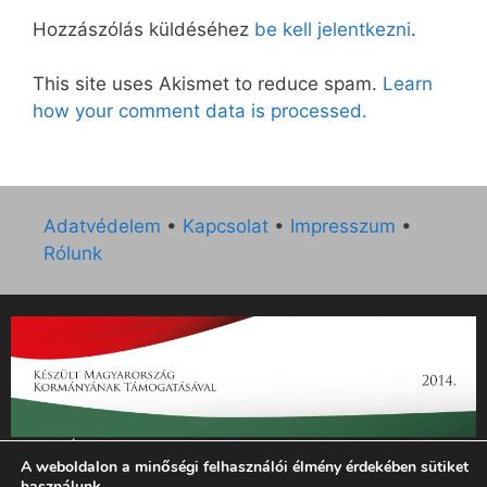
Hozzászólás küldéséhez
be kell jelentkezni
.
This site uses Akismet to reduce spam.
Learn
how your comment data is processed.
Adatvédelem
•
Kapcsolat
•
Impresszum
•
Rólunk
„Az Új Ember katolikus hetilap 2014. évi működésének
A weboldalon a minőségi felhasználói élmény érdekében sütiket
támogatását az EGYH-KCP-14-P-0121 sz. támogatási
használunk.