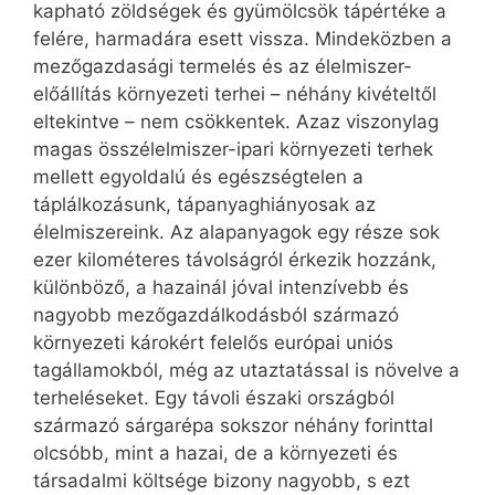
kapható zöldségek és gyümölcsök tápértéke a
felére, harmadára esett vissza. Mindeközben a
mezőgazdasági termelés és az élelmiszer-
előállítás környezeti terhei – néhány kivételtől
eltekintve – nem csökkentek. Azaz viszonylag
magas összélelmiszer-ipari környezeti terhek
mellett egyoldalú és egészségtelen a
táplálkozásunk, tápanyaghiányosak az
élelmiszereink. Az alapanyagok egy része sok
ezer kilométeres távolságról érkezik hozzánk,
különböző, a hazainál jóval intenzívebb és
nagyobb mezőgazdálkodásból származó
környezeti károkért felelős európai uniós
tagállamokból, még az utaztatással is növelve a
terheléseket. Egy távoli északi országból
származó sárgarépa sokszor néhány forinttal
olcsóbb, mint a hazai, de a környezeti és
társadalmi költsége bizony nagyobb, s ezt