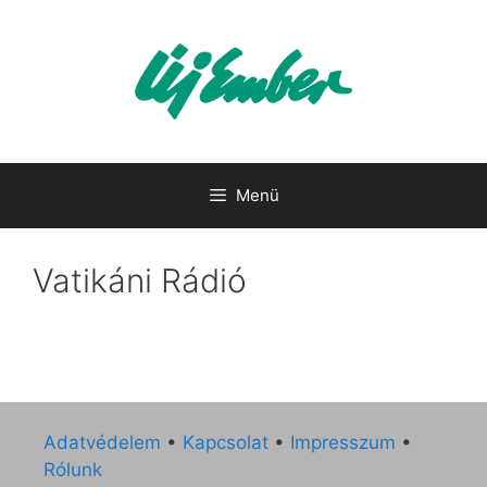
Kilépés
a
tartalomba
Menü
Vatikáni Rádió
Adatvédelem
•
Kapcsolat
•
Impresszum
•
Rólunk