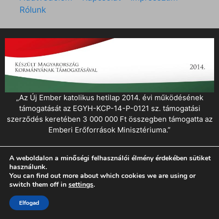
Rólunk
„Az Új Ember katolikus hetilap 2014. évi működésének
támogatását az EGYH-KCP-14-P-0121 sz. támogatási
szerződés keretében 3 000 000 Ft összegben támogatta az
Emberi Erőforrások Minisztériuma.”
© 2026 Magyar Kurír - Új Ember
• Készült
GeneratePress
A weboldalon a minőségi felhasználói élmény érdekében sütiket
használunk.
You can find out more about which cookies we are using or
switch them off in
settings
.
Elfogad