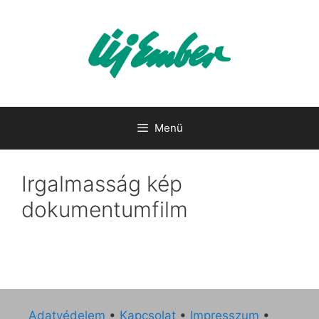
Kilépés
a
tartalomba
Menü
Irgalmasság kép
dokumentumfilm
Adatvédelem
•
Kapcsolat
•
Impresszum
•