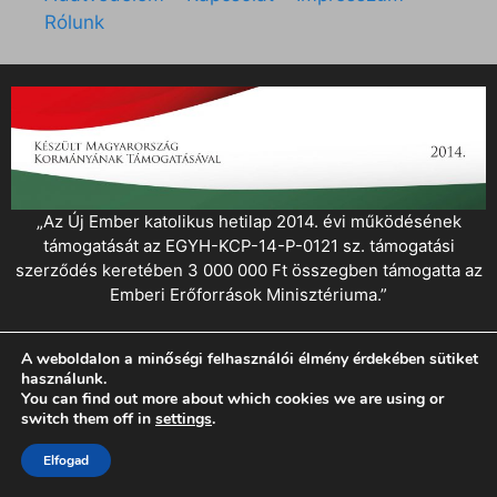
Rólunk
„Az Új Ember katolikus hetilap 2014. évi működésének
támogatását az EGYH-KCP-14-P-0121 sz. támogatási
szerződés keretében 3 000 000 Ft összegben támogatta az
Emberi Erőforrások Minisztériuma.”
© 2026 Magyar Kurír - Új Ember
• Készült
GeneratePress
A weboldalon a minőségi felhasználói élmény érdekében sütiket
használunk.
You can find out more about which cookies we are using or
switch them off in
settings
.
Elfogad