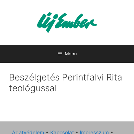
Kilépés
a
tartalomba
Menü
Beszélgetés Perintfalvi Rita
teológussal
Adatvédelem
•
Kapcsolat
•
Impresszum
•