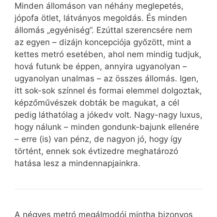
Minden állomáson van néhány meglepetés,
jópofa ötlet, látványos megoldás. És minden
állomás „egyéniség”. Ezúttal szerencsére nem
az egyen – dizájn koncepciója győzött, mint a
kettes metró esetében, ahol nem mindig tudjuk,
hová futunk be éppen, annyira ugyanolyan –
ugyanolyan unalmas – az összes állomás. Igen,
itt sok-sok színnel és formai elemmel dolgoztak,
képzőművészek dobták be magukat, a cél
pedig láthatólag a jókedv volt. Nagy-nagy luxus,
hogy nálunk – minden gondunk-bajunk ellenére
– erre (is) van pénz, de nagyon jó, hogy így
történt, ennek sok évtizedre meghatározó
hatása lesz a mindennapjainkra.
A négyes metró megálmodói mintha bizonyos