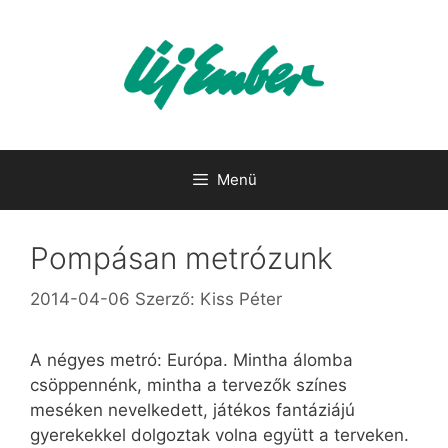
Kilépés
a
tartalomba
Menü
Pompásan metrózunk
2014-04-06
Szerző:
Kiss Péter
A négyes metró: Európa. Mintha álomba
csöppennénk, mintha a tervezők színes
meséken nevelkedett, játékos fantáziájú
gyerekekkel dolgoztak volna együtt a terveken.