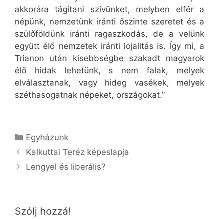
akkorára tágítani szívünket, melyben elfér a
népünk, nemzetünk iránti őszinte szeretet és a
szülőföldünk iránti ragaszkodás, de a velünk
együtt élő nemzetek iránti lojalitás is. Így mi, a
Trianon után kisebbségbe szakadt magyarok
élő hidak lehetünk, s nem falak, melyek
elválasztanak, vagy hideg vasékek, melyek
széthasogatnak népeket, országokat.”
Kategória
Egyházunk
Kalkuttai Teréz képeslapja
Lengyel és liberális?
Szólj hozzá!