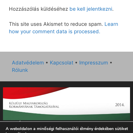
Hozzászólás küldéséhez
be kell jelentkezni
.
This site uses Akismet to reduce spam.
Learn
how your comment data is processed.
Adatvédelem
•
Kapcsolat
•
Impresszum
•
Rólunk
„Az Új Ember katolikus hetilap 2014. évi működésének
A weboldalon a minőségi felhasználói élmény érdekében sütiket
támogatását az EGYH-KCP-14-P-0121 sz. támogatási