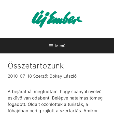
Kilépés
a
tartalomba
Menü
Összetartozunk
2010-07-18
Szerző:
Bókay László
A bejáratnál megtudtam, hogy spanyol nyelvű
esküvő van odabent. Belépve hatalmas tömeg
fogadott. Oldalt özönlöttek a turisták, a
főhajóban pedig zajlott a szertartás. Amikor