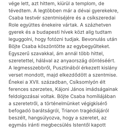
vége lett, azt hittem, kiürül a templom, de
tévedtem. A legtöbben már a dévai gyerekekre,
Csaba testvér szentmiséjére és a csíkszeredai
Role együttes énekeire vártak. A százhetven
gyerek és a budapesti hívek közt alig tudtam
leguggolni, hogy fotózni tudjak. Bevonulás után
Böjte Csaba köszöntötte az egybegyűlteket.
Egyszerű szavakkal, ám annál több hittel,
szeretettel, hálával az anyaország döntéséért.
A legmesszebbről, Pusztinából érkezett kislány
verset mondott, majd elkezdődött a szentmise.
Énekei a XVII. században, Csíksomlyón élt
ferences szerzetes, Kájoni János imádságainak
feldolgozásai voltak. Böjte Csaba homíliájában
a szeretetről, a történelmünket végigkísérő
befogadó barátságról, Trianon tragédiájáról
beszélt, hangsúlyozva, hogy a szeretet, az
egymás iránti megbecsülés Istentől kapott