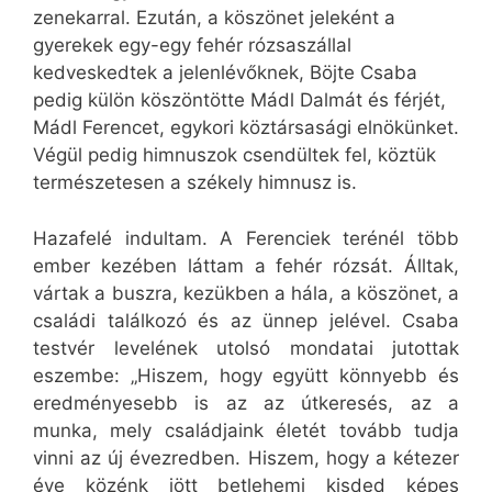
zenekarral. Ezután, a köszönet jeleként a
gyerekek egy-egy fehér rózsaszállal
kedveskedtek a jelenlévőknek, Böjte Csaba
pedig külön köszöntötte Mádl Dalmát és férjét,
Mádl Ferencet, egykori köztársasági elnökünket.
Végül pedig himnuszok csendültek fel, köztük
természetesen a székely himnusz is.
Hazafelé indultam. A Ferenciek terénél több
ember kezében láttam a fehér rózsát. Álltak,
vártak a buszra, kezükben a hála, a köszönet, a
családi találkozó és az ünnep jelével. Csaba
testvér levelének utolsó mondatai jutottak
eszembe: „Hiszem, hogy együtt könnyebb és
eredményesebb is az az útkeresés, az a
munka, mely családjaink életét tovább tudja
vinni az új évezredben. Hiszem, hogy a kétezer
éve közénk jött betlehemi kisded képes