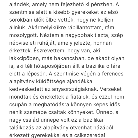
ajándék, amely nem fejezhető ki pénzben. A
szentmise alatt a kisebb gyerekeket az első
sorokban ülők ölbe vették, hogy ne kelljen
állniuk. Akármelyikükre rápillantottam, rám
mosolygott. Néztem a nagyobbak tiszta, szép
népviseleti ruháját, amely jelezte, honnan
érkeztek. Észrevettem, hogy van, aki
lakkcipőben, más bakancsban, de akadt olyan
is, aki téli hótaposójában állt a bazilika oltára
előtt a lépcsőn. A szentmise végén a ferences
alapítvány küldöttsége ajándékkal
kedveskedett az anyaországiaknak. Verseket
mondtak és énekeltek a fiatalok, és ezzel nem
csupán a meghatódásra könnyen képes idős
nénik szemébe csaltak könnyeket. Ünnep, a
nagy család ünnepe volt ez a bazilikai
találkozás az alapítvány ötvenhat házából
érkezett gyerekekkel és a csíkszeredai