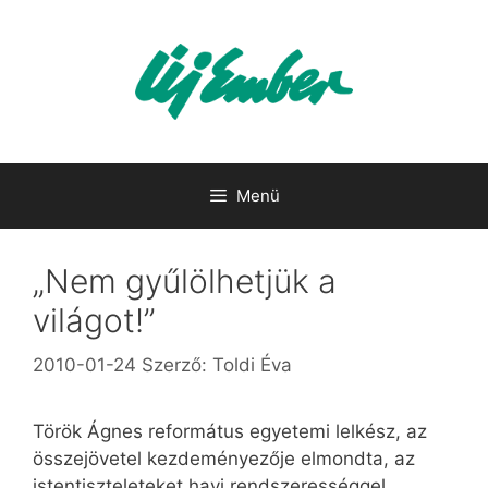
Kilépés
a
tartalomba
Menü
„Nem gyűlölhetjük a
világot!”
2010-01-24
Szerző:
Toldi Éva
Török Ágnes református egyetemi lelkész, az
összejövetel kezdeményezője elmondta, az
istentiszteleteket havi rendszerességgel