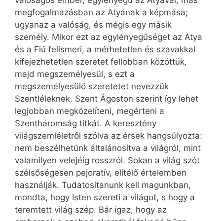
valóságos ember, egylényegű az Atyával, más
megfogalmazásban az Atyának a képmása;
ugyanaz a valóság, és mégis egy másik
személy. Mikor ezt az egylényegűséget az Atya
és a Fiú felismeri, a mérhetetlen és szavakkal
kifejezhetetlen szeretet fellobban közöttük,
majd megszemélyesül, s ezt a
megszemélyesülő szeretetet nevezzük
Szentléleknek. Szent Ágoston szerint így lehet
legjobban megközelíteni, megérteni a
Szentháromság titkát. A keresztény
világszemléletről szólva az érsek hangsúlyozta:
nem beszélhetünk általánosítva a világról, mint
valamilyen velejéig rosszról. Sokan a világ szót
szélsőségesen pejoratív, elítélő értelemben
használják. Tudatosítanunk kell magunkban,
mondta, hogy Isten szereti a világot, s hogy a
teremtett világ szép. Bár igaz, hogy az