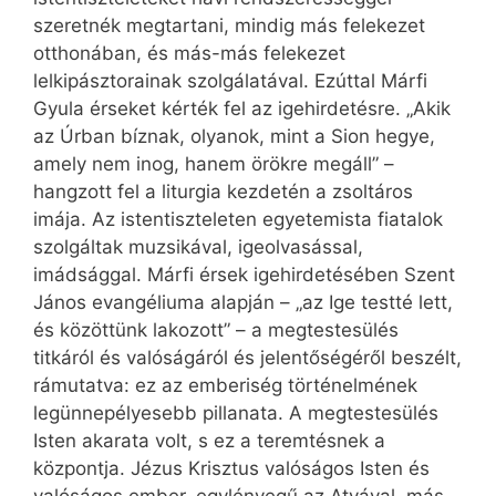
szeretnék megtartani, mindig más felekezet
otthonában, és más-más felekezet
lelkipásztorainak szolgálatával. Ezúttal Márfi
Gyula érseket kérték fel az igehirdetésre. „Akik
az Úrban bíznak, olyanok, mint a Sion hegye,
amely nem inog, hanem örökre megáll” –
hangzott fel a liturgia kezdetén a zsoltáros
imája. Az istentiszteleten egyetemista fiatalok
szolgáltak muzsikával, igeolvasással,
imádsággal. Márfi érsek igehirdetésében Szent
János evangéliuma alapján – „az Ige testté lett,
és közöttünk lakozott” – a megtestesülés
titkáról és valóságáról és jelentőségéről beszélt,
rámutatva: ez az emberiség történelmének
legünnepélyesebb pillanata. A megtestesülés
Isten akarata volt, s ez a teremtésnek a
központja. Jézus Krisztus valóságos Isten és