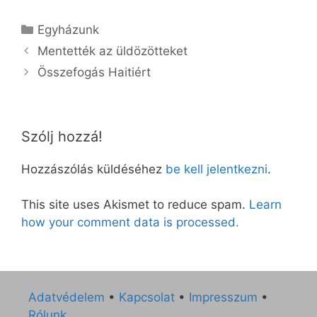
Kategória
Egyházunk
Mentették az üldözötteket
Összefogás Haitiért
Szólj hozzá!
Hozzászólás küldéséhez
be kell jelentkezni
.
This site uses Akismet to reduce spam.
Learn
how your comment data is processed.
Adatvédelem
•
Kapcsolat
•
Impresszum
•
Rólunk