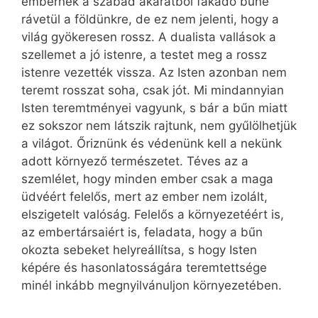
embernek a szabad akaratból fakadó bűne
rávetül a földünkre, de ez nem jelenti, hogy a
világ gyökeresen rossz. A dualista vallások a
szellemet a jó istenre, a testet meg a rossz
istenre vezették vissza. Az Isten azonban nem
teremt rosszat soha, csak jót. Mi mindannyian
Isten teremtményei vagyunk, s bár a bűn miatt
ez sokszor nem látszik rajtunk, nem gyűlölhetjük
a világot. Őriznünk és védenünk kell a nekünk
adott környező természetet. Téves az a
szemlélet, hogy minden ember csak a maga
üdvéért felelős, mert az ember nem izolált,
elszigetelt valóság. Felelős a környezetéért is,
az embertársaiért is, feladata, hogy a bűn
okozta sebeket helyreállítsa, s hogy Isten
képére és hasonlatosságára teremtettsége
minél inkább megnyilvánuljon környezetében.