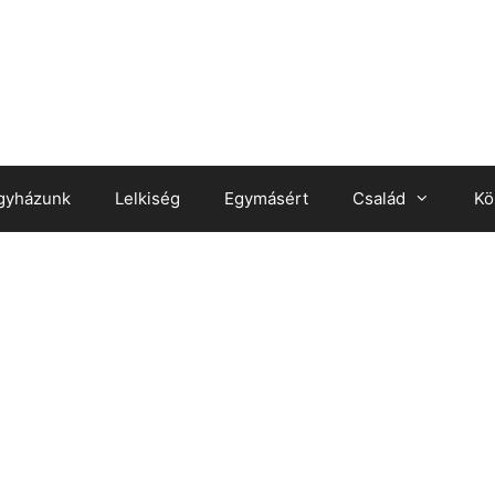
gyházunk
Lelkiség
Egymásért
Család
Kö