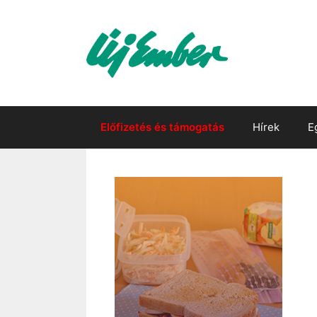
Kilépés
a
tartalomba
Előfizetés és támogatás
Hírek
E