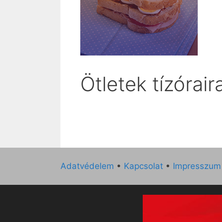
Ötletek tízórair
Adatvédelem
•
Kapcsolat
•
Impresszum