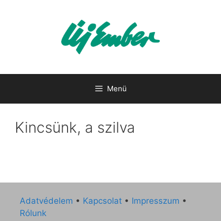
Kilépés
a
tartalomba
Menü
Kincsünk, a szilva
Adatvédelem
•
Kapcsolat
•
Impresszum
•
Rólunk