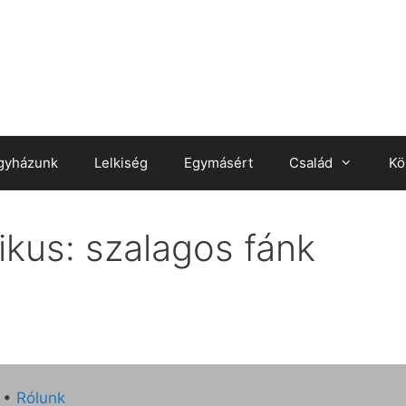
gyházunk
Lelkiség
Egymásért
Család
Kö
ikus: szalagos fánk
•
Rólunk