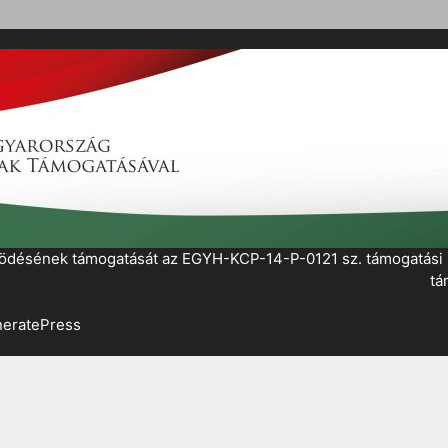
működésének támogatását az EGYH-KCP-14-P-0121 sz. támogatás
tá
eratePress