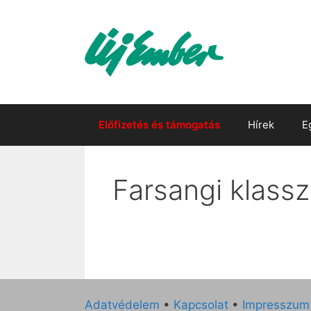
Kilépés
a
tartalomba
Előfizetés és támogatás
Hírek
E
Farsangi klassz
Adatvédelem
•
Kapcsolat
•
Impresszum