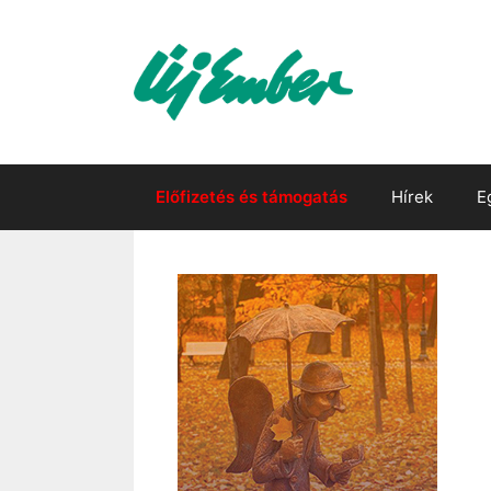
Kilépés
a
tartalomba
Előfizetés és támogatás
Hírek
E