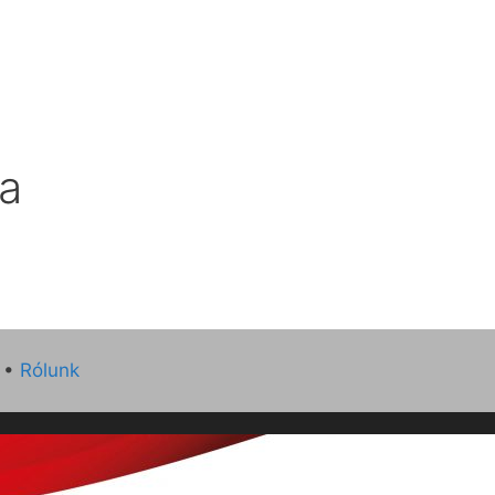
a
•
Rólunk