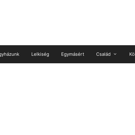
gyházunk
Lelkiség
Egymásért
Család
Kö