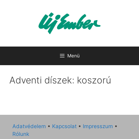
Kilépés
a
tartalomba
Menü
Adventi díszek: koszorú
Adatvédelem
•
Kapcsolat
•
Impresszum
•
Rólunk