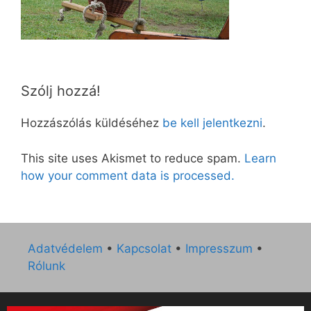
Szólj hozzá!
Hozzászólás küldéséhez
be kell jelentkezni
.
This site uses Akismet to reduce spam.
Learn
how your comment data is processed.
Adatvédelem
•
Kapcsolat
•
Impresszum
•
Rólunk