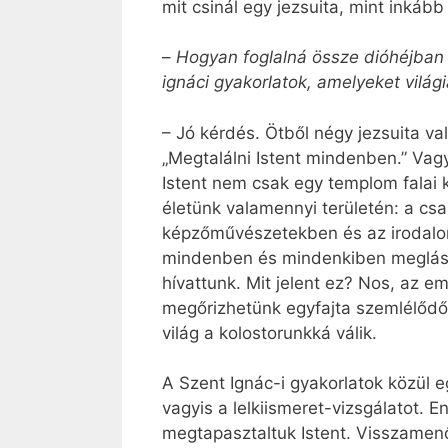
mit csinál egy jezsuita, mint inkáb
–
Hogyan foglalná össze dióhéjban a
ignáci gyakorlatok, amelyeket világi
– Jó kérdés. Ötből négy jezsuita val
„Megtalálni Istent mindenben.” Vagy
Istent nem csak egy templom falai k
életünk valamennyi területén: a c
képzőművészetekben és az irodalomba
mindenben és mindenkiben meglássu
hívattunk. Mit jelent ez? Nos, az em
megőrizhetünk egyfajta szemlélődő 
világ a kolostorunkká válik.
A Szent Ignác-i gyakorlatok közül e
vagyis a lelkiismeret-vizsgálatot. 
megtapasztaltuk Istent. Visszamenő