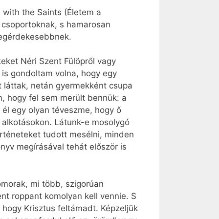
 with the Saints (Életem a
s csoportoknak, s hamarosan
 legérdekesebbnek.
eket Néri Szent Fülöpről vagy
 is gondoltam volna, hogy egy
t láttak, netán gyermekként csupa
n, hogy fel sem merült bennük: a
 él egy olyan téveszme, hogy ő
i alkotásokon. Látunk-e mosolygó
rténeteket tudott mesélni, minden
önyv megírásával tehát először is
omorak, mi több, szigorúan
nt roppant komolyan kell vennie. S
, hogy Krisztus feltámadt. Képzeljük