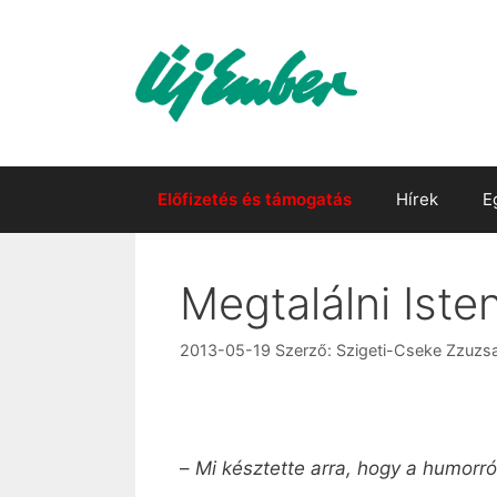
Kilépés
a
tartalomba
Előfizetés és támogatás
Hírek
E
Megtalálni Ist
2013-05-19
Szerző:
Szigeti-Cseke Zzuzs
–
Mi késztette arra, hogy a humorról