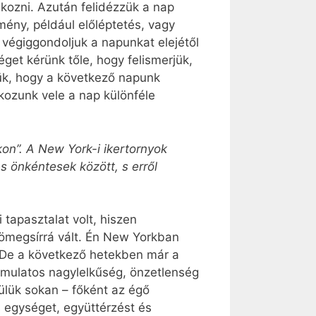
dkozni. Azután felidézzük a nap
ény, például előléptetés, vagy
n végiggondoljuk a napunkat elejétől
éget kérünk tőle, hogy felismerjük,
jük, hogy a következő napunk
lkozunk vele a nap különféle
on”. A New York-i ikertornyok
s önkéntesek között, s erről
tapasztalat volt, hiszen
tömegsírrá vált. Én New Yorkban
. De a következő hetekben már a
mulatos nagylelkűség, önzetlenség
ülük sokan – főként az égő
s egységet, együttérzést és