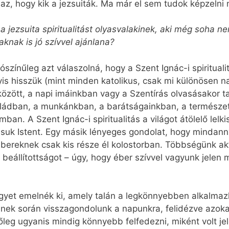
b az, hogy kik a jezsuiták. Ma már el sem tudok képzelni
 jezsuita spiritualitást olyasvalakinek, aki még soha ne
aknak is jó szívvel ajánlana?
ószínűleg azt válaszolná, hogy a Szent Ignác-i spiritual
is hisszük (mint minden katolikus, csak mi különösen n
özött, a napi imáinkban vagy a Szentírás olvasásakor ta
saládban, a munkánkban, a barátságainkban, a természe
n. A Szent Ignác-i spiritualitás a világot átölelő lelki
k Istent. Egy másik lényeges gondolat, hogy mindanny
bereknek csak kis része él kolostorban. Többségünk aktív
beállítottságot – úgy, hogy éber szívvel vagyunk jelen 
gyet emelnék ki, amely talán a legkönnyebben alkalmazha
Ennek során visszagondolunk a napunkra, felidézve azokat
leg ugyanis mindig könnyebb felfedezni, miként volt je