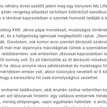
 is néhány évvel ezelőtt jelent meg egy könyvem My Life
 aztán rengeteg előadást tartottam különböző katoliku
k a témával kapcsolatban a szentek humorát találják a
ldog XXIII. János pápa mondásait, mulatságos történet
át, és a hallgatóság igencsak meglepődött rajtuk. „Nem
ndták. Gondolom, sok komor arcú szentet ábrázoló szobro
ttől már-már olyannyira másviláginak tűntek a szemükbe
n rádöbbentem: sok emberben Jézussal kapcsolatban is
t komoly volt. Ez jól tükröződik az őt ábrázoló művész
t ha Jézus annyira okos példázatokat és mulatságos tö
 mértékben ember volt, akkor bizonyára nevetett is! E k
, hogy a keresztény hit csak komolysághoz vezethet.
emberrel találkoztam, akik enyhén szólva rettentően k
n azt látszanak hirdetni: egy vallásos embernek minde
 mindig eltöprengek, vajon egyáltalán hallottak- e arról