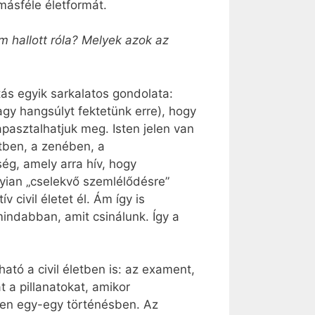
 másféle életformát.
m hallott róla? Melyek azok az
itás egyik sarkalatos gondolata:
agy hangsúlyt fektetünk erre), hogy
pasztalhatjuk meg. Isten jelen van
tben, a zenében, a
ség, amely arra hív, hogy
ian „cselekvő szemlélődésre”
 civil életet él. Ám így is
mindabban, amit csinálunk. Így a
tó a civil életben is: az exament,
 a pillanatokat, amikor
len egy-egy történésben. Az