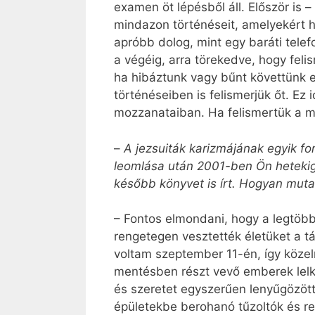
examen öt lépésből áll. Először is 
mindazon történéseit, amelyekért h
apróbb dolog, mint egy baráti telef
a végéig, arra törekedve, hogy felis
ha hibáztunk vagy bűnt követtünk e
történéseiben is felismerjük őt. Ez
mozzanataiban. Ha felismertük a mú
–
A jezsuiták karizmájának egyik f
leomlása után 2001-ben Ön hetekig 
később könyvet is írt. Hogyan mut
– Fontos elmondani, hogy a legtöbb
rengetegen vesztették életüket a 
voltam szeptember 11-én, így köze
mentésben részt vevő emberek lelk
és szeretet egyszerűen lenyűgözött
épületekbe berohanó tűzoltók és re