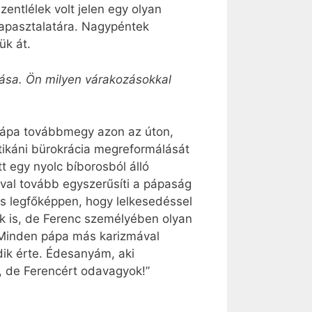
entlélek volt jelen egy olyan
 tapasztalatára. Nagypéntek
ük át.
tása. Ön milyen várakozásokkal
 pápa továbbmegy azon az úton,
atikáni bürokrácia megreformálását
t egy nyolc bíborosból álló
jával tovább egyszerűsíti a pápaság
és legfőképpen, hogy lelkesedéssel
ek is, de Ferenc személyében olyan
. Minden pápa más karizmával
ik érte. Édesanyám, aki
, de Ferencért odavagyok!”