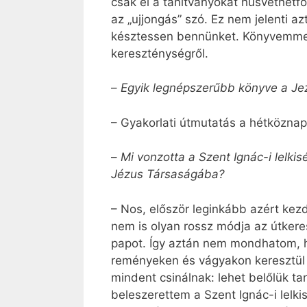
csak el a tanítványokat húsvéthétf
az „ujjongás” szó. Ez nem jelenti a
késztessen bennünket. Könyvemmel 
kereszténységről.
–
Egyik legnépszerűbb könyve a Jezs
– Gyakorlati útmutatás a hétköznapi
–
Mi vonzotta a Szent Ignác-i lelkis
Jézus Társaságába?
– Nos, először leginkább azért kez
nem is olyan rossz módja az útker
papot. Így aztán nem mondhatom, h
reményeken és vágyakon keresztül 
mindent csinálnak: lehet belőlük ta
beleszerettem a Szent Ignác-i lelk