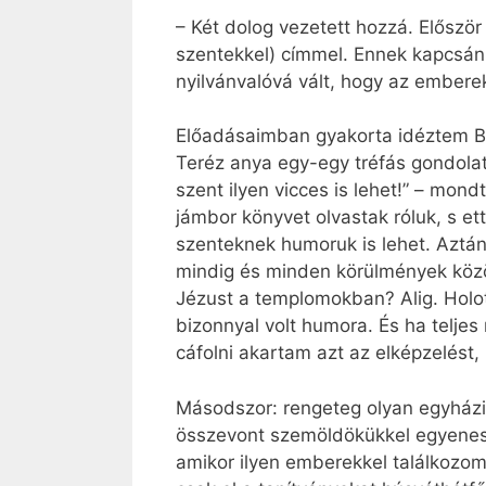
– Két dolog vezetett hozzá. Először
szentekkel) címmel. Ennek kapcsán
nyilvánvalóvá vált, hogy az embere
Előadásaimban gyakorta idéztem Bo
Teréz anya egy-egy tréfás gondolat
szent ilyen vicces is lehet!” – mo
jámbor könyvet olvastak róluk, s e
szenteknek humoruk is lehet. Aztá
mindig és minden körülmények közöt
Jézust a templomokban? Alig. Holot
bizonnyal volt humora. És ha teljes
cáfolni akartam azt az elképzelést
Másodszor: rengeteg olyan egyházi 
összevont szemöldökükkel egyenese
amikor ilyen emberekkel találkozom,