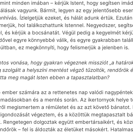
– mint minden imában – kérjük Istent, hogy segítsen imá
álásak vagyunk. Bármit, legyen az egy jelentősebb esem
onhívás. Ízlelgetjük ezeket, és hálát adunk értük. Ezutá
merjük, hol találkozhattunk Istennel. Negyedszer, segíts
l, és kérjük a bocsánatát. Végül pedig a kegyelmét kér
 idővel egyre könnyebbé válik, és egyre gyakrabban talá
ltban, ez megkönnyíti, hogy felismerjük a jelenben is.
ontos vonása, hogy gyakran végeznek missziót „a határok
szolgált a helyszíni mentést végző tűzoltók, rendőrök é
atta meg magát Isten ebben a tapasztalatban?
 ember számára az a rettenetes nap valódi nagypénteki 
támadásokban és a mentés során. Az ikertornyok helye 
lről megismertem a rémületet és az azt követő bánatot
igondozását végeztem, és a közöttük megtapasztalt bá
. Rengetegen dolgoztak együtt embertársaikért, és köz
ndőrök – fel is áldozták az életüket másokért. Hatalma