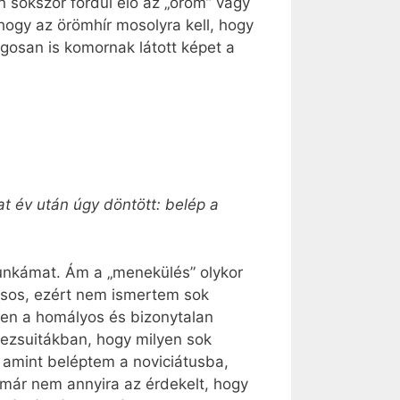
 sokszor fordul elő az „öröm” vagy
 hogy az örömhír mosolyra kell, hogy
gosan is komornak látott képet a
at év után úgy döntött: belép a
munkámat. Ám a „menekülés” olykor
ásos, ezért nem ismertem sok
en a homályos és bizonytalan
jezsuitákban, hogy milyen sok
Ám amint beléptem a noviciátusba,
 már nem annyira az érdekelt, hogy