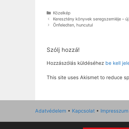
Kategória
Közelkép
Keresztény könyvek seregszemléje – új
Önfeledten, huncutul
Szólj hozzá!
Hozzászólás küldéséhez
be kell je
This site uses Akismet to reduce 
Adatvédelem
•
Kapcsolat
•
Impresszum