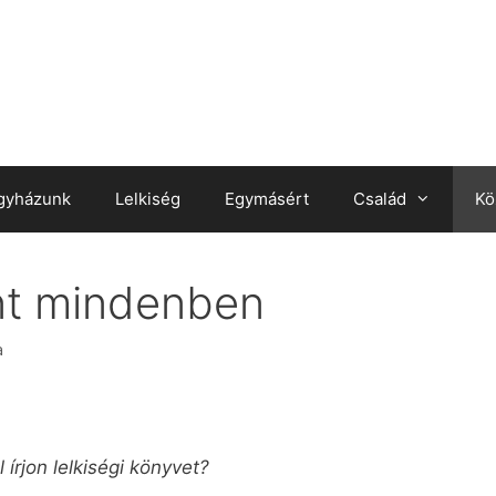
gyházunk
Lelkiség
Egymásért
Család
Kö
ent mindenben
a
 írjon lelkiségi könyvet?