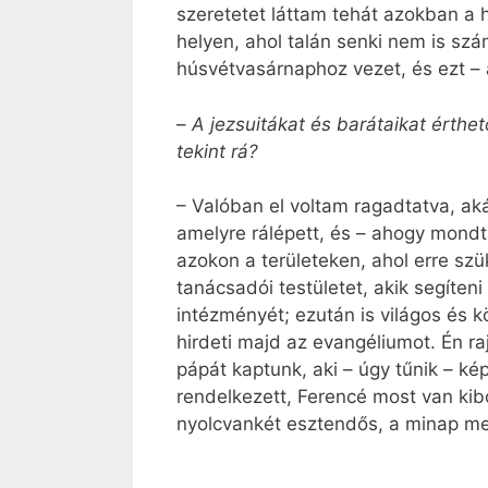
szeretetet láttam tehát azokban a 
helyen, ahol talán senki nem is sz
húsvétvasárnaphoz vezet, és ezt – 
–
A jezsuitákat és barátaikat érth
tekint rá?
– Valóban el voltam ragadtatva, a
amelyre rálépett, és – ahogy mondt
azokon a területeken, ahol erre szü
tanácsadói testületet, akik segíten
intézményét; ezután is világos és 
hirdeti majd az evangéliumot. Én r
pápát kaptunk, aki – úgy tűnik – 
rendelkezett, Ferencé most van ki
nyolcvankét esztendős, a minap me