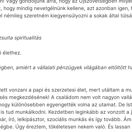
őn! Vagy gondoljunk arra, hogy az Újszövetségben milyen
zt, hogy mindig nevetgélnünk kellene, azt azonban igen,
némileg szeretném kiegyensúlyozni a sokak által túlsá
uita spiritualitás
 élethez.
égben, amiért a vállalati pénzügyek világában eltöltött h
dett vonzani a papi és szerzetesi élet, mert utáltam a 
esés megkezdésének! A családom nem volt nagyon vall
ogy különösebben egyengették volna az utamat. De Ist
is tud munkálkodni. Kezdetben leginkább az vonzott a 
nár, író, lelkipásztor, szociális munkás és így tovább. 
iségbe. Úgy éreztem, tökéletesen nekem való. És lassan