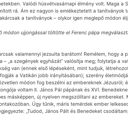
hetekben. Valódi húsvétvasárnapi élmény volt. Maga a Sz
ámított rá. Ám ez nagyon is emlékeztetett a tanítványok
akárcsak a tanítványok – olykor igen meglepő módon élj
ető módon ujjongással töltötte el Ferenc pápa megválasz
kárcsak valamennyi jezsuita barátom! Remélem, hogy a
a – „a szegények egyházát” valósítja meg; folytatja a v
kség van (ennek első lépéseként, mint tudjuk, létrehozot
i fogják a Vatikán jobb irányításában); szerény életmód
közvetlen módon fog beszélni az embereknek Jézusról; 
ajongója voltam II. János Pál pápának és XVI. Benedekn
képes másképpen, új nyelven megszólítani az embereket
bontakozóban. Úgy tűnik, máris temérdek ember lelkesed
gjegyezte: „Tudod, János Pált és Benedeket csodáltam