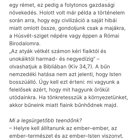
egy rémet, ez pedig a folytonos gazdasági
növekedés. Holott volt már példa a történelem
során arra, hogy egy civilizáció a saját hibái
miatt omlott össze, gondoljunk csak a majákra,
a Húsvét-sziget népére vagy éppen a Római
Birodalomra.
„Az atyák vétkét számon kéri fiaiktól és
unokáiktól harmad- és negyedízig” –
olvashatjuk a Bibliában (Kiv 34,7). A bűn
nemzedéki hatása nem azt jelenti, hogy Isten
bosszúálló. Úgy kell ezt érteni: mi vagyunk a
felelősek azért, hogy mit hagyunk örökül
utódainkra. Ha tönkretesszük a környezetünket,
akkor bűneink miatt fiaink bűnhődnek majd.
Mi a legsürgetőbb teendőnk?
– Helyre kell állítanunk az ember–ember, az
ember–természet és az ember–Isten viszonyt.