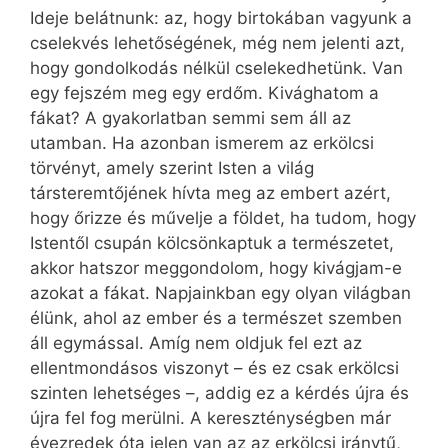
Ideje belátnunk: az, hogy birtokában vagyunk a
cselekvés lehetőségének, még nem jelenti azt,
hogy gondolkodás nélkül cselekedhetünk. Van
egy fejszém meg egy erdőm. Kivághatom a
fákat? A gyakorlatban semmi sem áll az
utamban. Ha azonban ismerem az erkölcsi
törvényt, amely szerint Isten a világ
társteremtőjének hívta meg az embert azért,
hogy őrizze és művelje a földet, ha tudom, hogy
Istentől csupán kölcsönkaptuk a természetet,
akkor hatszor meggondolom, hogy kivágjam-e
azokat a fákat. Napjainkban egy olyan világban
élünk, ahol az ember és a természet szemben
áll egymással. Amíg nem oldjuk fel ezt az
ellentmondásos viszonyt – és ez csak erkölcsi
szinten lehetséges –, addig ez a kérdés újra és
újra fel fog merülni. A kereszténységben már
évezredek óta jelen van az az erkölcsi iránytű,