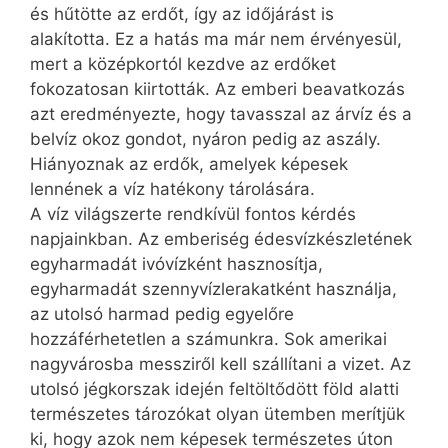
és hűtötte az erdőt, így az időjárást is
alakította. Ez a hatás ma már nem érvényesül,
mert a középkortól kezdve az erdőket
fokozatosan kiirtották. Az emberi beavatkozás
azt eredményezte, hogy tavasszal az árvíz és a
belvíz okoz gondot, nyáron pedig az aszály.
Hiányoznak az erdők, amelyek képesek
lennének a víz hatékony tárolására.
A víz világszerte rendkívül fontos kérdés
napjainkban. Az emberiség édesvízkészletének
egyharmadát ivóvízként hasznosítja,
egyharmadát szennyvízlerakatként használja,
az utolsó harmad pedig egyelőre
hozzáférhetetlen a számunkra. Sok amerikai
nagyvárosba messziről kell szállítani a vizet. Az
utolsó jégkorszak idején feltöltődött föld alatti
természetes tározókat olyan ütemben merítjük
ki, hogy azok nem képesek természetes úton