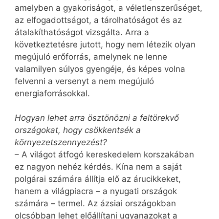
amelyben a gyakoriságot, a véletlenszerűséget,
az elfogadottságot, a tárolhatóságot és az
átalakíthatóságot vizsgálta. Arra a
következtetésre jutott, hogy nem létezik olyan
megújuló erőforrás, amelynek ne lenne
valamilyen súlyos gyengéje, és képes volna
felvenni a versenyt a nem megújuló
energiaforrásokkal.
Hogyan lehet arra ösztönözni a feltörekvő
országokat, hogy csökkentsék a
környezetszennyezést?
– A világot átfogó kereskedelem korszakában
ez nagyon nehéz kérdés. Kína nem a saját
polgárai számára állítja elő az árucikkeket,
hanem a világpiacra – a nyugati országok
számára – termel. Az ázsiai országokban
olcsóbban lehet előállítani ugyanazokat a