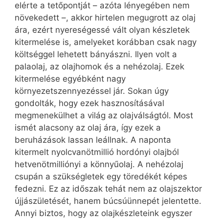
elérte a tetőpontját – azóta lényegében nem
növekedett –, akkor hirtelen megugrott az olaj
ára, ezért nyereségessé vált olyan készletek
kitermelése is, amelyeket korábban csak nagy
költséggel lehetett bányászni. Ilyen volt a
palaolaj, az olajhomok és a nehézolaj. Ezek
kitermelése egyébként nagy
környezetszennyezéssel jár. Sokan úgy
gondolták, hogy ezek hasznosításával
megmenekülhet a világ az olajválságtól. Most
ismét alacsony az olaj ára, így ezek a
beruházások lassan leállnak. A naponta
kitermelt nyolcvanötmillió hordónyi olajból
hetvenötmilliónyi a könnyűolaj. A nehézolaj
csupán a szükségletek egy töredékét képes
fedezni. Ez az időszak tehát nem az olajszektor
újjászületését, hanem búcsúünnepét jelentette.
Annyi biztos, hogy az olajkészleteink egyszer