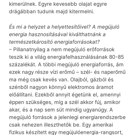
kimerülnek. Egyre kevesebb olajat egyre
drágábban tudunk majd kitermelni.
És mi a helyzet a helyettesítőivel? A megújuló
energia hasznosításával kiválthatnánk a
természetkárosító energiaforrásokat?
– Pillanatnyilag a nem megújuló erőforrások
teszik ki a világ energiafelhasználásának 80-85
százalékát. A többi megújuló energiaforrás, ám
ezek nagy része vízi erőmű – szél- és naperőmű
ma még csak kevés van. Olajból, gázból és
szénből nagyon könnyű elektromos áramot
előállítani. Ezekből annyit égetünk el, amennyi
éppen szükséges, míg a szél akkor fúj, amikor
akar, és a nap sem süt mindig ugyanúgy. A
megújuló források a jelenlegi energiarendszerbe
csak nehezen illeszthetők be. Egy amerikai
fizikus készített egy megújulóenergia-rangsort,