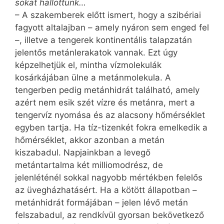
sokat hallottunk…
– A szakemberek előtt ismert, hogy a szibériai
fagyott altalajban – amely nyáron sem enged fel
–, illetve a tengerek kontinentális talapzatán
jelentős metánlerakatok vannak. Ezt úgy
képzelhetjük el, mintha vízmolekulák
kosárkájában ülne a metánmolekula. A
tengerben pedig metánhidrát található, amely
azért nem esik szét vízre és metánra, mert a
tengervíz nyomása és az alacsony hőmérséklet
egyben tartja. Ha tíz-tizenkét fokra emelkedik a
hőmérséklet, akkor azonban a metán
kiszabadul. Napjainkban a levegő
metántartalma két milliomodrész, de
jelenléténél sokkal nagyobb mértékben felelős
az üvegházhatásért. Ha a kötött állapotban –
metánhidrát formájában – jelen lévő metán
felszabadul, az rendkívül gyorsan bekövetkező