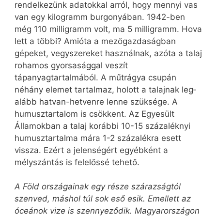
rendelkezünk adatokkal arról, hogy mennyi vas
van egy kilo­gramm burgonyában. 1942-ben
még 110 milligramm volt, ma 5 milligramm. Hova
lett a többi? Amióta a mezőgazdaságban
gépeket, vegyszereket használnak, azóta a talaj
rohamos gyorsasággal veszít
tápanyagtartalmából. A műtrágya csupán
néhány elemet tartalmaz, holott a talajnak leg­
alább hatvan-hetvenre lenne szüksége. A
humusztartalom is csökkent. Az Egyesült
Államokban a talaj korábbi 10-15 százaléknyi
humusztartalma mára 1-2 százalékra esett
vissza. Ezért a jelenségért egyébként a
mélyszántás is felelőssé tehető.
A Föld országainak egy része szárazságtól
szenved, máshol túl sok eső esik. Emellett az
óceánok vize is szennyeződik. Magyarországon