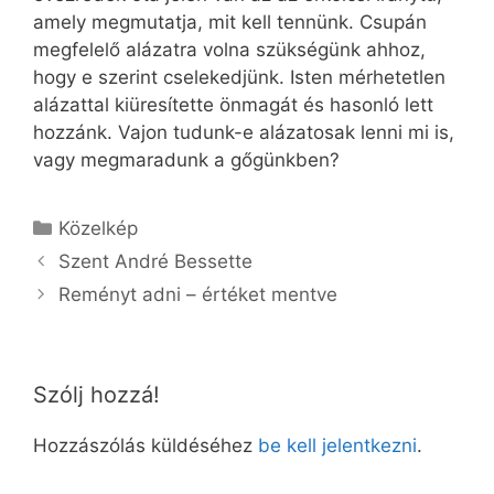
amely megmutatja, mit kell tennünk. Csupán
megfelelő alázatra volna szükségünk ahhoz,
hogy e szerint cselekedjünk. Isten mérhetetlen
alázattal kiüresítette önmagát és hasonló lett
hozzánk. Vajon tudunk-e alázatosak lenni mi is,
vagy megmaradunk a gőgünkben?
Kategória
Közelkép
Szent André Bessette
Reményt adni – értéket mentve
Szólj hozzá!
Hozzászólás küldéséhez
be kell jelentkezni
.