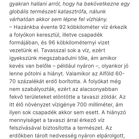
gyakran hallani arról, hogy ha bekövetkezne egy
globális természeti katasztrófa, nálunk
várhatóan akkor sem lépne fel vízhiány.
– Hazánkba évente 92 köbkilométer víz érkezik
a folyókon keresztül, illetve csapadék
formájában, és 96 köbkilométernyi vizet
vezetünk el. Tavasszal sok a víz, ezért
igyekszünk megszabadulni tőle, ám amikor
kevés van belőle – például nyáron –, olyankor jó
lenne pótolni a hiányt. Valamikor az Alföld 60-
70 százalékát erdő borította. A folyókat még
nem szabályozták, ezért az alacsonyabban
fekvő területeket elöntötte a tavaszi zöldár. Az
itt élő növényzet vízigénye 700 milliméter, ám
ilyen sok csapadék akkor sem esett. A hiányzó
mennyiséget a tavaszi árral érkező víz
felszívásával biztosította a természet. Az
erdőkben tárolt nedvesség nyáron elpárolgott,