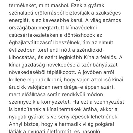
termékeket, mint máshol. Ezek a gyárak
szénalapú erőforrásból biztosítják a szükséges
energiát, s ez kevesebbe kerül. A világ számos
országában megtartott klímavédelmi
csúcsértekezleteken a döntéshozók az
éghajlatváltozásról beszélnek, ám az elmúlt
évtizedben töretlenül nőtt a széndioxid-
kibocsátás, és ezért leginkább Kína a felelős. A
kínai gazdaság növekedése a szénbányászat
növekedéséből táplálkozott. A jövőben arról
kellene elgondolkodni, hogy vajon az olcsó kínai
árucikk valójában nem drága-e éppen azért,
mert előállítása során rendkívüli módon
szennyezik a környezetet. Ha ezt a szennyezést
is beépítenék a kínai termékek árába, akkor a
nyugati gyárak is versenyképesek lehetnének.
Annyi biztos, hogy a harmadik világ polgárai
látják a nyugati életformát, és hasonló