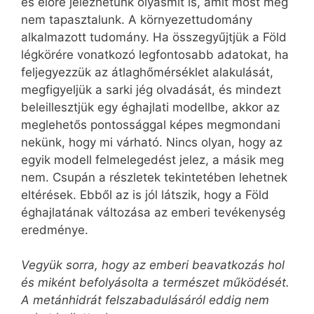
és előre jelezhetünk olyasmit is, amit most még
nem tapasztalunk. A környezettudomány
alkalmazott tudomány. Ha összegyűjtjük a Föld
légkörére vonatkozó legfontosabb adatokat, ha
feljegyezzük az átlaghőmérséklet alakulását,
megfigyeljük a sarki jég olvadását, és mindezt
beleillesztjük egy éghajlati modellbe, akkor az
meglehetős pontossággal képes megmondani
nekünk, hogy mi várható. Nincs olyan, hogy az
egyik modell felmelegedést jelez, a másik meg
nem. Csupán a részletek tekintetében lehetnek
eltérések. Ebből az is jól látszik, hogy a Föld
éghajlatának változása az emberi tevékenység
eredménye.
Vegyük sorra, hogy az emberi beavatkozás hol
és miként befolyásolta a természet működését.
A metánhidrát felszabadulásáról eddig nem