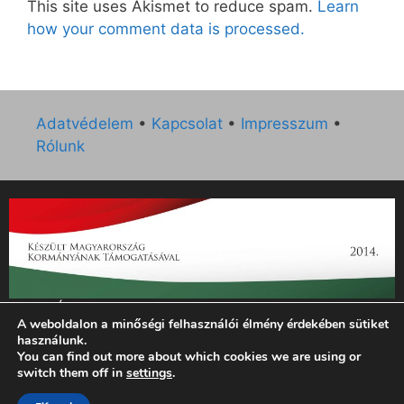
This site uses Akismet to reduce spam.
Learn
how your comment data is processed.
Adatvédelem
•
Kapcsolat
•
Impresszum
•
Rólunk
„Az Új Ember katolikus hetilap 2014. évi működésének
A weboldalon a minőségi felhasználói élmény érdekében sütiket
támogatását az EGYH-KCP-14-P-0121 sz. támogatási
használunk.
szerződés keretében 3 000 000 Ft összegben támogatta az
You can find out more about which cookies we are using or
Emberi Erőforrások Minisztériuma.”
switch them off in
settings
.