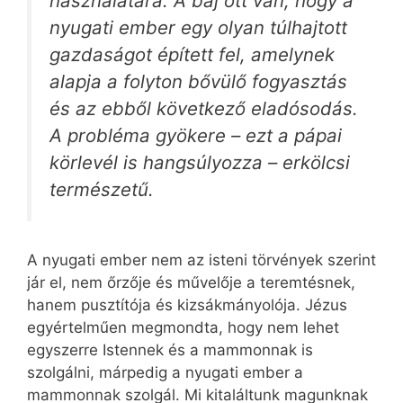
használatára. A baj ott van, hogy a
nyugati ember egy olyan túlhajtott
gazdaságot épített fel, amelynek
alapja a folyton bővülő fogyasztás
és az ebből következő eladósodás.
A probléma gyökere – ezt a pápai
körlevél is hangsúlyozza – erkölcsi
természetű.
A nyugati ember nem az isteni törvények szerint
jár el, nem őrzője és művelője a teremtésnek,
hanem pusztítója és kizsákmányolója. Jézus
egyértelműen megmondta, hogy nem lehet
egyszerre Istennek és a mammonnak is
szolgálni, márpedig a nyugati ember a
mammonnak szolgál. Mi kitaláltunk magunknak