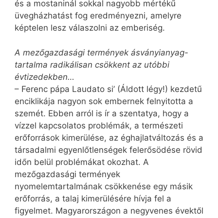
és a mostaninál sokkal nagyobb mértékű
üvegházhatást fog eredményezni, amelyre
képtelen lesz válaszolni az emberiség.
A mezőgazdasági termények ásványianyag-
tartalma radikálisan csökkent az utóbbi
évtizedekben…
– Ferenc pápa Laudato si’ (Áldott légy!) kezdetű
enciklikája nagyon sok embernek felnyitotta a
szemét. Ebben arról is ír a szentatya, hogy a
vízzel kapcsolatos problémák, a természeti
erőforrások kimerülése, az éghajlatváltozás és a
társadalmi egyenlőtlenségek felerősödése rövid
időn belül problémákat okozhat. A
mezőgazdasági termények
nyomelemtartalmának csökkenése egy másik
erőforrás, a talaj kimerülésére hívja fel a
figyelmet. Magyarországon a negyvenes évektől