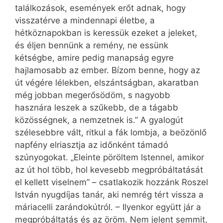
találkozások, események erőt adnak, hogy
visszatérve a mindennapi életbe, a
hétköznapokban is keressük ezeket a jeleket,
és éljen bennünk a remény, ne essünk
kétségbe, amire pedig manapság egyre
hajlamosabb az ember. Bízom benne, hogy az
út végére lélekben, elszántságban, akaratban
még jobban megerősödöm, s nagyobb
hasznára leszek a szűkebb, de a tágabb
közösségnek, a nemzetnek is.” A gyalogút
szélesebbre vált, ritkul a fák lombja, a beözönlő
napfény elriasztja az időnként támadó
szúnyogokat. „Eleinte pöröltem Istennel, amikor
az út hol több, hol kevesebb megpróbáltatását
el kellett viselnem” – csatlakozik hozzánk Roszel
István nyugdíjas tanár, aki nemrég tért vissza a
máriacelli zarándokútról. – Ilyenkor együtt jár a
megpróbáltatás és az öröm. Nem jelent semmit,