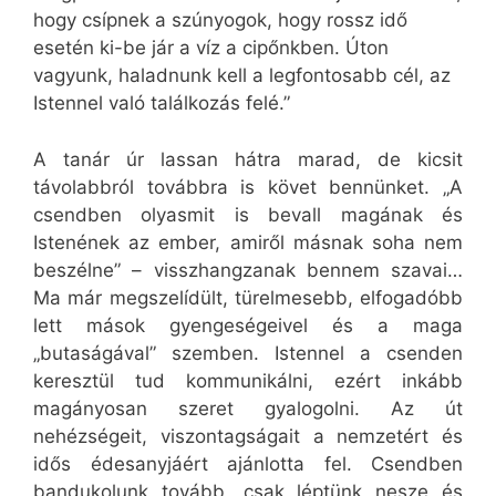
hogy csípnek a szúnyogok, hogy rossz idő
esetén ki-be jár a víz a cipőnkben. Úton
vagyunk, haladnunk kell a legfontosabb cél, az
Istennel való találkozás felé.”
A tanár úr lassan hátra marad, de kicsit
távolabbról továbbra is követ bennünket. „A
csendben olyasmit is bevall magának és
Istenének az ember, amiről másnak soha nem
beszélne” – visszhangzanak bennem szavai…
Ma már megszelídült, türelmesebb, elfogadóbb
lett mások gyengeségeivel és a maga
„butaságával” szemben. Istennel a csenden
keresztül tud kommunikálni, ezért inkább
magányosan szeret gyalogolni. Az út
nehézségeit, viszontagságait a nemzetért és
idős édesanyjáért ajánlotta fel. Csendben
bandukolunk tovább, csak léptünk nesze és