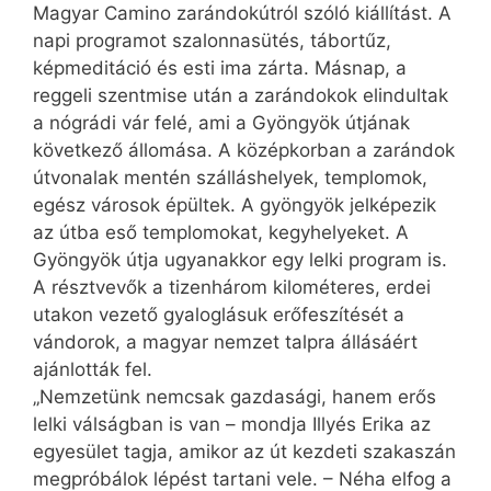
Magyar Camino zarándokútról szóló kiállítást. A
napi programot szalonnasütés, tábortűz,
képmeditáció és esti ima zárta. Másnap, a
reggeli szentmise után a zarándokok elindultak
a nógrádi vár felé, ami a Gyöngyök útjának
következő állomása. A középkorban a zarándok
útvonalak mentén szálláshelyek, templomok,
egész városok épültek. A gyöngyök jelképezik
az útba eső templomokat, kegyhelyeket. A
Gyöngyök útja ugyanakkor egy lelki program is.
A résztvevők a tizenhárom kilométeres, erdei
utakon vezető gyaloglásuk erőfeszítését a
vándorok, a magyar nemzet talpra állásáért
ajánlották fel.
„Nemzetünk nemcsak gazdasági, hanem erős
lelki válságban is van – mondja Illyés Erika az
egyesület tagja, amikor az út kezdeti szakaszán
megpróbálok lépést tartani vele. – Néha elfog a