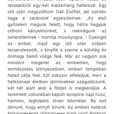
távolabbról egy-két madárhang hallatszik. Egy
idő után megszólítom Gáll Zsófiát, aki szintén
tagja a zarándok egyesületnek. „Az első
győzelem magunk felett, hogy hátra hagyjuk
otthoni kényelmünket, s nekivágunk az
ismeretlennek – mondja mosolyogva. – Gyalogol
az ember, majd egy idő után szépen
lecsendesedik, s kinyílik a szeme a külvilág és
önmaga belső világa felé. Már az nagyon sok
mindent megérlel az emberben, hogy
természetes környezetben, emberi tempóban
halad célja felé. Ezt sokszor elfelejtjük, mert a
hétköznapi életben járművekkel száguldozunk,
két hét alatt akár a földet is megkerüljük. A
teremtett voltunkban kapott tempónk napi húsz,
harminc, legfeljebb ötven kilométer. Be kell
látnunk, hogy ennyit bírunk. Az emberi határok
felismerésének döbbenetes ereje van!” Belátom