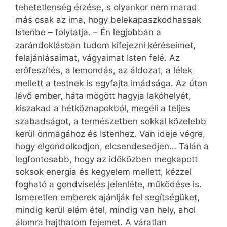
tehetetlenség érzése, s olyankor nem marad
más csak az ima, hogy belekapaszkodhassak
Istenbe – folytatja. – Én legjobban a
zarándoklásban tudom kifejezni kéréseimet,
felajánlásaimat, vágyaimat Isten felé. Az
erőfeszítés, a lemondás, az áldozat, a lélek
mellett a testnek is egyfajta imádsága. Az úton
lévő ember, háta mögött hagyja lakóhelyét,
kiszakad a hétköznapokból, megéli a teljes
szabadságot, a természetben sokkal közelebb
kerül önmagához és Istenhez. Van ideje végre,
hogy elgondolkodjon, elcsendesedjen… Talán a
legfontosabb, hogy az időközben megkapott
soksok energia és kegyelem mellett, kézzel
fogható a gondviselés jelenléte, működése is.
Ismeretlen emberek ajánlják fel segítségüket,
mindig kerül elém étel, mindig van hely, ahol
álomra hajthatom fejemet. A váratlan