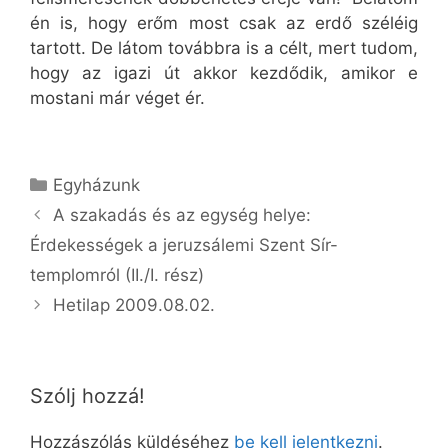
én is, hogy erőm most csak az erdő széléig
tartott. De látom továbbra is a célt, mert tudom,
hogy az igazi út akkor kezdődik, amikor e
mostani már véget ér.
Kategória
Egyházunk
A szakadás és az egység helye:
Érdekességek a jeruzsálemi Szent Sír-
templomról (II./I. rész)
Hetilap 2009.08.02.
Szólj hozzá!
Hozzászólás küldéséhez
be kell jelentkezni
.