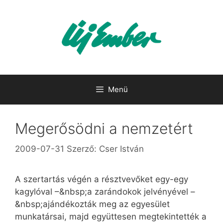
Kilépés
a
tartalomba
Menü
Megerősödni a nemzetért
2009-07-31
Szerző:
Cser István
A szertartás végén a résztvevőket egy-egy
kagylóval –&nbsp;a zarándokok jelvényével –
&nbsp;ajándékozták meg az egyesület
munkatársai, majd együttesen megtekintették a