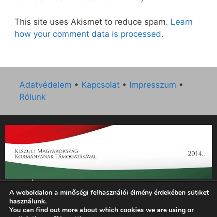
This site uses Akismet to reduce spam.
Learn
how your comment data is processed.
Adatvédelem
•
Kapcsolat
•
Impresszum
•
Rólunk
„Az Új Ember katolikus hetilap 2014. évi működésének
A weboldalon a minőségi felhasználói élmény érdekében sütiket
támogatását az EGYH-KCP-14-P-0121 sz. támogatási
használunk.
szerződés keretében 3 000 000 Ft összegben támogatta az
You can find out more about which cookies we are using or
Emberi Erőforrások Minisztériuma.”