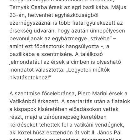
Ternyák Csaba érsek az egri bazilikába. Május
23-án, hetvenhét egyházközségből
ezernégyszáznál is több fiatal gyülekezett az
érsekség udvarán, hogy azután ünnepélyesen
bevonuljanak az egyházmegye „szívébe” –
amint ezt főpásztoruk hangsúlyozta -, a
bazilikába a szentmisére. A találkozó
jelmondatául az érsek a címben is olvasható
mondatot választotta: „Legyetek méltók
hivatásotokhoz!”
A szentmise főcelebránsa, Piero Marini érsek a
Vatikánból érkezett. A szertartás után a fiatalok
a kispapok kíséretében előadásokon vettek
részt, majd a záróünnepség keretében
kérdéseket tehettek fel a vatikáni vendégnek,
aki közel húsz esztendőn át volt II. János Pál