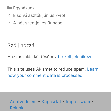
Kategória
Egyházunk
Első választók június 7-ről
A hét szentjei és ünnepei
Szólj hozzá!
Hozzászólás küldéséhez
be kell jelentkezni
.
This site uses Akismet to reduce spam.
Learn
how your comment data is processed.
Adatvédelem
•
Kapcsolat
•
Impresszum
•
Rólunk