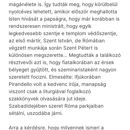
magánélete is. Így tudták meg, hogy körülbelül
nyolcéves lehetett, amikor először meghallotta
Isten hívását a papságra, hogy már korábban is
rendszeresen ministrált, hogy egyik
legkedvesebb szentje e templom védőszentje,
az első mártír, Szent István, de Rómában
végzett munkája során Szent Pétert is
különösen megszerette… Megtudták a találkozó
résztvevői azt is, hogy fiatalkorában az érsek
bélyeget gyűjtött, és szeminaristaként nagyon
szeretett focizni. Elmesélte: ifjúkorában
Pirandello volt a kedvenc írója, manapság
viszont csak a liturgiával foglalkozó
szakkönyvek olvasására jut ideje.
Szabadidejében szeret Róma parkjaiban
sétálni, uszodába járni.
Arra a kérdésre, hogy milyennek ismeri a