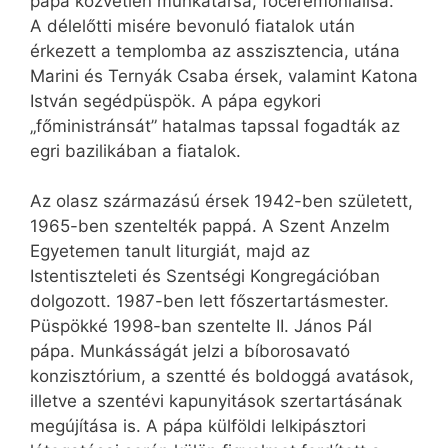
pápa közvetlen munkatársa, főceremoniálisa.
A délelőtti misére bevonuló fiatalok után
érkezett a templomba az asszisztencia, utána
Marini és Ternyák Csaba érsek, valamint Katona
István segédpüspök. A pápa egykori
„főministránsát” hatalmas tapssal fogadták az
egri bazilikában a fiatalok.
Az olasz származású érsek 1942-ben született,
1965-ben szentelték pappá. A Szent Anzelm
Egyetemen tanult liturgiát, majd az
Istentiszteleti és Szentségi Kongregációban
dolgozott. 1987-ben lett főszertartásmester.
Püspökké 1998-ban szentelte II. János Pál
pápa. Munkásságát jelzi a bíborosavató
konzisztórium, a szentté és boldoggá avatások,
illetve a szentévi kapunyitások szertartásának
megújítása is. A pápa külföldi lelkipásztori