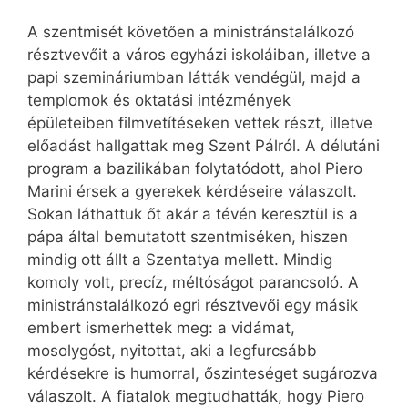
A szentmisét követően a ministránstalálkozó
résztvevőit a város egyházi iskoláiban, illetve a
papi szemináriumban látták vendégül, majd a
templomok és oktatási intézmények
épületeiben filmvetítéseken vettek részt, illetve
előadást hallgattak meg Szent Pálról. A délutáni
program a bazilikában folytatódott, ahol Piero
Marini érsek a gyerekek kérdéseire válaszolt.
Sokan láthattuk őt akár a tévén keresztül is a
pápa által bemutatott szentmiséken, hiszen
mindig ott állt a Szentatya mellett. Mindig
komoly volt, precíz, méltóságot parancsoló. A
ministránstalálkozó egri résztvevői egy másik
embert ismerhettek meg: a vidámat,
mosolygóst, nyitottat, aki a legfurcsább
kérdésekre is humorral, őszinteséget sugározva
válaszolt. A fiatalok megtudhatták, hogy Piero