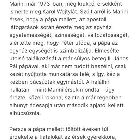
Marini már 1973-ban, még krakkói érsekként
ismerte meg Karol Wojtylát. Szólt arról is Marini
érsek, hogy a pápa mellett, az apostoli
látogatások során érezte meg az egyház
egyetemességét, színességét, változatosságát,
s értette meg, hogy Péter utóda, a pápa az
egyház egységét is szimbolizálja. Elmesélte
utolsó találkozását a már súlyos beteg II. János
Pál pápával, aki már nem tudott beszélni, csak
kezét nyújtotta munkatársa felé, s így, kéz a
kézben búcsúztak egymástól. A halálhír
hallatán – mint Marini érsek mondta – úgy
érezte, közeli rokona, szinte a már régebben
elhunyt édesapja után második apjától kellett
elbúcsúznia.
Persze a pápa mellett töltött éveken túl
érdekelte a fiatalokat az érsek gyerekkora,