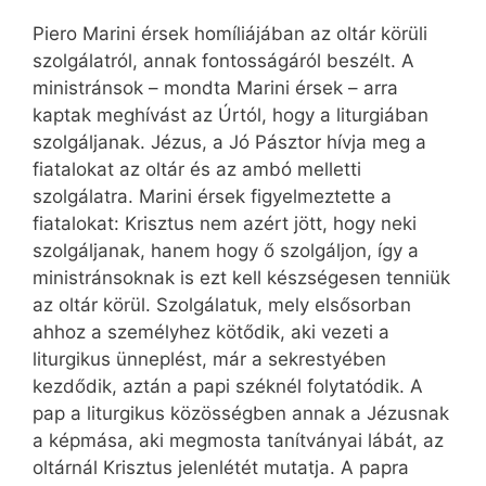
Piero Marini érsek homíliájában az oltár körüli
szolgálatról, annak fontosságáról beszélt. A
ministránsok – mondta Marini érsek – arra
kaptak meghívást az Úrtól, hogy a liturgiában
szolgáljanak. Jézus, a Jó Pásztor hívja meg a
fiatalokat az oltár és az ambó melletti
szolgálatra. Marini érsek figyelmeztette a
fiatalokat: Krisztus nem azért jött, hogy neki
szolgáljanak, hanem hogy ő szolgáljon, így a
ministránsoknak is ezt kell készségesen tenniük
az oltár körül. Szolgálatuk, mely elsősorban
ahhoz a személyhez kötődik, aki vezeti a
liturgikus ünneplést, már a sekrestyében
kezdődik, aztán a papi széknél folytatódik. A
pap a liturgikus közösségben annak a Jézusnak
a képmása, aki megmosta tanítványai lábát, az
oltárnál Krisztus jelenlétét mutatja. A papra