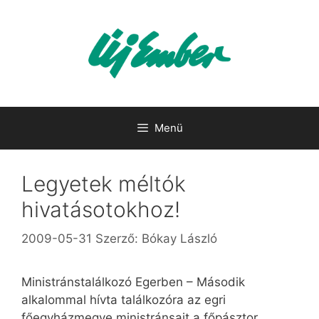
Kilépés
a
tartalomba
Menü
Legyetek méltók
hivatásotokhoz!
2009-05-31
Szerző:
Bókay László
Ministránstalálkozó Egerben – Második
alkalommal hívta találkozóra az egri
főegyházmegye ministránsait a főpásztor,