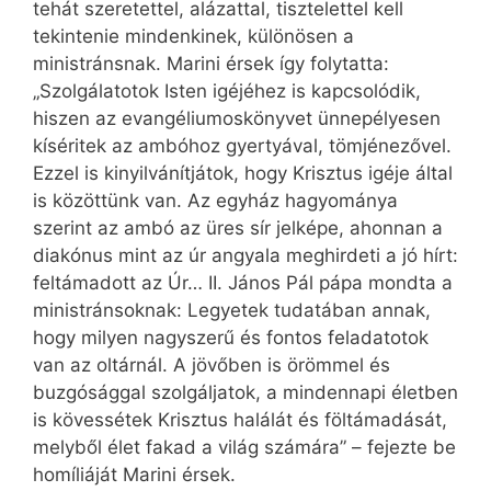
tehát szeretettel, alázattal, tisztelettel kell
tekintenie mindenkinek, különösen a
ministránsnak. Marini érsek így folytatta:
„Szolgálatotok Isten igéjéhez is kapcsolódik,
hiszen az evangéliumoskönyvet ünnepélyesen
kíséritek az ambóhoz gyertyával, tömjénezővel.
Ezzel is kinyilvánítjátok, hogy Krisztus igéje által
is közöttünk van. Az egyház hagyománya
szerint az ambó az üres sír jelképe, ahonnan a
diakónus mint az úr angyala meghirdeti a jó hírt:
feltámadott az Úr… II. János Pál pápa mondta a
ministránsoknak: Legyetek tudatában annak,
hogy milyen nagyszerű és fontos feladatotok
van az oltárnál. A jövőben is örömmel és
buzgósággal szolgáljatok, a mindennapi életben
is kövessétek Krisztus halálát és föltámadását,
melyből élet fakad a világ számára” – fejezte be
homíliáját Marini érsek.