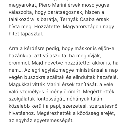
magyarokat, Piero Marini érsek mosolyogva
válaszolta, hogy barátságosnak, hiszen a
találkozóra is barátja, Ternyák Csaba érsek
hívta meg. Hozzátette: Magyarországon nagy
hitet tapasztal.
Arra a kérdésre pedig, hogy máskor is eljön-e
hazánkba, azt válaszolta: ha meghívják,
örömmel. Majd nevetve hozzátette: akkor is, ha
nem… Az egri egyházmegye ministránsai a nap
végén buszokra szálltak és elindultak hazafelé.
Magukkal vitték Marini érsek tanítását, a vele
való személyes élmény örömét. Megérthették
szolgálatuk fontosságát, néhányuk talán
közelebb került a papi, szerzetesi, szerzetesnői
hivatáshoz. Megérezhették a közösség erejét,
az egyház egyetemességét.