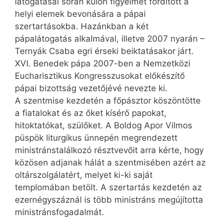
látogatásai során külön figyelmet fordított a
helyi elemek bevonására a pápai
szertartásokba. Hazánkban a két
pápalátogatás alkalmával, illetve 2007 nyarán –
Ternyák Csaba egri érseki beiktatásakor járt.
XVI. Benedek pápa 2007-ben a Nemzetközi
Eucharisztikus Kongresszusokat előkészítő
pápai bizottság vezetőjévé nevezte ki.
A szentmise kezdetén a főpásztor köszöntötte
a fiatalokat és az őket kísérő papokat,
hitoktatókat, szülőket. A Boldog Apor Vilmos
püspök liturgikus ünnepén megrendezett
ministránstalálkozó résztvevőit arra kérte, hogy
közösen adjanak hálát a szentmisében azért az
oltárszolgálatért, melyet ki-ki saját
templomában betölt. A szertartás kezdetén az
ezernégyszáznál is több ministráns megújította
ministránsfogadalmát.