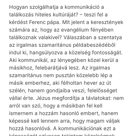
Hogyan szolgálhatja a kommunikáció a
találkozás hiteles kultúráját? – teszi fel a
kérdést Ferenc pápa. Mit jelent a keresztények
számára az, hogy az evangélium fényében
találkoznak valakivel? Válaszában a szentatya
az irgalmas szamaritánus példabeszédéből
indul ki, hangsúlyozva a közelség fontosságát.
Aki kommunikál, az lényegében közel kerül a
másikhoz, felebarátjává lesz. Az irgalmas
szamaritánus nem pusztán közelebb lép a
másik emberhez, aki félholtan hever az út
szélén, hanem gondjaiba veszi, felelősséget
vállal érte. Jézus megfordítja a távlatokat: nem
arról van szó, hogy a másikban fel kell
ismernem a hozzám hasonló embert, hanem
képessé kell lennem arra, hogy magam váljak
hozzá hasonlóvá. A kommunikációnak ezt a