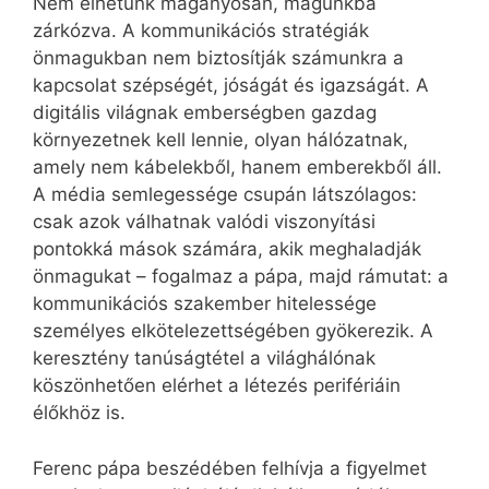
Nem élhetünk magányosan, magunkba
zárkózva. A kommunikációs stratégiák
önmagukban nem biztosítják számunkra a
kapcsolat szépségét, jóságát és igazságát. A
digitális világnak emberségben gazdag
környezetnek kell lennie, olyan hálózatnak,
amely nem kábelekből, hanem emberekből áll.
A média semlegessége csupán látszólagos:
csak azok válhatnak valódi viszonyítási
pontokká mások számára, akik meghaladják
önmagukat – fogalmaz a pápa, majd rámutat: a
kommunikációs szakember hitelessége
személyes elkötelezettségében gyökerezik. A
keresztény tanúságtétel a világhálónak
köszönhetően elérhet a létezés perifériáin
élőkhöz is.
Ferenc pápa beszédében felhívja a figyelmet