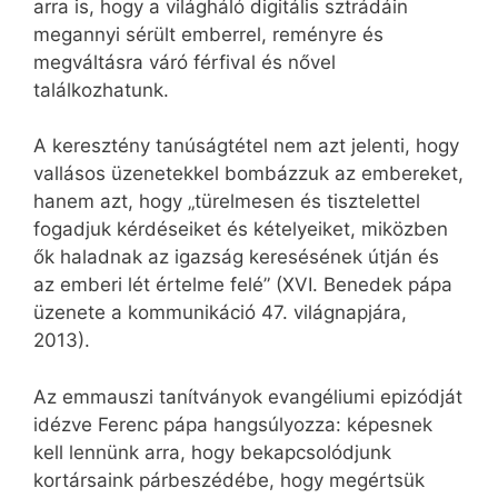
arra is, hogy a világháló digitális sztrádáin
megannyi sérült emberrel, reményre és
megváltásra váró férfival és nővel
találkozhatunk.
A keresztény tanúságtétel nem azt jelenti, hogy
vallásos üzenetekkel bombázzuk az embereket,
hanem azt, hogy „türelmesen és tisztelettel
fogadjuk kérdéseiket és kételyeiket, miközben
ők haladnak az igazság keresésének útján és
az emberi lét értelme felé” (XVI. Benedek pápa
üzenete a kommunikáció 47. világnapjára,
2013).
Az emmauszi tanítványok evangéliumi epizódját
idézve Ferenc pápa hangsúlyozza: képesnek
kell lennünk arra, hogy bekapcsolódjunk
kortársaink párbeszédébe, hogy megértsük