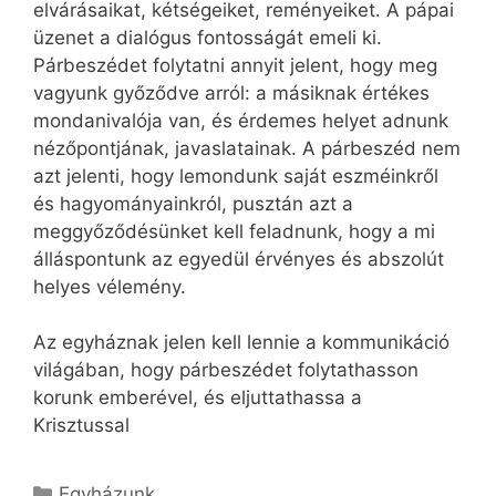
elvárásaikat, kétségeiket, reményeiket. A pápai
üzenet a dialógus fontosságát emeli ki.
Párbeszédet folytatni annyit jelent, hogy meg
vagyunk győződve arról: a másiknak értékes
mondanivalója van, és érdemes helyet adnunk
nézőpontjának, javaslatainak. A párbeszéd nem
azt jelenti, hogy lemondunk saját eszméinkről
és hagyományainkról, pusztán azt a
meggyőződésünket kell feladnunk, hogy a mi
álláspontunk az egyedül érvényes és abszolút
helyes vélemény.
Az egyháznak jelen kell lennie a kommunikáció
világában, hogy párbeszédet folytathasson
korunk emberével, és eljuttathassa a
Krisztussal
Kategória
Egyházunk