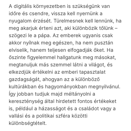
A digitális környezetben is szükségünk van
időre és csendre, vissza kell nyernünk a
nyugalom érzését. Türelmesnek kell lennünk, ha
meg akarjuk érteni azt, aki különbözik tőlünk –
szögezi le a pápa. Az emberek ugyanis csak
akkor nyílnak meg egészen, ha nem pusztán
elviselik, hanem teljesen elfogadják őket. Ha
őszinte figyelemmel hallgatunk meg másokat,
megtanuljuk más szemmel látni a világot, és
elkezdjük értékelni az emberi tapasztalat
gazdagságát, ahogyan az a különböző
kultúrákban és hagyományokban megnyilvánul.
Így jobban tudjuk majd méltányolni a
kereszténység által hirdetett fontos értékeket
is, például a házasságot és a családot vagy a
vallási és a politikai szféra közötti
különbségtételt.