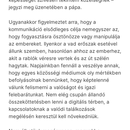
képességét szívesen tekintem közelségnek –
jegyzi meg üzenetében a pápa.
Ugyanakkor figyelmeztet arra, hogy a
kommunikáció elsődleges célja nemegyszer az,
hogy fogyasztásra ösztönözze vagy manipulálja
az embereket. Ilyenkor a vad erőszak esetével
állunk szemben, hasonlóan ahhoz az emberhez,
akit a rablók véresre vertek és az út szélén
hagytak. Napjainkban fennáll a veszélye annak,
hogy egyes közösségi médiumok oly mértékben
befolyásolnak bennünket, hogy képtelenné
válunk felismerni a valóságot és igazi
felebarátunkat. Nem elég csupán állandó
összeköttetésben lenni a digitális térben, a
kapcsolatoknak a valódi találkozások
megélésén keresztül kell növekedniük.