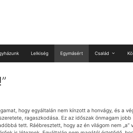
gyházunk
Lelkiség
Egymásért
Család
Kö
!”
gamat, hogy egyáltalán nem kínzott a honvágy, és a vé
k szeretete, ragaszkodása. Ez az időszak önmagam jobb
óbbá tett. Ráébresztett, hogy az én világom nem „a” v
őek is léteznek. Egyáltalán nem magától értetődő, hog