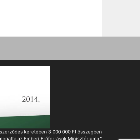
i szerződés keretében 3 000 000 Ft összegben
mogatta az Emberi Erőforrások Minisztériuma.”