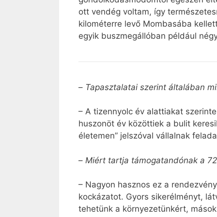
ott vendég voltam, így természete
kilométerre levő Mombasába kellett
egyik buszmegállóban például négy
–
Tapasztalatai szerint általában 
– A tizennyolc év alattiakat szerin
huszonöt év közöttiek a bulit keresi
életemen” jelszóval vállalnak fela
–
Miért tartja támogatandónak a 72
– Nagyon hasznos ez a rendezvény, 
kockázatot. Gyors sikerélményt, lá
tehetünk a környezetünkért, másoké