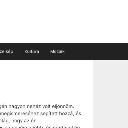
zelkép
Kultúra
Mozaik
gén nagyon nehéz volt eljönnöm.
 megismeréséhez segített hozzá, és
ilág, hogy az én
y az enyém a jobb, és ráadásul én