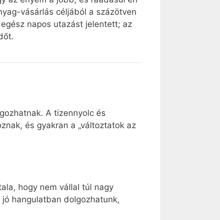
yag-vásárlás céljából a százötven
egész napos utazást jelentett; az
dőt.
lgozhatnak. A tizennyolc és
koznak, és gyakran a „változtatok az
ala, hogy nem vállal túl nagy
, jó hangulatban dolgozhatunk,