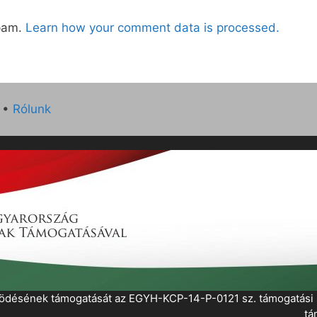
spam.
Learn how your comment data is processed.
•
Rólunk
működésének támogatását az EGYH-KCP-14-P-0121 sz. támogatás
tá