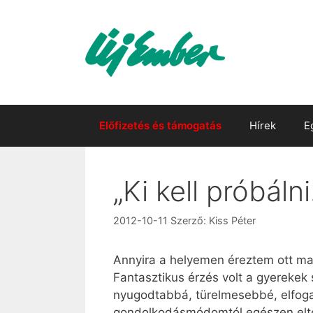
Kilépés
a
tartalomba
Előfizetés és támogatás
Hírek
E
„Ki kell próbálni
2012-10-11
Szerző:
Kiss Péter
Annyira a helyemen éreztem ott ma
Fantasztikus érzés volt a gyereke
nyugodtabbá, türelmesebbé, elfogad
gondolkodásmódomtól egészen eltér