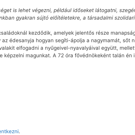
éget is lehet végezni, például időseket látogatni, szegé
kban gyakran sújtó előítéletekre, a társadalmi szolida
családoknál kezdődik, amelyek jelentős része manapsá
 az édesanyja hogyan segíti-ápolja a nagymamát, sőt ne
alakit elfogadni a nyűgeivel-nyavalyáival együtt, mellet
be képzelni magunkat. A 72 óra fővédnökeként talán én i
lentkezni
.