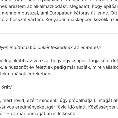
snek éreztem az alkalmazkodást. Megesett, hogy építőan
 mennem busszal, ami Európában kétórás út lenne. Ott 
 óra hosszat vártam. Kenyában másképpen kezelik az i
milyen indíttatásból önkénteskednek az emberek?
tem leginkább az vonzza, hogy egy csoport tagjaiként do
k, a huszonöt év felettiek pedig már tudják, mire vállal
datokat mások érdekében.
 órát?
mert rövid, ezért mindenki úgy próbálhatja ki magát ált
tványos eredményeket ígér rövid idő alatt. Közösségben
rt – ez már önmagában is lelkesítő.