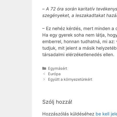
–
A 72 óra során karitatív tevékenys
szegényeket, a leszakadtakat hazán
– Ez nehéz kérdés, mert minden a 
Ha egy gyerek soha nem látja, hogy
emberrel, honnan tudhatná, mi az: v
tudjuk, mit jelent a másik helyzeté
társadalmi elérzéketlenedés ellen.
Kategória
Egymásért
Európa
Együtt a környezetünkért
Szólj hozzá!
Hozzászólás küldéséhez
be kell je