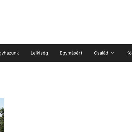
gyházunk
Lelkiség
Egymásért
Család
Kö