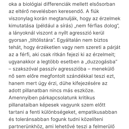
oka a biológiai differenciák mellett elsősorban
az eltérő nevelésben keresendő. A fiúk
viszonylag korán megtanulják, hogy az érzelmek
kimutatása (például a sírás) „nem férfias dolog”,
a lányoknál viszont a nyílt agresszió kerül
gyorsan „tiltólistára”. Egyáltalán nem biztos
tehát, hogy érzéketlen vagy nem szereti a párját
az a férfi, aki csak ritkán fejezi ki az érzelmeit;
ugyanakkor a legtöbb esetben a „duzzogásba”
– szakszóval passzív agresszióba – menekülő
nő sem előre megfontolt szándékkal teszi ezt,
hanem mert úgy érzi, dühe kifejezésére az
adott pillanatban nincs más eszköze.
Amennyiben párkapcsolatunk kritikus
pillanataiban képesek vagyunk szem előtt
tartani a fenti különbségeket, empatikusabban
és toleránsabban fogunk tudni közelíteni
partnerünkhöz, ami lehetővé teszi a felmerülő