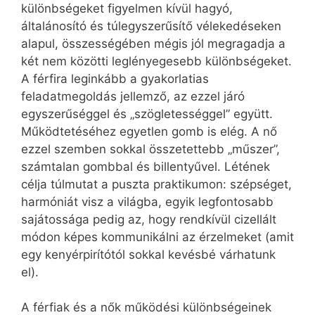
különbségeket figyelmen kívül hagyó,
általánosító és túlegyszerűsítő vélekedéseken
alapul, összességében mégis jól megragadja a
két nem közötti leglényegesebb különbségeket.
A férfira leginkább a gyakorlatias
feladatmegoldás jellemző, az ezzel járó
egyszerűséggel és „szögletességgel” együtt.
Működtetéséhez egyetlen gomb is elég. A nő
ezzel szemben sokkal összetettebb „műszer”,
számtalan gombbal és billentyűvel. Létének
célja túlmutat a puszta praktikumon: szépséget,
harmóniát visz a világba, egyik legfontosabb
sajátossága pedig az, hogy rendkívül cizellált
módon képes kommunikálni az érzelmeket (amit
egy kenyérpirítótól sokkal kevésbé várhatunk
el).
A férfiak és a nők működési különbségeinek