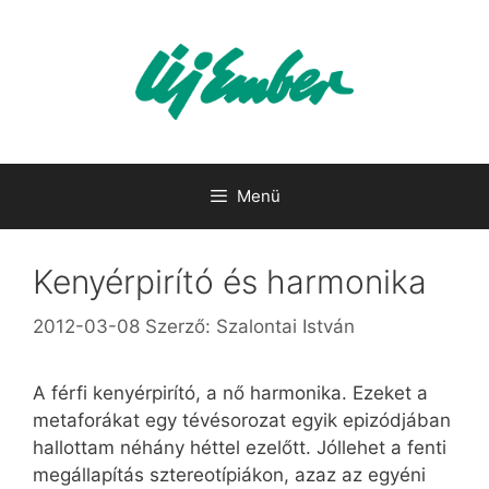
Kilépés
a
tartalomba
Menü
Kenyérpirító és harmonika
2012-03-08
Szerző:
Szalontai István
A férfi kenyérpirító, a nő harmonika. Ezeket a
metaforákat egy tévésorozat egyik epizódjában
hallottam néhány héttel ezelőtt. Jóllehet a fenti
megállapítás sztereotípiákon, azaz az egyéni